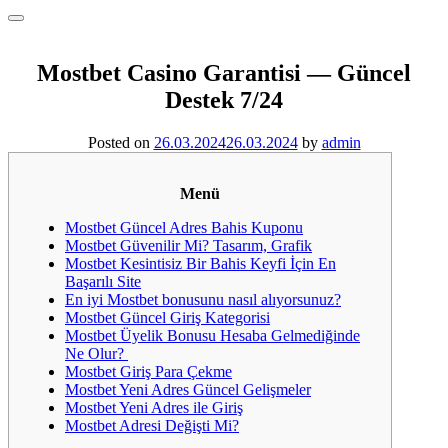
Mostbet Casino Garantisi — Güncel
Destek 7/24
Posted on
26.03.2024
26.03.2024
by
admin
Menü
Mostbet Güncel Adres Bahis Kuponu
Mostbet Güvenilir Mi? Tasarım, Grafik
Mostbet Kesintisiz Bir Bahis Keyfi İçin En
Başarılı Site
En iyi Mostbet bonusunu nasıl alıyorsunuz?
Mostbet Güncel Giriş Kategorisi
Mostbet Üyelik Bonusu Hesaba Gelmediğinde
Ne Olur?
Mostbet Giriş Para Çekme
Mostbet Yeni Adres Güncel Gelişmeler
Mostbet Yeni Adres ile Giriş
Mostbet Adresi Değişti Mi?