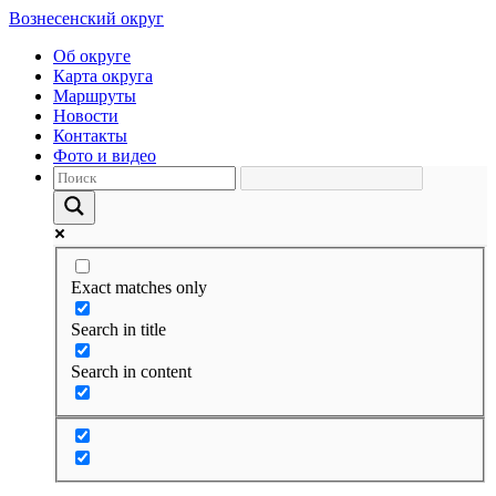
Вознесенский округ
Об округе
Карта округа
Маршруты
Новости
Контакты
Фото и видео
Exact matches only
Search in title
Search in content