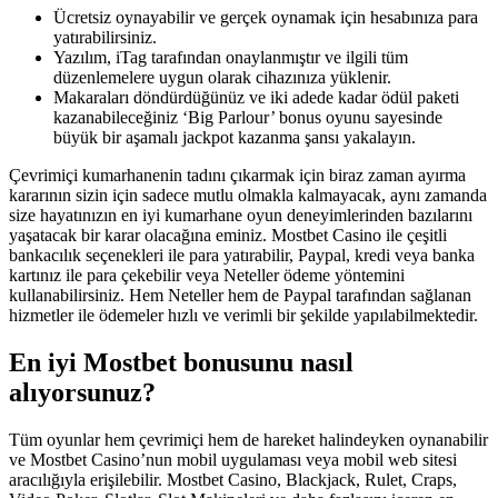
Ücretsiz oynayabilir ve gerçek oynamak için hesabınıza para
yatırabilirsiniz.
Yazılım, iTag tarafından onaylanmıştır ve ilgili tüm
düzenlemelere uygun olarak cihazınıza yüklenir.
Makaraları döndürdüğünüz ve iki adede kadar ödül paketi
kazanabileceğiniz ‘Big Parlour’ bonus oyunu sayesinde
büyük bir aşamalı jackpot kazanma şansı yakalayın.
Çevrimiçi kumarhanenin tadını çıkarmak için biraz zaman ayırma
kararının sizin için sadece mutlu olmakla kalmayacak, aynı zamanda
size hayatınızın en iyi kumarhane oyun deneyimlerinden bazılarını
yaşatacak bir karar olacağına eminiz. Mostbet Casino ile çeşitli
bankacılık seçenekleri ile para yatırabilir, Paypal, kredi veya banka
kartınız ile para çekebilir veya Neteller ödeme yöntemini
kullanabilirsiniz. Hem Neteller hem de Paypal tarafından sağlanan
hizmetler ile ödemeler hızlı ve verimli bir şekilde yapılabilmektedir.
En iyi Mostbet bonusunu nasıl
alıyorsunuz?
Tüm oyunlar hem çevrimiçi hem de hareket halindeyken oynanabilir
ve Mostbet Casino’nun mobil uygulaması veya mobil web sitesi
aracılığıyla erişilebilir. Mostbet Casino, Blackjack, Rulet, Craps,