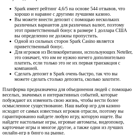
Spark имеет рейтинг 4,6/5 на основе 544 отзывов, что
хорошо и наравне с другими лучшими казино.
Вы можете внести депозит с помощью нескольких
различных вариантов для различных валют, поэтому
этот приветственный бонус в размере 1 доллара США
вы определенно не должны пропустить.
Одной из сильных сторон Spark Casino является
приветственный бонус.
Для игроков из Великобритании, использующих Neteller,
это означает, что им не нужно ничего дополнительно
платить, если только это не их первая транзакция с
компанией.
Сделать депозит в Spark очень быстро, так что вы
можете сделать столько депозита, сколько захотите.
Платформа предназначена для объединения людей с помощью
веселых, значимых и интерактивных событий, которые
побуждают их изменить свою жизнь, чтобы вести более
осмысленное существование. Наш выбор игр для казино
исходит от самых известных игроков отрасли, поэтому вы
гарантированно найдете любую игру, которую ищете. Вы
найдете настольные игры, игровые автоматы, видеопокер,
карточные игры и многое другое, а также одни из лучших
онлайн-игр в бинго на рынке.