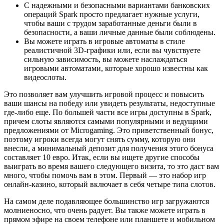
С надежными и безопасными вариантами банковских
операций Spark просто предлагает нужные услуги,
чтобы ваши с трудом заработанные деньги были в
безопасности, а ваши личные данные были соблюдены.
Вы можете играть в игровые автоматы в стиле
реалистичной 3D-графики или, если вы чувствуете
сильную зависимость, вы можете наслаждаться
игровыми автоматами, которые хорошо известны как
видеослоты.
Это позволяет вам улучшить игровой процесс и повысить
ваши шансы на победу или увидеть результаты, недоступные
где-либо еще. По большей части все игры доступны в Spark,
причем слоты являются самыми популярными и ведущими
предложениями от Microgaming. Это приветственный бонус,
поэтому игроки всегда могут снять сумму, которую они
внесли, а минимальный депозит для получения этого бонуса
составляет 10 евро. Итак, если вы ищете другие способы
выиграть во время вашего следующего визита, то это даст вам
много, чтобы помочь вам в этом. Первый — это набор игр
онлайн-казино, который включает в себя четыре типа слотов.
На самом деле подавляющее большинство игр загружаются
молниеносно, что очень радует. Вы также можете играть в
прямом эфире на своем телефоне или планшете и мобильном