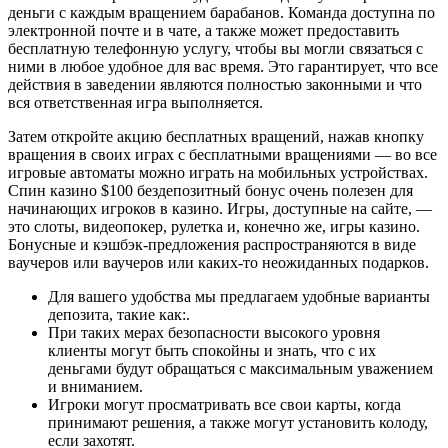
деньги с каждым вращением барабанов. Команда доступна по
электронной почте и в чате, а также может предоставить
бесплатную телефонную услугу, чтобы вы могли связаться с
ними в любое удобное для вас время. Это гарантирует, что все
действия в заведении являются полностью законными и что
вся ответственная игра выполняется.
Затем откройте акцию бесплатных вращений, нажав кнопку
вращения в своих играх с бесплатными вращениями — во все
игровые автоматы можно играть на мобильных устройствах.
Спин казино $100 бездепозитный бонус очень полезен для
начинающих игроков в казино. Игры, доступные на сайте, —
это слоты, видеопокер, рулетка и, конечно же, игры казино.
Бонусные и кэшбэк-предложения распространяются в виде
ваучеров или ваучеров или каких-то неожиданных подарков.
Для вашего удобства мы предлагаем удобные варианты
депозита, такие как:.
При таких мерах безопасности высокого уровня
клиенты могут быть спокойны и знать, что с их
деньгами будут обращаться с максимальным уважением
и вниманием.
Игроки могут просматривать все свои карты, когда
принимают решения, а также могут установить колоду,
если захотят.