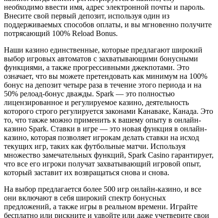
необходимо ввести имя, адрес электронной почты и пароль.
Внесите свой первый депозит, используя один из
поддерживаемых способов оплаты, и вы мгновенно получите
потрясающий 100% Reload Bonus.
Наши казино единственные, которые предлагают широкий
выбор игровых автоматов с захватывающими бонусными
функциями, а также прогрессивными джекпотами. Это
означает, что вы можете претендовать как минимум на 100%
бонус на депозит четыре раза в течение этого периода и на
50% релоад-бонус дважды. Spark — это полностью
лицензированное и регулируемое казино, деятельность
которого строго регулируется законами Канаваке, Канада. Это
то, что также можно применить к вашему опыту в онлайн-
казино Spark. Ставки в игре — это новая функция в онлайн-
казино, которая позволяет игрокам делать ставки на исход
текущих игр, таких как футбольные матчи. Используя
множество замечательных функций, Spark Casino гарантирует,
что все его игроки получат захватывающий игровой опыт,
который заставит их возвращаться снова и снова.
На выбор предлагается более 500 игр онлайн-казино, и все
они включают в себя широкий спектр бонусных
предложений, а также игры в реальном времени. Играйте
бесплатно или рискните и удвойте или даже учетверите свои