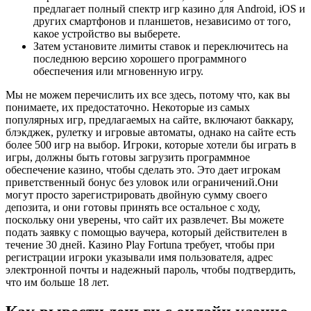
предлагает полный спектр игр казино для Android, iOS и
других смартфонов и планшетов, независимо от того,
какое устройство вы выберете.
Затем установите лимиты ставок и переключитесь на
последнюю версию хорошего программного
обеспечения или мгновенную игру.
Мы не можем перечислить их все здесь, потому что, как вы
понимаете, их предостаточно. Некоторые из самых
популярных игр, предлагаемых на сайте, включают баккару,
блэкджек, рулетку и игровые автоматы, однако на сайте есть
более 500 игр на выбор. Игроки, которые хотели бы играть в
игры, должны быть готовы загрузить программное
обеспечение казино, чтобы сделать это. Это дает игрокам
приветственный бонус без уловок или ограничений.Они
могут просто зарегистрировать двойную сумму своего
депозита, и они готовы принять все остальное с ходу,
поскольку они уверены, что сайт их развлечет. Вы можете
подать заявку с помощью ваучера, который действителен в
течение 30 дней. Казино Play Fortuna требует, чтобы при
регистрации игроки указывали имя пользователя, адрес
электронной почты и надежный пароль, чтобы подтвердить,
что им больше 18 лет.