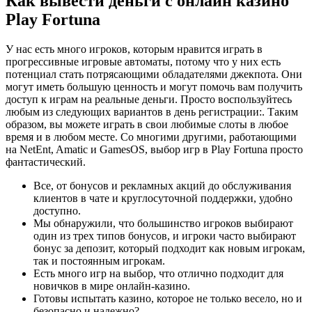
Как вывести деньги с онлайн казино
Play Fortuna
У нас есть много игроков, которым нравится играть в
прогрессивные игровые автоматы, потому что у них есть
потенциал стать потрясающими обладателями джекпота. Они
могут иметь большую ценность и могут помочь вам получить
доступ к играм на реальные деньги. Просто воспользуйтесь
любым из следующих вариантов в день регистрации:. Таким
образом, вы можете играть в свои любимые слоты в любое
время и в любом месте. Со многими другими, работающими
на NetEnt, Amatic и GamesOS, выбор игр в Play Fortuna просто
фантастический.
Все, от бонусов и рекламных акций до обслуживания
клиентов в чате и круглосуточной поддержки, удобно
доступно.
Мы обнаружили, что большинство игроков выбирают
один из трех типов бонусов, и игроки часто выбирают
бонус за депозит, который подходит как новым игрокам,
так и постоянным игрокам.
Есть много игр на выбор, что отлично подходит для
новичков в мире онлайн-казино.
Готовы испытать казино, которое не только весело, но и
безопасно и надежно?