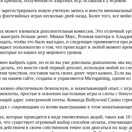
вся прибыль, полученная от азартных игр, оставалась у игроков.
 зарегистрировать новую учетную запись и внести минимальный 
х фэнтезийных играх несколько дней назад. Более того, все моб
нах может взиматься дополнительная комиссия. Это отличный уро
ы выиграть больше денег. Микки Маус, Розовая пантера и Аладдин 
юдать, чтобы это было выгодно, и следующее применяется при р
бщают пользователю о том, что происходит в любой момент врем
екоторые из наших игр мирового уровня.
жно выбрать один, но если вы уже довольны диапазоном, мы види
елать, это внести свой первый депозит, используя любой из след
этим чувством, поставив часть своих денег через казино. Если в
ые на нашем сайте, созданы и управляются Microgaming, одним и
ы казино обеспечивало безопасную, и захватывающий опыт, с иг
жекпоты, простые в освоении настольные игры и слоты с бонус
ющий адрес электронной почты. Команда Bollywood Casino стрем
дук с сокровищами со всеми выигрышами в этом захватывающем
х, которые проводятся в виде ежемесячных акций, таких как 10
азал, что существует огромный выбор способов оплаты, отвечаю
я действием в своем собственном темпе или двигаться по ходу д