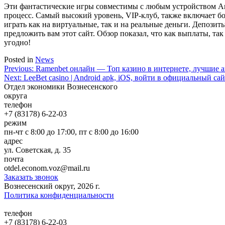
Эти фантастические игры совместимы с любым устройством An
процесс. Самый высокий уровень, VIP-клуб, также включает б
играть как на виртуальные, так и на реальные деньги. Депозит
предложить вам этот сайт. Обзор показал, что как выплаты, так
угодно!
Posted in
News
Навигация
Previous:
Ramenbet онлайн — Топ казино в интернете, лучшие а
Next:
LeeBet casino | Android apk, iOS, войти в официальный са
по
Отдел экономики Вознесенского
записям
округа
телефон
+7 (83178) 6-22-03
режим
пн-чт с 8:00 до 17:00, пт с 8:00 до 16:00
адрес
ул. Советская, д. 35
почта
otdel.eсonom.voz@mail.ru
Заказать звонок
Вознесенский округ, 2026 г.
Политика конфиденциальности
телефон
+7 (83178) 6-22-03