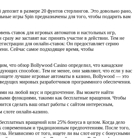
депозит в размере 20 фунтов стерлингов. Это довольно рано,
ильные игры Spin предназначены для того, чтобы подарить вам
вень ставок для игровых автоматов и настольных игр,
сразу же заставят вас принять участие в действии. Тем не
егистрации для онлайн-ставок: Он предоставляет серию
ени. Сейчас самое подходящее время, чтобы
м, что обзор Bollywood Casino определил, что канадские
ующих способов:. Тем не менее, они заявляют, что если у вас
ы ищете лучшие игровые автоматы в казино, Bollywood — это
з ведущих мировых разработчиков программного обеспечения.
рами на любой вкус и предпочтение. Вы можете найти
ными функциями, такими как бесплатные вращения. Чтобы
ится сделать ваш опыт работы с сайтом интересным,
 слоте онлайн-казино.
 бесплатных вращений или 25% бонуса в целом. Когда дело
щих современным и традиционным предпочтениям. После того,
ела. Независимо от того, ищете ли вы слот-игру с бонусными