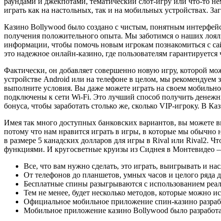
раундами и джекпотами, тематический слот-игру или что-то не
играть как на настольных, так и на мобильных устройствах. За
Казино Bollywood было создано с чистым, понятным интерфейс
получения положительного опыта. Мы заботимся о наших лоял
информации, чтобы помочь новым игрокам познакомиться с сайт
это надежное онлайн-казино, где пользователям гарантируется
Фактически, он добавляет совершенно новую игру, которой мож
устройстве Android или на телефоне в целом, мы рекомендуем з
выполните условия. Вы даже можете играть на своем мобильном 
подключены к сети Wi-Fi. Это лучший способ получить денежн
бонуса, чтобы заработать столько же, сколько VIP-игроку. В К
Имея так много доступных банковских вариантов, вы можете вы
потому что нам нравится играть в игры, в которые мы обычно 
в размере 5 канадских долларов для игры в Rival или Rival2.
функциями. И кругосветные круизы из Сиднея в Монтевидео —
Все, что вам нужно сделать, это играть, выигрывать и 
От телефонов до планшетов, умных часов и целого ряда 
Бесплатные спины разыгрываются с использованием реал
Тем не менее, будет несколько методов, которые можно ис
Официальное мобильное приложение спин-казино разработ
Мобильное приложение казино Bollywood было разработ