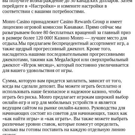
вы получите вознаграждение до 30 канадских долларов. Затем
перейдите в «Настройки» и измените настройки в
соответствии с вашими потребностями.
Monro Casino принадлежит Casino Rewards Group и имеет
лицензию игровой комиссии Канаваке. Прямо сейчас мы
разыгрываем более 80 бесплатных вращений за главный приз
в размере более 120 000! Казино Monro — лучшее место для
отдыха.Мы предлагаем беспрецедентный ассортимент игр, а
также щедрый прогрессивный джекпот. Кроме того,
насладитесь нашими последовательными прогрессивными
джекпотами, такими как MegaJackpot или сверхприбыльный
джекпот «Игрок месяца», который постоянно увеличивается
для вашего удовольствия от игры.
Сумма, которую вам придется заплатить, зависит от того,
когда вы сделали депозит. Вы можете играть бесплатно и
использовать наше безопасное и надежное казино, чтобы
играть без риска. Monro предлагает игрокам широкий выбор
онлайн-игр и игр для мобильных устройств и является
ведущим сайтом на рынке онлайн-казино. Руководства для
начинающих состоят из советов для начинающих, таких как
«как найти игры» и «как играть». Вы также можете выбрать
различные уровни ставок, которые помогут определить,
сколько вы готовы поставить на каждую отдельную линию
ставок.