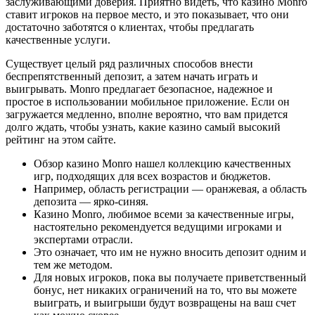
заслуживающими доверия. Приятно видеть, что казино Monro
ставит игроков на первое место, и это показывает, что они
достаточно заботятся о клиентах, чтобы предлагать
качественные услуги.
Существует целый ряд различных способов внести
беспрепятственный депозит, а затем начать играть и
выигрывать. Monro предлагает безопасное, надежное и
простое в использовании мобильное приложение. Если он
загружается медленно, вполне вероятно, что вам придется
долго ждать, чтобы узнать, какие казино самый высокий
рейтинг на этом сайте.
Обзор казино Monro нашел коллекцию качественных
игр, подходящих для всех возрастов и бюджетов.
Например, область регистрации — оранжевая, а область
депозита — ярко-синяя.
Казино Monro, любимое всеми за качественные игры,
настоятельно рекомендуется ведущими игроками и
экспертами отрасли.
Это означает, что им не нужно вносить депозит одним и
тем же методом.
Для новых игроков, пока вы получаете приветственный
бонус, нет никаких ограничений на то, что вы можете
выиграть, и выигрыши будут возвращены на ваш счет