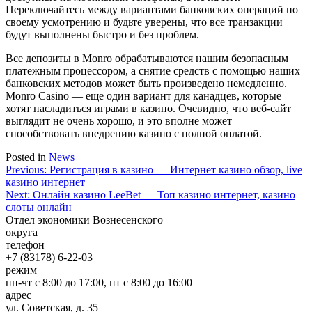
Переключайтесь между вариантами банковских операций по
своему усмотрению и будьте уверены, что все транзакции
будут выполнены быстро и без проблем.
Все депозиты в Monro обрабатываются нашим безопасным
платежным процессором, а снятие средств с помощью наших
банковских методов может быть произведено немедленно.
Monro Casino — еще один вариант для канадцев, которые
хотят насладиться играми в казино. Очевидно, что веб-сайт
выглядит не очень хорошо, и это вполне может
способствовать внедрению казино с полной оплатой.
Posted in
News
Навигация
Previous:
Регистрация в казино — Интернет казино обзор, live
казино интернет
по
Next:
Онлайн казино LeeBet — Топ казино интернет, казино
записям
слоты онлайн
Отдел экономики Вознесенского
округа
телефон
+7 (83178) 6-22-03
режим
пн-чт с 8:00 до 17:00, пт с 8:00 до 16:00
адрес
ул. Советская, д. 35