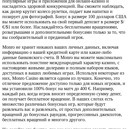
популярные игры и приложения для онлайн-казино и
насладитесь здоровой конкуренцией. Вы сможете наблюдать,
как дилер крутит колесо рулетки, подает вам напитки и
позирует для фотографий. Бонус в размере 100 долларов США
вы можете использовать на свой первый депозит в размере $/
€/$1 или более. Наслаждайтесь бесплатными вращениями,
розыгрышами и дополнительными бонусами только за то, что
вы сообразительный и преданный игрок.
Monro не хранит никаких ваших личных данных, включая
информацию о вашей кредитной карте или какие-либо
данные банковского счета. В Monro вы можете максимально
использовать поистине международный характер казино, с
настоящими живыми дилерами и полным набором языков,
доступных в ваших любимых играх. Используя некоторые из
них, Monro Casino является одним из лучших. Конечно, это
отличное предложение доступно только для новых игроков, и
мы установили 100% бонус на матч до 400 €. Например,
каждый раз, когда игрок вносит определенную сумму денег,
он получает бесплатное вращение. В наших слотах есть
множество различных бонусных игр, которые будут
развлекать вас и развлекать, от простых дополнительных
вращений до бонусных раундов, прогрессивных джекпотов,
бесплатных вращений и многого другого.