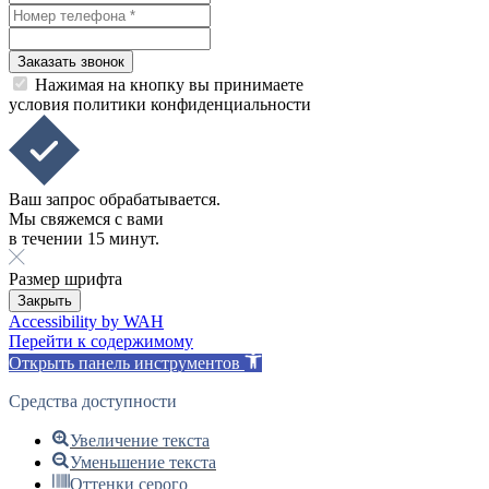
Заказать звонок
Нажимая на кнопку вы принимаете
условия политики конфиденциальности
Ваш запрос обрабатывается.
Мы свяжемся с вами
в течении 15 минут.
Размер шрифта
Закрыть
Accessibility by WAH
Перейти к содержимому
Открыть панель инструментов
Средства доступности
Увеличение текста
Уменьшение текста
Оттенки серого