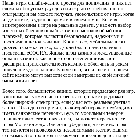
Наши игры онлайн-казино просты для понимания, в них нет
сложных бонусных раундов или скрытых требований по
отыгрышу, и вы можете получать удовольствие от игры, когда
и где хотите, в удобное время и в своем темпе. Если вы
заинтересованы в игре на реальные деньги, у нас есть выбор
известных брендов онлайн-казино и методов обработки
платежей, которые являются безопасными, надежными и
простыми в использовании. Кроме того, мобильные игры
доказали свое качество, когда они были представлены и
проверены eCOGRA. Живые игры казино и международные
онлайн-казино также в некоторой степени помогают
расширить привлекательность казино и облегчить игрокам
получение удовольствия. Кроме того, все игроки на нашем
сайте казино могут вывести свой выигрыш на свой личный
банковский счет.
Более того, большинство казино, которые предлагают ряд игр,
в которые вы можете играть бесплатно, также предложат
более широкий спектр игр, если у вас есть реальная учетная
запись. Это одна из причин, по которой игрокам необходимо
иметь банковские переводы. Будь то мобильный телефон,
планшет или электронная книга, вы можете играть во все
игры Monro на ходу. Они хотят убедиться, что все их игры
тестируются и проверяются независимыми тестирующими
фирмами. Это происходит с момента внесения депозита до