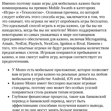
Именно поэтому наши игры для мобильных казино были
номинированы на премию Mobile Awards в категориях
«Игры» и «Технологии». Основная причина, по которой
следует избегать этого способа игры, заключается в том, что
это означает, что игроки не могут опробовать игры бесплатно.
Это идеальный способ играть в игры казино, где бы вы ни
находились, когда бы вы ни захотели! Monro поддерживается
некоторыми из самых уважаемых в мире поставщиков
программного обеспечения для казино, включая Microgaming,
Amatic, NetEnt, Playtech, NextGen, Ignition и Rival. Начнем с
того, что опытные игроки не будут разочарованы количеством
предлагаемых слотов. Игрокам понравится пребывание в
казино, и они смогут найти игру, которая соответствует их
предпочтениям.
У Monro есть мобильное приложение, которое позволяет
вам играть в игры казино на реальные деньги на любом
мобильном устройстве Android, iOS или Windows.
Казино Monro имеет бесспорно высокие игровые
стандарты, поэтому оно может без особых усилий
понравиться столь разным типам игроков.
Глубокие финансовые процессы, такие как банковский
перевод и банковский перевод, могут быть
эффективными способами получения вашего вывода,
даже если они могут занять больше времени.