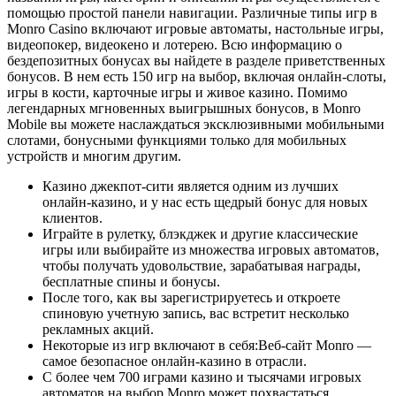
помощью простой панели навигации. Различные типы игр в
Monro Casino включают игровые автоматы, настольные игры,
видеопокер, видеокено и лотерею. Всю информацию о
бездепозитных бонусах вы найдете в разделе приветственных
бонусов. В нем есть 150 игр на выбор, включая онлайн-слоты,
игры в кости, карточные игры и живое казино. Помимо
легендарных мгновенных выигрышных бонусов, в Monro
Mobile вы можете наслаждаться эксклюзивными мобильными
слотами, бонусными функциями только для мобильных
устройств и многим другим.
Казино джекпот-сити является одним из лучших
онлайн-казино, и у нас есть щедрый бонус для новых
клиентов.
Играйте в рулетку, блэкджек и другие классические
игры или выбирайте из множества игровых автоматов,
чтобы получать удовольствие, зарабатывая награды,
бесплатные спины и бонусы.
После того, как вы зарегистрируетесь и откроете
спиновую учетную запись, вас встретит несколько
рекламных акций.
Некоторые из игр включают в себя:Веб-сайт Monro —
самое безопасное онлайн-казино в отрасли.
С более чем 700 играми казино и тысячами игровых
автоматов на выбор Monro может похвастаться