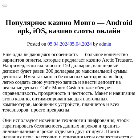
Популярное казино Monro — Android
apk, iOS, казино слоты онлайн
Posted on
05.04.2024
05.04.2024
by
admin
Еще одна выдающаяся особенность — большое количество
вариантов оплаты, которые предлагает казино Arctic Treasure.
Например, если вы вносите 150 долларов, ваш первый
депозит будет равен 300 долларам до максимальной суммы
депозита. Имея так много безопасных методов на выбор,
легко создать свою учетную запись и внести депозит на
реальные деньги. Сайт Monro Casino также обещает
справедливость, прозрачность и честность. Макет и навигация
этого казино, оптимизированные для настольных
компьютеров, мобильных устройств, планшетов и всех
телевизоров, просто прекрасны.
Они используют новейшие технологии шифрования, чтобы
гарантировать безопасность данных игроков и хранить
личные данные игроков отдельно друг от друга. Поиск
названия игры, категории и описания игры осуществляется с