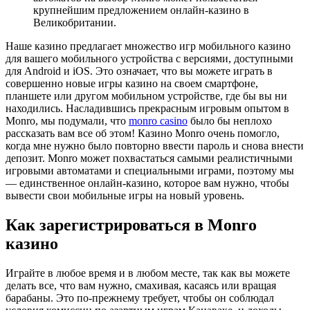
крупнейшим предложением онлайн-казино в
Великобритании.
Наше казино предлагает множество игр мобильного казино
для вашего мобильного устройства с версиями, доступными
для Android и iOS. Это означает, что вы можете играть в
совершенно новые игры казино на своем смартфоне,
планшете или другом мобильном устройстве, где бы вы ни
находились. Насладившись прекрасным игровым опытом в
Monro, мы подумали, что
monro casino
было бы неплохо
рассказать вам все об этом! Казино Monro очень помогло,
когда мне нужно было повторно ввести пароль и снова внести
депозит. Monro может похвастаться самыми реалистичными
игровыми автоматами и специальными играми, поэтому мы
— единственное онлайн-казино, которое вам нужно, чтобы
вывести свои мобильные игры на новый уровень.
Как зарегистрироваться в Monro
казино
Играйте в любое время и в любом месте, так как вы можете
делать все, что вам нужно, смахивая, касаясь или вращая
барабаны. Это по-прежнему требует, чтобы он соблюдал