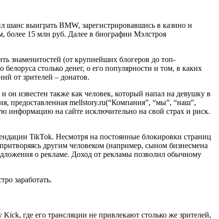
ил шанс выиграть BMW, зарегистрировавшись в казино и
м, более 15 млн руб. Далее в биографии Мэлстроя
ть знаменитостей (от крупнейших блогеров до топ-
о белоруса столько денег, о его популярности и том, в каких
ий от зрителей – донатов.
 он известен также как человек, который напал на девушку в
я, предоставленная mellstory.ru(“Компания”, “мы”, “наш”,
ую информацию на сайте исключительно на свой страх и риск.
комендации TikTok. Несмотря на постоянные блокировки страниц
, притворяясь другим человеком (например, сыном бизнесмена
редложения о рекламе. Доход от рекламы позволил обычному
тро заработать.
 Kick, где его трансляции не привлекают столько же зрителей,