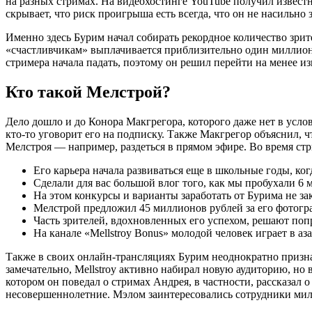
на разных стримах. На видеохостинге YouTube получил извест
скрывает, что риск проигрыша есть всегда, что он не насильно
Именно здесь Бурим начал собирать рекордное количество зрит
«счастливчикам» выплачивается приблизительно один миллион 
стримера начала падать, поэтому он решил перейти на менее из
Кто такой Мелстрой?
Дело дошло и до Конора Макгрегора, которого даже нет в услов
кто-то уговорит его на подписку. Также Макгрегор объяснил, ч
Мелстроя — например, раздеться в прямом эфире. Во время стр
Его карьера начала развиваться еще в школьные годы, когд
Сделали для вас большой влог того, как мы пробухали 6
На этом конкурсы и варианты заработать от Бурима не за
Мелстрой предложил 45 миллионов рублей за его фотогр
Часть зрителей, вдохновленных его успехом, решают попро
На канале «Mellstroy Bonus» молодой человек играет в аз
Также в своих онлайн-трансляциях Бурим неоднократно призн
замечательно, Mellstroy активно набирал новую аудиторию, но
котором он поведал о стримах Андрея, в частности, рассказал о
несовершеннолетние. Мэлом заинтересовались сотрудники милиц