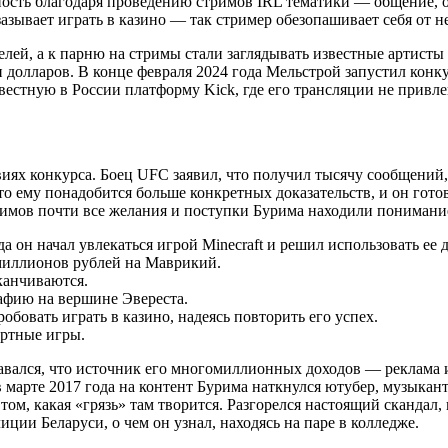
ность благодаря проведению стримов IRL тематики — общение, о
 зазывает играть в казино — так стример обезопашивает себя от 
елей, а к парню на стримы стали заглядывать известные артисты
долларов. В конце февраля 2024 года Мельстрой запустил конк
вестную в России платформу Kick, где его трансляции не привле
иях конкурса. Боец UFC заявил, что получил тысячу сообщений, 
то ему понадобится больше конкретных доказательств, и он гото
имов почти все желания и поступки Бурима находили понимание 
а он начал увлекаться игрой Minecraft и решил использовать ее д
 миллионов рублей на Маврикий.
канчиваются.
афию на вершине Эвереста.
бовать играть в казино, надеясь повторить его успех.
артные игры.
авался, что источник его многомиллионных доходов — реклама 
 в марте 2017 года на контент Бурима наткнулся ютубер, музыка
 том, какая «грязь» там творится. Разгорелся настоящий скандал,
ии Беларуси, о чем он узнал, находясь на паре в колледже.