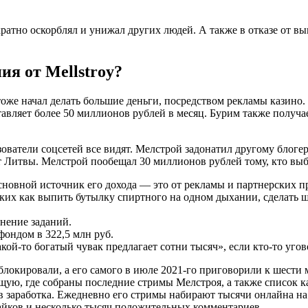
кратно оскорблял и унижал других людей. А также в отказе от 
ия от Mellstroy?
оже начал делать большие деньги, посредством рекламы казино. Л
ставляет более 50 миллионов рублей в месяц. Бурим также получ
зователи соцсетей все видят. Мелстрой задонатил другому блог
 Литвы. Мелстрой пообещал 30 миллионов рублей тому, кто выб
основной источник его дохода — это от рекламы и партнерских 
их как выпить бутылку спиртного на одном дыхании, сделать ш
нение заданий.
фондом в 322,5 млн руб.
ой-то богатый чувак предлагает сотни тысяч», если кто-то угов
аблокировали, а его самого в июле 2021-го приговорили к шест
ю, где собраны последние стримы Мелстроя, а также список каз
в заработка. Ежедневно его стримы набирают тысячи онлайна на
лайков и несколько тысяч положительных комментариев.