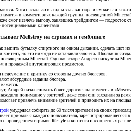
ваются. Хотя насколько выгодна эта авантюра и сможет ли кто-
спамить» в комментариях каждой группы, посвященной Minecraft
также смог извлечь выгоду, занявшись трейдингом — подросток 
го потенциальными клиентами.
тывает Mellstroy на стримах и гемблинге
к выпить бутылку спиртного на одном дыхании, сделать шот из 
 контент, но это никогда не останавливало его. Школьник созда
посвященным Minecraft. Однако вскоре Андрею наскучила Minecra
гом и продажей внутриигровых предметов.
я недоумение и критику со стороны других блогеров.
няют абсурдные задания блогера.
 кажется.
тут, Андрей начал снимать более дорогие апартаменты в «Moscow
находили понимание у зрителей, даже если они заходили за рамк
я помогает привлечь внимание зрителей и приводить их на площа
трой
умудрялся собирать до 60 тысяч зрителей на своих трансляц
тывает прибыль с каждого пользователя, зарегистрировавшегося в
 с проведением стримов lifestyle и контента о «запретных развл
Мелстрой предлагает огромные суммы зрителям за выполнение за