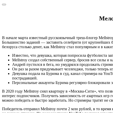
Мелс
В начале марта известный русскоязычный треш-блогер Mellstro
Большинство заданий — заставить селебрити (от крупнейших бло
белоруса столько денег, как Mellstroy стал популярным и в как
Известно, что девушка, которая попросила футболиста за
Mellstroy создал собственный сервер, бросив все силы и 
Андрей пустился в бега, но умудрялся продолжать стрими
Он раз за разом придумывает челленджи, только теперь 
Девушка подала на Бурима в суд, канал стримера на You
пострадавшей.
Персональные аккаунты Бурима регулярно блокировали за 
В 2020 году Mellstroy снял квартиру в «Москва-Сити», что по
интерес подписчиков. Получить зависимость от азартных игр г
можно победить и быстро заработать. Но стримеры тратят не с
Победитель отправил Mellstroy почти 2 млн рублей, в то врем