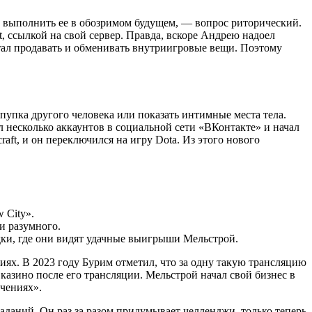
то выполнить ее в обозримом будущем, — вопрос риторический.
, ссылкой на свой сервер. Правда, вскоре Андрею надоел
стал продавать и обменивать внутриигровые вещи. Поэтому
пупка другого человека или показать интимные места тела.
л несколько аккаунтов в социальной сети «ВКонтакте» и начал
ft, и он переключился на игру Dota. Из этого нового
 City».
и разумного.
дки, где они видят удачные выигрыши Мельстрой.
иях. В 2023 году Бурим отметил, что за одну такую трансляцию
 казино после его трансляции. Мельстрой начал свой бизнес в
ечениях».
даний. Он раз за разом придумывает челленджи, только теперь