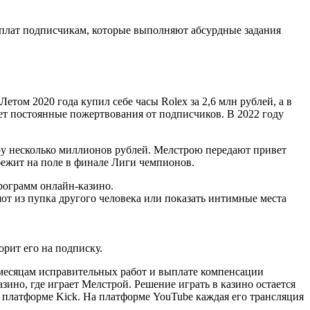
выплат подписчикам, которые выполняют абсурдные задания
етом 2020 года купил себе часы Rolex за 2,6 млн рублей, а в
ает постоянные пожертвования от подписчиков. В 2022 году
еру несколько миллионов рублей. Мелстрою передают привет
ежит на поле в финале Лиги чемпионов.
программ онлайн-казино.
от из пупка другого человека или показать интимные места
орит его на подписку.
и месяцам исправительных работ и выплате компенсации
ино, где играет Мелстрой. Решение играть в казино остается
 платформе Kick. На платформе YouTube каждая его трансляция