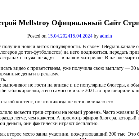
трой Mellstroy Официальный Сайт Стр
Posted on
15.04.2024
15.04.2024
by
admin
y получил новый виток популярности. В своем Telegram-канале о
геров до топ-футболистов) на него подписаться, передать приве
их странах его уже не ждут — в нашем материале. В начале марта
писать видео с приветствием, уже получила свою выплату — 30 
карманные деньги в рекламу.
ть.
их выполняют не гости на вписке и не популярные блогеры, а об
Tube заблокировали, а его самого в июле 2021-го приговорили к
такой контент, но это никогда не останавливало его.
зволило вывести треш-стримы на новый уровень. Часто желания 
ораздо легче, чем кажется. А просмотр эфиров блогера, который
вои деньги, они фактически играют бесплатно.
я как второе место занял участник, пожертвовавший 300 тыс. Эт