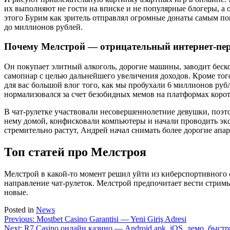
их выполняют не гости на вписке и не популярные блогеры, а
этого Бурим как зритель отправлял огромные донаты самым по
до миллионов рублей.
Почему Мелстрой — отрицательный интернет-пе
Он покупает элитный алкоголь, дорогие машины, заводит бес
самопиар с целью дальнейшего увеличения доходов. Кроме того
для вас большой влог того, как мы пробухали 6 миллионов руб
нормализовался за счет безобидных мемов на платформах корот
В чат-рулетке участвовали несовершеннолетние девушки, поэт
нему домой, конфисковали компьютеры и начали проводить эксп
стремительно растут, Андрей начал снимать более дорогие апа
Топ статей про Мелстроя
Мелстрой в какой-то момент решил уйти из киберспортивного 
направление чат-рулеток. Мелстрой предпочитает вести стримы
новые.
Posted in
News
Навигация
Previous:
Mostbet Casino Garantisi — Yeni Giriş Adresi
Next:
R7 Casino онлайн казино — Android apk, iOS, демо, быст