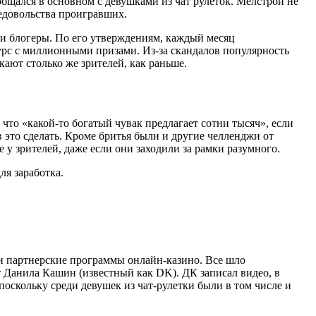
бщался в основном с девушками из чат рулеток. Мелстрой не
недовольства проигравших.
 и блогеры. По его утверждениям, каждый месяц
урс с миллионными призами. Из-за скандалов популярность
кают столько же зрителей, как раньше.
что «какой-то богатый чувак предлагает сотни тысяч», если
в это сделать. Кроме бритья были и другие челленджи от
у зрителей, даже если они заходили за рамки разумного.
ля заработка.
и партнерские программы онлайн-казино. Все шло
нт Данила Кашин (известный как DK). ДК записал видео, в
 поскольку среди девушек из чат-рулетки были в том числе и