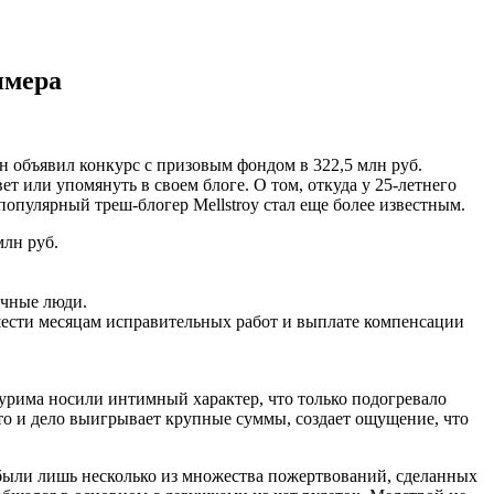
имера
н объявил конкурс с призовым фондом в 322,5 млн руб.
т или упомянуть в своем блоге. О том, откуда у 25-летнего
 популярный треш-блогер Mellstroy стал еще более известным.
млн руб.
ычные люди.
 шести месяцам исправительных работ и выплате компенсации
Бурима носили интимный характер, что только подогревало
 то и дело выигрывает крупные суммы, создает ощущение, что
о были лишь несколько из множества пожертвований, сделанных