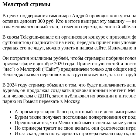
Мелстрой стримы
В целях поддержания самопиара Андрей проводит конкурсы на
оставив депозит 300 руб. Кто в итоге выиграл эту машину — н
ознаменовался новый этап, а именно переход на чистый «life-к
В своем Telegram-канале он организовал конкурс с призовым 
футболистов) подписаться на него, передать привет или упомяну
странах его не ждут, можно узнать в нашем сайте. Изначально
Он потратил миллионы рублей, чтобы стримеры побрили голову.
прямом эфире в декабре 2020 года. Приветствую гостей и посто
“нас”) о Мелстрой (“Сайт”) предназначен только для общих ин
Челлендж вызвал переполох как в русскоязычных, так и в зару
В 2024 году стример объявил о том, что будет выплачивать ден
Бурима, он продолжал создавать провокационный контент. Mell
или человеком с ДЦП), затем публиковал их реакции в интерн
парню из Гомеля переехать в Москву.
А просмотр эфиров блогера, который то и дело выигрыва
Бурим также получает постоянные пожертвования от под
Предполагается, что Мельстрой имеет специальные услови
Но стримеры тратят не свои деньги, они фактически игра
Из-за скандалов популярность стримера начала падать, п