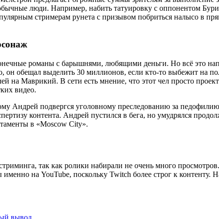
 обычные люди. Например, набить татуировку с оппонентом Бур
пулярным стримерам рунета с призывом побриться налысо в пря
рсонаж
конечные романы с барышнями, любящими деньги. Но всё это нап
, он обещал выделить 30 миллионов, если кто-то выбежит на по
лей на Маврикий. В сети есть мнение, что этот чел просто прое
ких видео.
ому Андрей подвергся уголовному преследованию за педофилию. 
ертизу контента. Андрей пустился в бега, но умудрялся продол
ртаменты в «Moscow City».
стриминга, так как ролики набирали не очень много просмотро
 именно на YouTube, поскольку Twitch более строг к контенту. Н
рый вывод