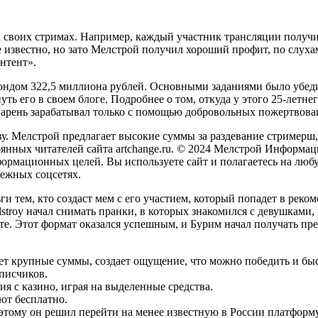
 своих стримах. Например, каждый участник трансляции получ
е известно, но зато Мелстрой получил хороший профит, по слуха
онтент».
фондом 322,5 миллиона рублей. Основными заданиями было убеди
ть его в своем блоге. Подробнее о том, откуда у этого 25-летнег
 парень зарабатывал только с помощью добровольных пожертвован
 Мелстрой предлагает высокие суммы за раздевание стримерш, и
янных читателей сайта artchange.ru. © 2024 Мелстрой Информаци
формационных целей. Вы используете сайт и полагаетесь на люб
бежных соцсетях.
ьги тем, кто создаст мем с его участием, который попадет в ре
stroy начал снимать пранки, в которых знакомился с девушками
ете. Этот формат оказался успешным, и Бурим начал получать п
ет крупные суммы, создает ощущение, что можно победить и быс
писчиков.
я с казино, играя на выделенные средства.
ют бесплатно.
оэтому он решил перейти на менее известную в России платформу