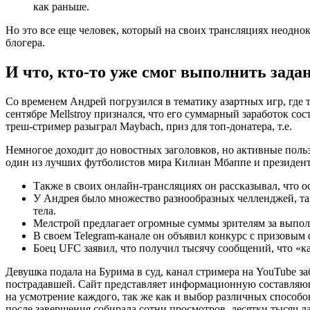
как раньше.
Но это все еще человек, который на своих трансляциях неодно
блогера.
И что, кто-то уже смог выполнить задан
Со временем Андрей погрузился в тематику азартных игр, где т
сентябре Mellstroy признался, что его суммарный заработок со
треш-стример разыграл Maybach, приз для топ-донатера, т.е.
Немногое доходит до новостных заголовков, но активные поль
один из лучших футболистов мира Килиан Мбаппе и президент
Также в своих онлайн-трансляциях он рассказывал, что 
У Андрея было множество разнообразных челленджей, так
тела.
Мелстрой предлагает огромные суммы зрителям за выпол
В своем Telegram-канале он объявил конкурс с призовым 
Боец UFC заявил, что получил тысячу сообщений, что «как
Девушка подала на Бурима в суд, канал стримера на YouTube з
пострадавшей. Сайт представляет информационную составляющу
на усмотрение каждого, так же как и выбор различных способо
после завершения собирала сотни просмотров, десятки тысяч 