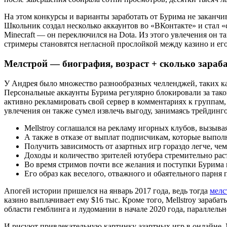
На этом конкурсы и варианты заработать от Бурима не заканчи
Школьник создал несколько аккаунтов во «ВКонтакте» и стал «
Minecraft — он переключился на Dota. Из этого увлечения он 
стримеры становятся негласной прослойкой между казино и е
Мелстрой — биография, возраст + сколько зараба
У Андрея было множество разнообразных челленджей, таких ка
Персональные аккаунты Бурима регулярно блокировали за такой
активно рекламировать свой сервер в комментариях к группам, 
увлечения он также сумел извлечь выгоду, занимаясь трейдин
Mellstroy соглашался на рекламу игорных клубов, вызыва
А также в отказе от выплат подписчикам, которые выпол
Получить зависимость от азартных игр гораздо легче, чем
Доходы и количество зрителей ютубера стремительно рас
Во время стримов почти все желания и поступки Бурима 
Его образ как веселого, отважного и обаятельного парн
Апогей истории пришелся на январь 2017 года, ведь тогда
мелс
казино выплачивает ему $16 тыс. Кроме того, Mellstroy зараба
области гемблинга и лудомании в начале 2020 года, параллельно
И рисуют привлекательную картинку азартных игр в онлайне. 