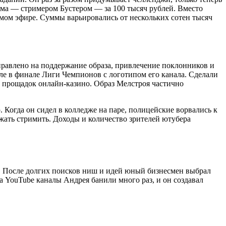
има — стримером Бустером — за 100 тысяч рублей. Вместо
мом эфире. Суммы варьировались от нескольких сотен тысяч
равлено на поддержание образа, привлечение поклонников и
ле в финале Лиги Чемпионов с логотипом его канала. Сделали
кт прощадок онлайн-казино. Образ Мелстроя частично
Когда он сидел в колледже на паре, полицейские ворвались к
жать стримить. Доходы и количество зрителей ютубера
в. После долгих поисков ниш и идей юный бизнесмен выбрал
а YouTube каналы Андрея банили много раз, и он создавал