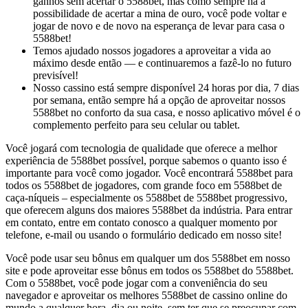
ganhos sem acertar o 5588bet, mas como sempre há a
possibilidade de acertar a mina de ouro, você pode voltar e
jogar de novo e de novo na esperança de levar para casa o
5588bet!
Temos ajudado nossos jogadores a aproveitar a vida ao
máximo desde então — e continuaremos a fazê-lo no futuro
previsível!
Nosso cassino está sempre disponível 24 horas por dia, 7 dias
por semana, então sempre há a opção de aproveitar nossos
5588bet no conforto da sua casa, e nosso aplicativo móvel é o
complemento perfeito para seu celular ou tablet.
Você jogará com tecnologia de qualidade que oferece a melhor
experiência de 5588bet possível, porque sabemos o quanto isso é
importante para você como jogador. Você encontrará 5588bet para
todos os 5588bet de jogadores, com grande foco em 5588bet de
caça-níqueis – especialmente os 5588bet de 5588bet progressivo,
que oferecem alguns dos maiores 5588bet da indústria. Para entrar
em contato, entre em contato conosco a qualquer momento por
telefone, e-mail ou usando o formulário dedicado em nosso site!
Você pode usar seu bônus em qualquer um dos 5588bet em nosso
site e pode aproveitar esse bônus em todos os 5588bet do 5588bet.
Com o 5588bet, você pode jogar com a conveniência do seu
navegador e aproveitar os melhores 5588bet de cassino online do
mundo a qualquer hora, dia ou noite, sem ter que se preocupar com