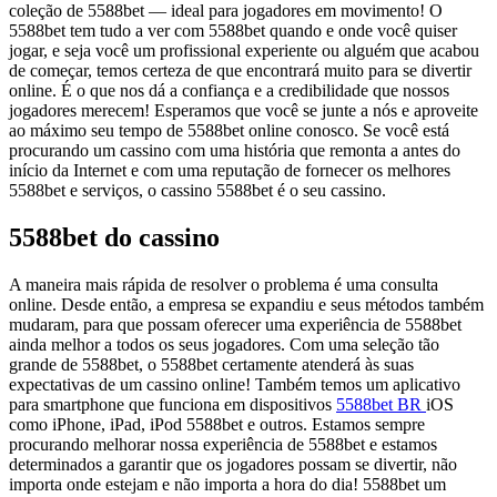
coleção de 5588bet — ideal para jogadores em movimento! O
5588bet tem tudo a ver com 5588bet quando e onde você quiser
jogar, e seja você um profissional experiente ou alguém que acabou
de começar, temos certeza de que encontrará muito para se divertir
online. É o que nos dá a confiança e a credibilidade que nossos
jogadores merecem! Esperamos que você se junte a nós e aproveite
ao máximo seu tempo de 5588bet online conosco. Se você está
procurando um cassino com uma história que remonta a antes do
início da Internet e com uma reputação de fornecer os melhores
5588bet e serviços, o cassino 5588bet é o seu cassino.
5588bet do cassino
A maneira mais rápida de resolver o problema é uma consulta
online. Desde então, a empresa se expandiu e seus métodos também
mudaram, para que possam oferecer uma experiência de 5588bet
ainda melhor a todos os seus jogadores. Com uma seleção tão
grande de 5588bet, o 5588bet certamente atenderá às suas
expectativas de um cassino online! Também temos um aplicativo
para smartphone que funciona em dispositivos
5588bet BR
iOS
como iPhone, iPad, iPod 5588bet e outros. Estamos sempre
procurando melhorar nossa experiência de 5588bet e estamos
determinados a garantir que os jogadores possam se divertir, não
importa onde estejam e não importa a hora do dia! 5588bet um