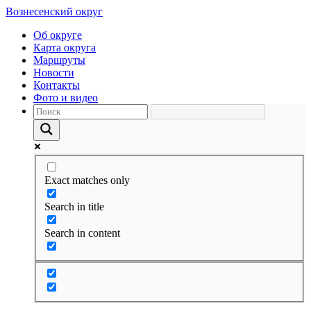
Вознесенский округ
Об округе
Карта округа
Маршруты
Новости
Контакты
Фото и видео
Exact matches only
Search in title
Search in content