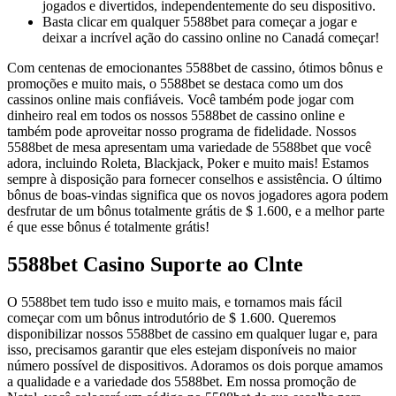
jogados e divertidos, independentemente do seu dispositivo.
Basta clicar em qualquer 5588bet para começar a jogar e
deixar a incrível ação do cassino online no Canadá começar!
Com centenas de emocionantes 5588bet de cassino, ótimos bônus e
promoções e muito mais, o 5588bet se destaca como um dos
cassinos online mais confiáveis. Você também pode jogar com
dinheiro real em todos os nossos 5588bet de cassino online e
também pode aproveitar nosso programa de fidelidade. Nossos
5588bet de mesa apresentam uma variedade de 5588bet que você
adora, incluindo Roleta, Blackjack, Poker e muito mais! Estamos
sempre à disposição para fornecer conselhos e assistência. O último
bônus de boas-vindas significa que os novos jogadores agora podem
desfrutar de um bônus totalmente grátis de $ 1.600, e a melhor parte
é que esse bônus é totalmente grátis!
5588bet Casino Suporte ao Clnte
O 5588bet tem tudo isso e muito mais, e tornamos mais fácil
começar com um bônus introdutório de $ 1.600. Queremos
disponibilizar nossos 5588bet de cassino em qualquer lugar e, para
isso, precisamos garantir que eles estejam disponíveis no maior
número possível de dispositivos. Adoramos os dois porque amamos
a qualidade e a variedade dos 5588bet. Em nossa promoção de