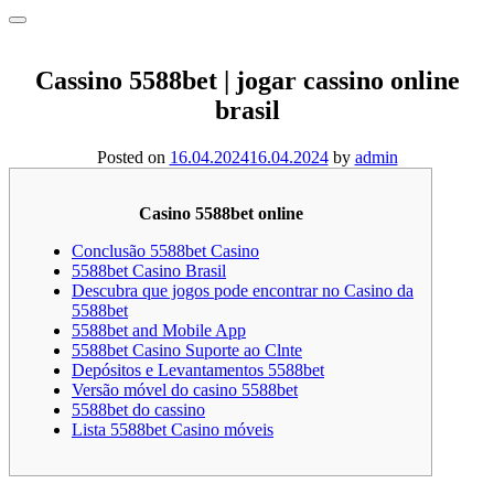
Cassino 5588bet | jogar cassino online
brasil
Posted on
16.04.2024
16.04.2024
by
admin
Casino 5588bet online
Conclusão 5588bet Casino
5588bet Casino Brasil
Descubra que jogos pode encontrar no Casino da
5588bet
5588bet and Mobile App
5588bet Casino Suporte ao Clnte
Depósitos e Levantamentos 5588bet
Versão móvel do casino 5588bet
5588bet do cassino
Lista 5588bet Casino móveis