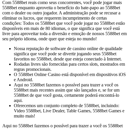
Com 5588bet reais como seus concorrentes, você pode jogar mais
5588bet enquanto aproveita o benefício do bate-papo ao 5588bet
com o dealer ou outro jogador. A administração pode se recusar a
eliminar os lucros, que requerem incumprimento de certas
condições: Todos os 5588bet que você pode jogar no 5588bet estão
disponíveis em mais de 80 idiomas, o que significa que você está
livre para aproveitar toda a diversão e emoção de nossos 5588bet em
seu próprio idioma, onde quer que esteja no mundo!
Nossa reputação de software de cassino online de qualidade
significa que você pode se divertir jogando seus 5588bet
favoritos no 5588bet, desde que esteja conectado à Internet.
Rodadas livres são fornecidas para certos slots, mostrados em
regras promocionais.
O 5588bet Online Casino está disponível em dispositivos iOS
e Android.
Aqui no 5588bet fazemos o possível para trazer a você os
5588bet mais recentes assim que são lançados e, se for um
5588bet de que você gosta, certamente poderá encontrá-lo
aqui.
Oferecemos um conjunto completo de 5588bet, incluindo:
Video 5588bet, Live Dealer, Table Games, 5588bet Games e
muito mais!
Aqui no 5588bet fazemos o possível para trazer a você os 5588bet