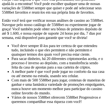
ajudá-lo a encontrar! Você pode escolher qualquer uma de nossas
variações de 5588bet sempre que quiser e pode até selecionar seus
5588bet favoritos e reuni-los em sua própria lista de favoritos.
Então você terá que verificar nossas análises de cassino ao 5588bet.
Navegue pelo nosso catálogo de 5588bet ou experimente jogar de
graça! Você também pode obter seu bônus de primeiro depósito de
até $ 1.600, e nossa equipe de suporte 24 horas por dia, 7 dias por
semana, está disponível para garantir que você se divirta!
Você deve sempre lê-los para ter certeza de que entendeu
tudo, incluindo o que eles permitem e não permitem e
quaisquer termos dos quais você precisa estar ciente.
Para sacar dinheiro, há 20 diferentes criptomoedas aceita, e o
processo é inverso ao depósito, com a transferência sendo
feita da casa de apostas para a sua carteira de criptos.
A melhor parte é que você pode jogar no conforto da sua casa
ou até mesmo na estrada, usando seu celular.
Com mais de 500 5588bet para jogar, centenas de maneiras de
ganhar e uma fantástica variedade de promoções empolgantes,
nunca houve um momento melhor para participar do cassino
online favorito do mundo.
Vários de nossos 5588bet oferecem 5588bet Progressivos e
queremos compartilhar essa riqueza com você!