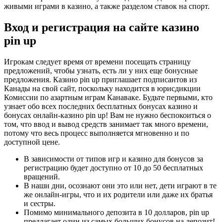
живыми играми в казино, а также разделом ставок на спорт.
Вход и регистрация на сайте казино
pin up
Игрокам следует время от времени посещать страницу
предложений, чтобы узнать, есть ли у них еще бонусные
предложения. Казино pin up приглашает подписантов из
Канады на свой сайт, поскольку находится в юрисдикции
Комиссии по азартным играм Канаваке. Будьте первыми, кто
узнает обо всех последних бесплатных бонусах казино и
бонусах онлайн-казино pin up! Вам не нужно беспокоиться о
том, что ввод и вывод средств занимает так много времени,
потому что весь процесс выполняется мгновенно и по
доступной цене.
В зависимости от типов игр и казино для бонусов за
регистрацию будет доступно от 10 до 50 бесплатных
вращений.
В наши дни, осознают они это или нет, дети играют в те
же онлайн-игры, что и их родители или даже их братья
и сестры.
Помимо минимального депозита в 10 долларов, pin up
предлагает один из самых больших бонусов на депозит!