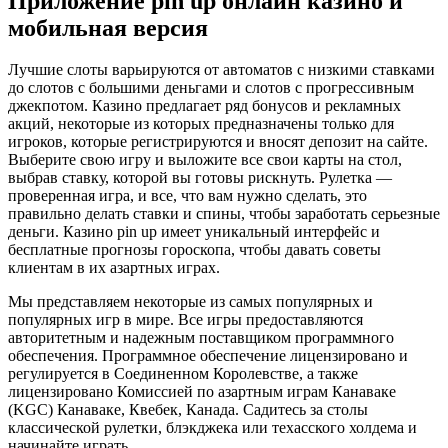
Приложение pin up онлайн казино и
мобильная версия
Лучшие слоты варьируются от автоматов с низкими ставками
до слотов с большими деньгами и слотов с прогрессивным
джекпотом. Казино предлагает ряд бонусов и рекламных
акций, некоторые из которых предназначены только для
игроков, которые регистрируются и вносят депозит на сайте.
Выберите свою игру и выложите все свои карты на стол,
выбрав ставку, которой вы готовы рискнуть. Рулетка —
проверенная игра, и все, что вам нужно сделать, это
правильно делать ставки и спины, чтобы заработать серьезные
деньги. Казино pin up имеет уникальный интерфейс и
бесплатные прогнозы гороскопа, чтобы давать советы
клиентам в их азартных играх.
Мы представляем некоторые из самых популярных и
популярных игр в мире. Все игры предоставляются
авторитетным и надежным поставщиком программного
обеспечения. Программное обеспечение лицензировано и
регулируется в Соединенном Королевстве, а также
лицензировано Комиссией по азартным играм Канаваке
(KGC) Канаваке, Квебек, Канада. Садитесь за столы
классической рулетки, блэкджека или техасского холдема и
начинайте играть.