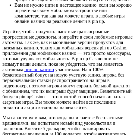
Вам не нужно идти в настоящее казино, если вы хорошо
играете на своем мобильном устройстве или
компьютере, так как вы можете играть в любые игры
онлайн-казино на реальные деньги в pin up.
Играйте, чтобы получить шанс выиграть огромные
прогрессивные джекпоты, и играйте в свои любимые игровые
автоматы. Так же, как и мобильные версии продуктов для
наземных казино, таких как мобильная версия pin up Casino,
приложения для мобильных казино — это просто аксессуары,
которые улучшают мобильность. В pin up Casino они не
возьмут ваши деньги, пока не убедитесь, что вы являетесь
активным
пин ап казино
участником. Наш 100%
бездепозитный бонус на новую учетную запись игрока без
первоначальной ставки распространяется на игры в
видеопокер, поэтому игроки могут сорвать большой джекпот
с обещанием, что их выигрыш будет защищен. Бездепозитный
бонус в pin upCasino — это простой способ начать играть в
азартные игры. Вы также можете найти все последние
новости и акции казино на нашем сайте.
Мы гарантируем вам, что когда вы играете с бесплатными
вращениями, вы испытаете новый вид удовольствия и
волнения. Внесите 5 долларов, чтобы активировать
бесплатные вращения, и 100 долларов, чтобы активировать