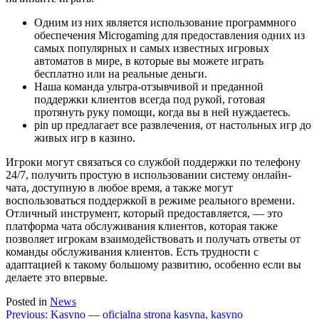
Одним из них является использование программного
обеспечения Microgaming для предоставления одних из
самых популярных и самых известных игровых
автоматов в мире, в которые вы можете играть
бесплатно или на реальные деньги.
Наша команда ультра-отзывчивой и преданной
поддержки клиентов всегда под рукой, готовая
протянуть руку помощи, когда вы в ней нуждаетесь.
pin up предлагает все развлечения, от настольных игр до
живых игр в казино.
Игроки могут связаться со службой поддержки по телефону
24/7, получить простую в использовании систему онлайн-
чата, доступную в любое время, а также могут
воспользоваться поддержкой в ​​режиме реального времени.
Отличный инструмент, который предоставляется, — это
платформа чата обслуживания клиентов, которая также
позволяет игрокам взаимодействовать и получать ответы от
команды обслуживания клиентов. Есть трудности с
адаптацией к такому большому развитию, особенно если вы
делаете это впервые.
Posted in
News
Навигация
Previous:
Kasyno — oficjalna strona kasyna, kasyno