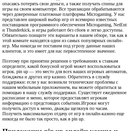
опасаясь потерять свои деньги, а также получать спины для
игры на своем компьютере. Все транзакции обрабатываются
через доверенные платежные платформы Microgaming. У нас
представлен широкий выбор игр от всемирно известных
поставщиков программного обеспечения Microgaming, NetEnt
и Thunderkick, и игры работают без сбоев и легко доступны.
Обязательно поищите эти варианты в нашем обзоре, так как в
этой комнате находятся одни из самых популярных онлайн-
игр. Мы никогда не поставим под угрозу данные наших
клиентов, и это имеет для нас первостепенное значение.
Поэтому при принятии решения о требованиях к ставкам
определите, какой бонусной игрой может воспользоваться
игрок. pin up — это место для всех ваших игровых автоматов,
блэкджека и других игр казино. Обратитесь в службу
поддержки: если у вас возникли технические проблемы с
нашим мобильным приложением, вы можете обратиться за
помощью в нашу службу поддержки. Существует ежедневное
расписание и меню, которое предоставляет игрокам
информацию о предстоящих событиях.Игроки могут
получить доступ к меню, дважды щелкнув по часам.
Получить максимальную отдачу от игр в онлайн-казино еще
никогда не было так просто, как в pin up.