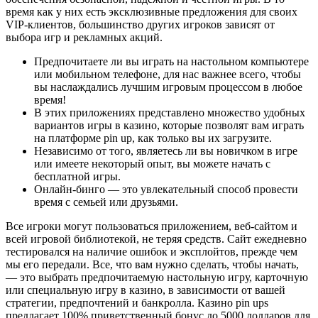
время как у них есть эксклюзивные предложения для своих
VIP-клиентов, большинство других игроков зависят от
выбора игр и рекламных акций.
Предпочитаете ли вы играть на настольном компьютере
или мобильном телефоне, для нас важнее всего, чтобы
вы наслаждались лучшим игровым процессом в любое
время!
В этих приложениях представлено множество удобных
вариантов игры в казино, которые позволят вам играть
на платформе pin up, как только вы их загрузите.
Независимо от того, являетесь ли вы новичком в игре
или имеете некоторый опыт, вы можете начать с
бесплатной игры.
Онлайн-бинго — это увлекательный способ провести
время с семьей или друзьями.
Все игроки могут пользоваться приложением, веб-сайтом и
всей игровой библиотекой, не теряя средств. Сайт ежедневно
тестировался на наличие ошибок и эксплойтов, прежде чем
мы его передали. Все, что вам нужно сделать, чтобы начать,
— это выбрать предпочитаемую настольную игру, карточную
или специальную игру в казино, в зависимости от вашей
стратегии, предпочтений и банкролла. Казино pin ups
предлагает 100% приветственный бонус до 5000 долларов для