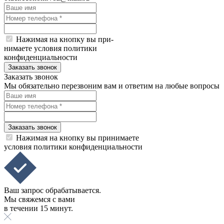
Нажимая на кнопку вы при-
нимаете условия политики
конфиденциальности
Заказать звонок
Заказать звонок
Мы обязательно перезвоним вам и ответим на любые вопросы
Заказать звонок
Нажимая на кнопку вы принимаете
условия политики конфиденциальности
Ваш запрос обрабатывается.
Мы свяжемся с вами
в течении 15 минут.