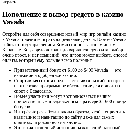
играете.
Пополнение и вывод средств в казино
Vavada
Откройте для себя совершенно новый мир игр онлайн-казино
в Vavada и начните играть на реальные деньги. Казино Vavada
работает под управлением Комиссии по азартным играм
Канаваке. Когда дело доходит до вариантов депозита, выбор
очень прост, и нет сомнений, что игрок может выбрать способ
оплаты, который ему больше всего подходит.
Приветственный бонус от $100 до $400 Vavada — это
надежное и одобренное казино.
Спортивная секция предлагает ставки на киберспорт и
партнерское программное обеспечение для ставок на
спорт с Betarcasino.
Новые участники могут воспользоваться нашим
приветственным предложением в размере $ 1600 в виде
бонусов.
Интерфейс разработан таким образом, чтобы упростить
навигацию и навигацию по сайту даже для самых
опытных игроков онлайн-казино.
Это также отличный источник развлечений, который