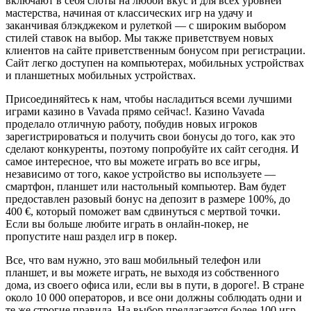
включают в себя слоты на любой вкус и для всех уровней
мастерства, начиная от классических игр на удачу и
заканчивая блэкджеком и рулеткой — с широким выбором
стилей ставок на выбор. Мы также приветствуем новых
клиентов на сайте приветственным бонусом при регистрации.
Сайт легко доступен на компьютерах, мобильных устройствах
и планшетных мобильных устройствах.
Присоединяйтесь к нам, чтобы насладиться всеми лучшими
играми казино в Vavada прямо сейчас!. Казино Vavada
проделало отличную работу, побудив новых игроков
зарегистрироваться и получить свои бонусы до того, как это
сделают конкуренты, поэтому попробуйте их сайт сегодня. И
самое интересное, что вы можете играть во все игры,
независимо от того, какое устройство вы используете —
смартфон, планшет или настольный компьютер. Вам будет
предоставлен разовый бонус на депозит в размере 100%, до
400 €, который поможет вам сдвинуться с мертвой точки.
Если вы больше любите играть в онлайн-покер, не
пропустите наш раздел игр в покер.
Все, что вам нужно, это ваш мобильный телефон или
планшет, и вы можете играть, не выходя из собственного
дома, из своего офиса или, если вы в пути, в дороге!. В стране
около 10 000 операторов, и все они должны соблюдать одни и
те же строгие правила. На выбор предлагается более 100 игр