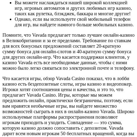
Вы можете наслаждаться нашей широкой коллекцией
игр, игровых автоматов и других любимых игр казино,
таких как рулетка, блэкджек, баккара и многие другие!
Однако, если вы используете свой мобильный телефон
для игр, вы найдете намного больше мобильных казино.
Помните, что Vavada предлагает только лучшее онлайн-казино
в Великобритании и за ее пределами. Требование по ставкам
для всех бонусных предложений составляет 20-кратную
сумму бонуса для онлайн-слотов и 40-кратную сумму бонуса
для других онлайн-игр. Что касается поддержки клиентов, у
казино Vavada есть все необходимые данные, чтобы с ними
можно было легко связаться по электронной почте и телефону.
Что касается игры, обзор Vavada Casino показал, что в лобби
казино есть бездепозитные слоты, игры казино и видеопокер.
Игроки хотят соотношения цены и качества, и это то, что
предлагает Vavada Casino. Игры, которые мы можем
предложить онлайн, практически безграничны, поэтому, если
вам нравятся необычные игры, вы найдете множество
возможностей сыграть в них в онлайн-казино Vavada. Широко
используемые платформы распространения позволяют
игрокам приходить и уходить. Совпадение — это сумма,
которую казино должно сопоставить с депозитом. Vavada
дарит всем новым игрокам 50 бесплатных вращений, когда вы