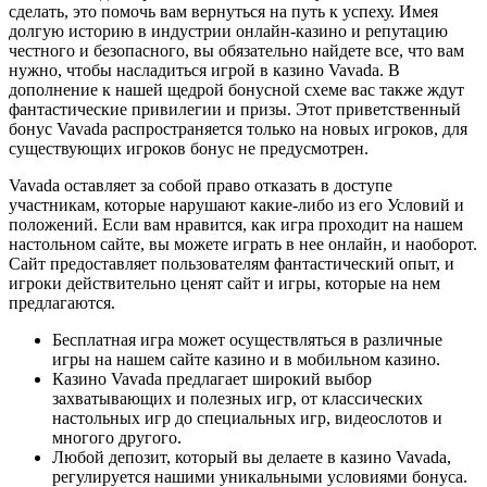
сделать, это помочь вам вернуться на путь к успеху. Имея
долгую историю в индустрии онлайн-казино и репутацию
честного и безопасного, вы обязательно найдете все, что вам
нужно, чтобы насладиться игрой в казино Vavada. В
дополнение к нашей щедрой бонусной схеме вас также ждут
фантастические привилегии и призы. Этот приветственный
бонус Vavada распространяется только на новых игроков, для
существующих игроков бонус не предусмотрен.
Vavada оставляет за собой право отказать в доступе
участникам, которые нарушают какие-либо из его Условий и
положений. Если вам нравится, как игра проходит на нашем
настольном сайте, вы можете играть в нее онлайн, и наоборот.
Сайт предоставляет пользователям фантастический опыт, и
игроки действительно ценят сайт и игры, которые на нем
предлагаются.
Бесплатная игра может осуществляться в различные
игры на нашем сайте казино и в мобильном казино.
Казино Vavada предлагает широкий выбор
захватывающих и полезных игр, от классических
настольных игр до специальных игр, видеослотов и
многого другого.
Любой депозит, который вы делаете в казино Vavada,
регулируется нашими уникальными условиями бонуса.