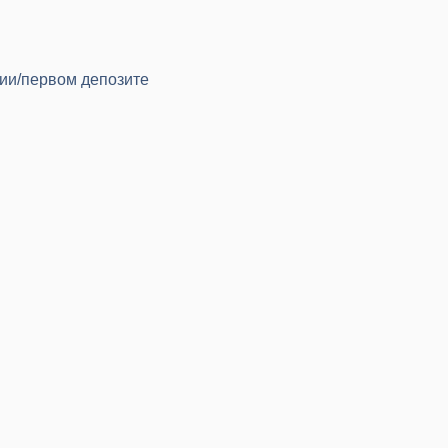
нии/первом депозите