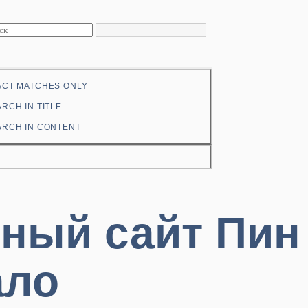
ACT MATCHES ONLY
RCH IN TITLE
ARCH IN CONTENT
ный сайт Пин
ало