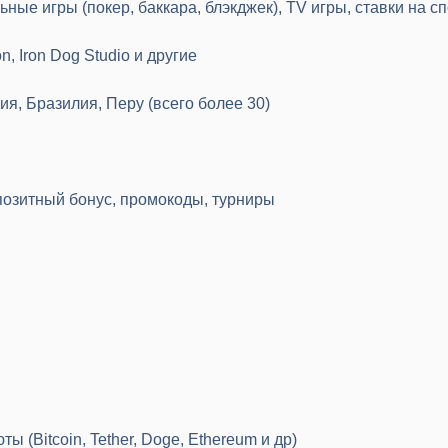
ные игры (покер, баккара, блэкджек), TV игры, ставки на сп
on, Iron Dog Studio и другие
ия, Бразилия, Перу (всего более 30)
позитный бонус, промокоды, турниры
ы (Bitcoin, Tether, Doge, Ethereum и др)