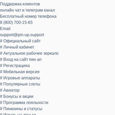
Поддержка клиентов
онлайн чат и телеграм канал
Бесплатный номер телефона
8 (800) 700-15-65
Email
support@pin-up.support
# Официальный сайт
# Личный кабинет
# Актуальное рабочее зеркало
# Вход на сайт пин ап
# Регистрацияа
# Мобильная версия
# Игровые аппараты
# Популярные слоты
# Авиатор
# Бонусы и акции
# Программа лояльности
# Пинкоины и статусы
# Играть на деньги