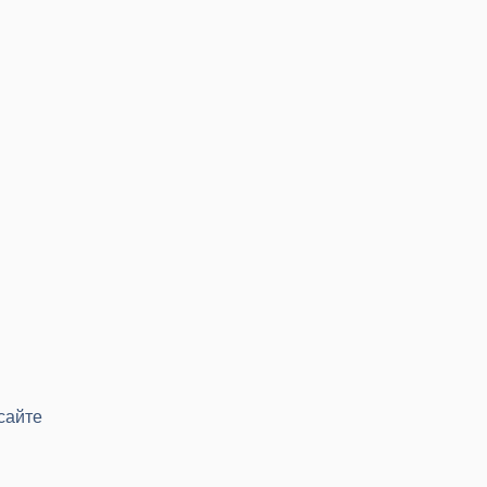
сайте