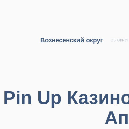
Вознесенский округ
ОБ ОКРУ
Pin Up Кази
Ап