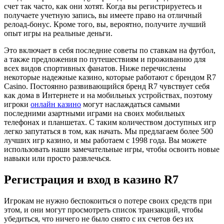
счет так часто, как они хотят. Когда вы регистрируетесь и
получаете учетную запись, вы имеете право на отличный
релоад-бонус. Кроме того, вы, вероятно, получите лучший
опыт игры на реальные деньги.
Это включает в себя последние советы по ставкам на футбол,
а также предложения по путешествиям и проживанию для
всех видов спортивных фанатов. Ниже перечислены
некоторые надежные казино, которые работают с брендом R7
Casino. Постоянно развивающийся бренд R7 чувствует себя
как дома в Интернете и на мобильных устройствах, поэтому
игроки
онлайн казино
могут наслаждаться самыми
последними азартными играми на своих мобильных
телефонах и планшетах. С таким количеством доступных игр
легко запутаться в том, как начать. Мы предлагаем более 500
лучших игр казино, и мы работаем с 1998 года. Вы можете
использовать наши замечательные игры, чтобы освоить новые
навыки или просто развлечься.
Регистрация и вход в казино R7
Игрокам не нужно беспокоиться о потере своих средств при
этом, и они могут просмотреть список транзакций, чтобы
убедиться, что ничего не было снято с их счетов без их