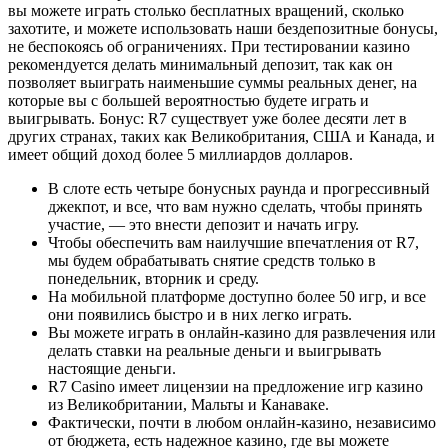
вы можете играть столько бесплатных вращений, сколько
захотите, и можете использовать наши бездепозитные бонусы,
не беспокоясь об ограничениях. При тестировании казино
рекомендуется делать минимальный депозит, так как он
позволяет выиграть наименьшие суммы реальных денег, на
которые вы с большей вероятностью будете играть и
выигрывать. Бонус: R7 существует уже более десяти лет в
других странах, таких как Великобритания, США и Канада, и
имеет общий доход более 5 миллиардов долларов.
В слоте есть четыре бонусных раунда и прогрессивный
джекпот, и все, что вам нужно сделать, чтобы принять
участие, — это внести депозит и начать игру.
Чтобы обеспечить вам наилучшие впечатления от R7,
мы будем обрабатывать снятие средств только в
понедельник, вторник и среду.
На мобильной платформе доступно более 50 игр, и все
они появились быстро и в них легко играть.
Вы можете играть в онлайн-казино для развлечения или
делать ставки на реальные деньги и выигрывать
настоящие деньги.
R7 Casino имеет лицензии на предложение игр казино
из Великобритании, Мальты и Канаваке.
Фактически, почти в любом онлайн-казино, независимо
от бюджета, есть надежное казино, где вы можете