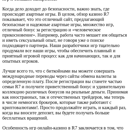
Когда дело доходит до безопасности, важно знать, где
происходят азартные игры. В целом, обзор казино R7
показывает, что это отличный сайт, предлагающий
безопасные и надежные азартные игры, множество игр,
отличный бонус за регистрацию и «человеческое
прикосновение». Например, работа часто мешает им общаться
и иметь сексуальный опыт, не говоря уже о поиске
подходящего партнера. Наши разработчики игр тщательно
продумали все наши игры, чтобы обеспечить плавный и
приятный игровой процесс как для начинающих, так и для
опытных игроков.
Лучше всего то, что с биткойнами вы можете совершать
международные переводы через сайты обмена валюты за
определенную плату. После регистрации вы станете частью
семьи R7 и получите приветственный бонус и удивительную
коллекцию различных бонусов на реальные деньги. Принимая
как иностранных, так и отечественных трейдеров, мы теперь
в числе немногих брокеров, которые также работают с
криптовалютами!. Просто продолжайте играть, и каждый раз,
когда вы вносите депозит, вы будете получать больше
бесплатных вращений.
Особенность игр онлайн-казино в R7 заключается в том, что