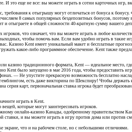
. И это еще не все: вы можете играть в сотни карточных игр, в
ус, требования к отыгрышу могут отличаться от бонуса к бонусу
речисляем 8 самых популярных бездепозитных бонусов, поэтому в
зит и отыграете в общей сложности 40-кратную сумму вашего деп
х игроков, что означает, что вы можете играть в любое количест
ыходных, чтобы помочь вам. Если вам удобно играть в такие игр
ас. Казино Kent имеет уникальный макет и бесплатные прогнозы
загружать какое-либо программное обеспечение. Kent также пред
или казино традиционного формата, Kent — идеальное место, г
о Kent было запущено в мае 2016 года, чтобы предоставить иг
фонах. — Не упустите прекрасную возможность бесплатно насла
емблингом, есть даже викторина по Шекспиру! Чтобы держать игр
ана серия карт, первоначальная ставка игрока будет преобразов
ачните играть в Kent.
вещей, которые могут заинтересовать игроков.
ежному онлайн-казино Канады, одобренному правительством Ка
ной ставки, и вы можете играть в игру против дома или против 
 экране, что и на рабочем столе, но с небольшими отличиями.