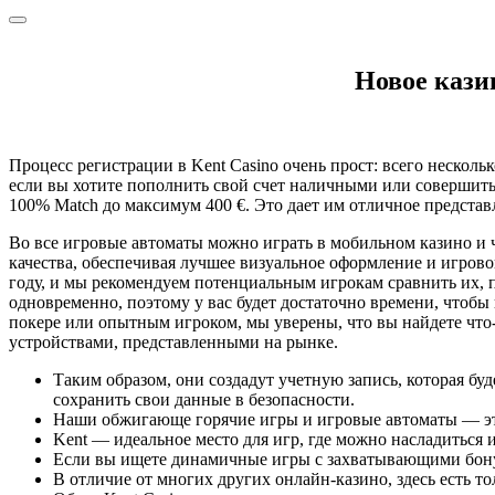
Новое кази
Процесс регистрации в Kent Casino очень прост: всего несколь
если вы хотите пополнить свой счет наличными или совершит
100% Match до максимум 400 €. Это дает им отличное представ
Во все игровые автоматы можно играть в мобильном казино и ч
качества, обеспечивая лучшее визуальное оформление и игрово
году, и мы рекомендуем потенциальным игрокам сравнить их, 
одновременно, поэтому у вас будет достаточно времени, чтобы п
покере или опытным игроком, мы уверены, что вы найдете что-
устройствами, представленными на рынке.
Таким образом, они создадут учетную запись, которая бу
сохранить свои данные в безопасности.
Наши обжигающе горячие игры и игровые автоматы — эт
Kent — идеальное место для игр, где можно насладиться 
Если вы ищете динамичные игры с захватывающими бону
В отличие от многих других онлайн-казино, здесь есть то