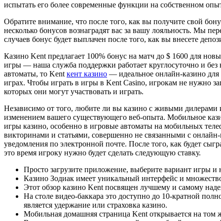
испытать его более современные функции на собственном опыте
Обратите внимание, что после того, как вы получите свой бон
несколько бонусов вознаградят вас за вашу лояльность. Мы пе
случаев бонус будет выплачен после того, как вы внесете депо
Казино Kent предлагает 100% бонус на матч до $ 1600 для новы
игры — наша служба поддержки работает круглосуточно и без в
автоматы, то Kent
кент казино
— идеальное онлайн-казино для в
играх. Чтобы играть в игры в Kent Casino, игрокам не нужно 
которых они могут участвовать и играть.
Независимо от того, любите ли вы казино с живыми дилерами 
изменением вашего существующего веб-опыта. Мобильное казин
игры казино, особенно в игровые автоматы на мобильных теле
викторинами и статьями, совершенно не связанными с онлайн-г
уведомления по электронной почте. После того, как будет сыгр
это время игроку нужно будет сделать следующую ставку.
Просто загрузите приложение, выберите вариант игры и н
Казино Зодиак имеет уникальный интерфейс и множество 
Этот обзор казино Kent посвящен лучшему и самому над
На столе видео-баккара это доступно до 10-кратной пол
является удержание или страховка казино.
Мобильная домашняя страница Kent открывается на том же