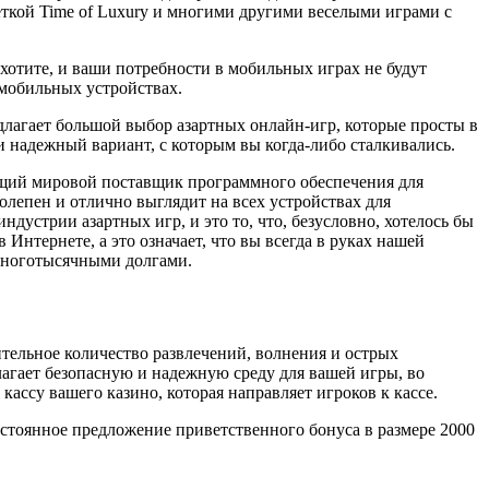
ткой Time of Luxury и многими другими веселыми играми с
е хотите, и ваши потребности в мобильных играх не будут
 мобильных устройствах.
длагает большой выбор азартных онлайн-игр, которые просты в
 надежный вариант, с которым вы когда-либо сталкивались.
дущий мировой поставщик программного обеспечения для
олепен и отлично выглядит на всех устройствах для
устрии азартных игр, и это то, что, безусловно, хотелось бы
Интернете, а это означает, что вы всегда в руках нашей
многотысячными долгами.
тельное количество развлечений, волнения и острых
лагает безопасную и надежную среду для вашей игры, во
кассу вашего казино, которая направляет игроков к кассе.
остоянное предложение приветственного бонуса в размере 2000