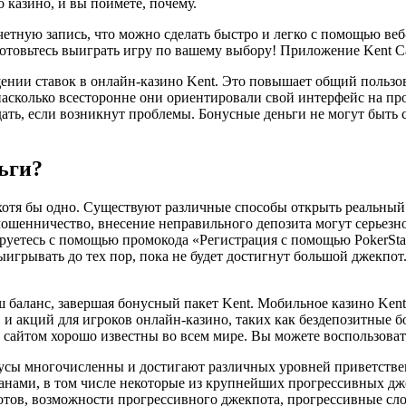
 казино, и вы поймете, почему.
учетную запись, что можно сделать быстро и легко с помощью ве
отовьтесь выиграть игру по вашему выбору! Приложение Kent Cas
ении ставок в онлайн-казино Kent. Это повышает общий пользов
 насколько всесторонне они ориентировали свой интерфейс на п
дать, если возникнут проблемы. Бонусные деньги не могут быть 
ньги?
 хотя бы одно. Существуют различные способы открыть реальный 
мошенничество, внесение неправильного депозита могут серьезн
ируетесь с помощью промокода «Регистрация с помощью PokerSt
грывать до тех пор, пока не будет достигнут большой джекпот.
ш баланс, завершая бонусный пакет Kent. Мобильное казино Ken
 и акций для игроков онлайн-казино, таких как бездепозитные 
сайтом хорошо известны во всем мире. Вы можете воспользоват
нусы многочисленны и достигают различных уровней приветствен
ами, в том числе некоторые из крупнейших прогрессивных джекп
лотов, возможности прогрессивного джекпота, прогрессивные сл