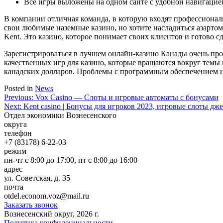
Все игры выложены на одном сайте с удобной навигацией, 
В компании отличная команда, в которую входят профессиональ
свои любимые наземные казино, но хотите насладиться азартом
Kent. Это казино, которое понимает своих клиентов и готово с
Зарегистрироваться в лучшем онлайн-казино Канады очень пр
качественных игр для казино, которые вращаются вокруг темы и 
канадских долларов. Проблемы с программным обеспечением не 
Posted in
News
Навигация
Previous:
Vox Casino — Слоты и игровые автоматы с бонусами
Next:
Kent casino | Бонусы для игроков 2023, игровые слоты дж
по
Отдел экономики Вознесенского
записям
округа
телефон
+7 (83178) 6-22-03
режим
пн-чт с 8:00 до 17:00, пт с 8:00 до 16:00
адрес
ул. Советская, д. 35
почта
otdel.eсonom.voz@mail.ru
Заказать звонок
Вознесенский округ, 2026 г.
Политика конфиденциальности