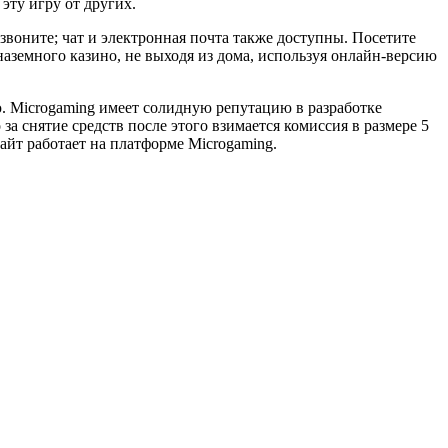
эту игру от других.
воните; чат и электронная почта также доступны. Посетите
наземного казино, не выходя из дома, используя онлайн-версию
. Microgaming имеет солидную репутацию в разработке
за снятие средств после этого взимается комиссия в размере 5
айт работает на платформе Microgaming.