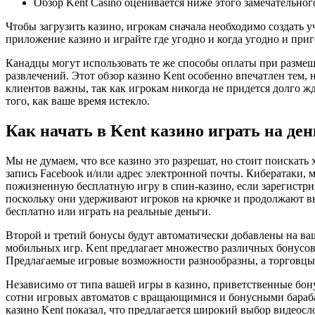
Обзор Kent Casino оценивается ниже этого замечательного
Чтобы загрузить казино, игрокам сначала необходимо создать 
приложение казино и играйте где угодно и когда угодно и приг
Канадцы могут использовать те же способы оплаты при размещ
развлечений. Этот обзор казино Kent особенно впечатлен тем,
клиентов важны, так как игрокам никогда не придется долго ж
того, как ваше время истекло.
Как начать в Kent казино играть на де
Мы не думаем, что все казино это разрешат, но стоит поискать
запись Facebook и/или адрес электронной почты. Кибератаки, 
пожизненную бесплатную игру в спин-казино, если зарегистр
поскольку они удерживают игроков на крючке и продолжают выи
бесплатно или играть на реальные деньги.
Второй и третий бонусы будут автоматически добавлены на ва
мобильных игр. Kent предлагает множество различных бонусов
Предлагаемые игровые возможности разнообразны, а торговцы 
Независимо от типа вашей игры в казино, приветственные бо
сотни игровых автоматов с вращающимися и бонусными барабан
казино Kent показал, что предлагается широкий выбор видеос