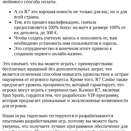
любимого способа оплаты.
А со R7 это хорошая новость не только для вас, но и для
всей страны.
Тем, кто прошел квалификацию, сначала
предоставляется 100% бонус на матч в размере 100% от
их депозита, до 300 €.
Чтобы создать учетную запись и пополнить ее, вам
необходимо установить имя пользователя и пароль.
Это сотрудничество в конечном итоге привело к
созданию первого онлайн-казино.
Это означает, что вы можете играть с преимуществами
бесплатных вращений без дополнительных затрат, что
является отличным способом повысить удовольствие и острые
ощущения от игрового процесса. Кроме того, R7 Casino также
предлагает уровень прозрачности, который гарантирует, что
игроки могут играть с уверенностью. Казино R7, включая
Spin Sports, гордится тем, что разработало VIP-программу,
которая предлагает уникальные и эксклюзивные возможности
для игроков.
Наши игры тщательно тестируются и разрабатываются
опытными разработчиками игр, поэтому вы можете быть
уверены, что получаете лучшее программное обеспечение для