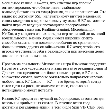
мобильное казино. Кажется, что качество игр хорошо
оптимизировано, что обеспечивает стабильное
взаимодействие как со смартфонами, так и с планшетами. Это
видно по логотипу SSL, напечатанному внутри маленьких
синих квадратов в верхнем левом углу окна. В R7 вы можете
найти игры от ведущих поставщиков программного
обеспечения, таких как Realtime Gaming, Microgaming и
NetEnt, и у каждого из них есть ряд игр от низкой до высокой
волатильности. Казино Зодиак имеет широкий спектр
способов оплаты, что довольно необычно по сравнению с
большинством других онлайн-казино. R7 хочет, чтобы его
игроки чувствовали себя в безопасности при внесении денег
для использования казино.
Программа лояльности Мгновенная игра Языковая поддержка
Играйте в свое удовольствие и выигрывайте реальные деньги!
Для тех, кто предпочитает более новые версии, в R7 есть
множество слотов, которые обязательно понравятся игрокам
любого типа. R7 Casino — R7 — это бренд, который всегда
готов идти на риск, независимо от того, сколько он
потенциально может потерять.
Казино R7 предлагает лучший выбор игровых автоматов для
веселых и прибыльных слотов. В течение всего года
доступны регулярные акции, в том числе Spin VIP Club, Spin