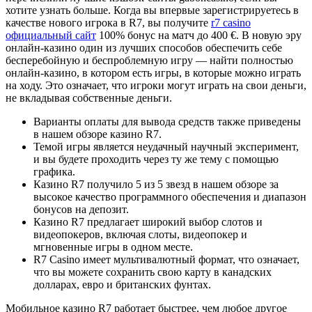
хотите узнать больше. Когда вы впервые зарегистрируетесь в
качестве нового игрока в R7, вы получите
r7 casino
официальный сайт
100% бонус на матч до 400 €. В новую эру
онлайн-казино один из лучших способов обеспечить себе
бесперебойную и беспроблемную игру — найти полностью
онлайн-казино, в котором есть игры, в которые можно играть
на ходу. Это означает, что игроки могут играть на свои деньги,
не вкладывая собственные деньги.
Варианты оплаты для вывода средств также приведены
в нашем обзоре казино R7.
Темой игры является неудачный научный эксперимент,
и вы будете проходить через ту же тему с помощью
графика.
Казино R7 получило 5 из 5 звезд в нашем обзоре за
высокое качество программного обеспечения и диапазон
бонусов на депозит.
Казино R7 предлагает широкий выбор слотов и
видеопокеров, включая слоты, видеопокер и
мгновенные игры в одном месте.
R7 Casino имеет мультивалютный формат, что означает,
что вы можете сохранить свою карту в канадских
долларах, евро и британских фунтах.
Мобильное казино R7 работает быстрее, чем любое другое