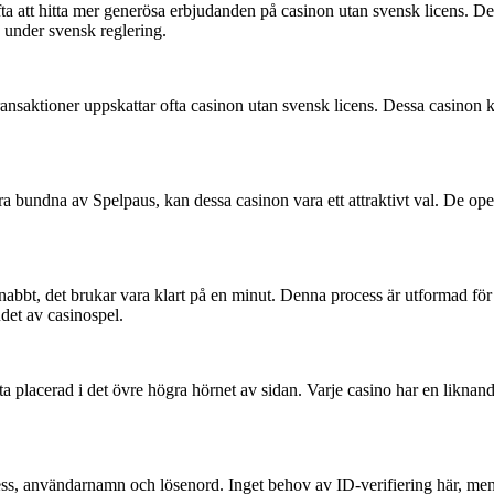
 att hitta mer generösa erbjudanden på casinon utan svensk licens. De
n under svensk reglering.
ransaktioner uppskattar ofta casinon utan svensk licens. Dessa casinon
vara bundna av Spelpaus, kan dessa casinon vara ett attraktivt val. De op
 snabbt, det brukar vara klart på en minut. Denna process är utformad fö
udet av casinospel.
fta placerad i det övre högra hörnet av sidan. Varje casino har en likn
ss, användarnamn och lösenord. Inget behov av ID-verifiering här, men 