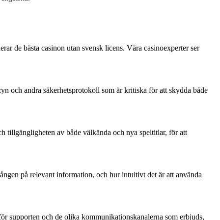
nderar de bästa casinon utan svensk licens. Våra casinoexperter ser
licyn och andra säkerhetsprotokoll som är kritiska för att skydda både
ch tillgängligheten av både välkända och nya speltitlar, för att
ången på relevant information, och hur intuitivt det är att använda
na för supporten och de olika kommunikationskanalerna som erbjuds,