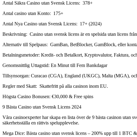
Antal Säkra Casino utan Svensk Licens: 378+
Antal casino utan Konto: 175+
Antal Nya Casino utan Svensk Licens: 17+ (2024)
Beskrivning: Casino utan svensk licens är en spelsida utan licens frå
Alternativ till Spelpaus: GamBan, BetBlocker, GamBlock, eller kont
Betalningsmetoder: Kredit- och Betalkort, Kryptovalutor, Faktura, oc
Genomsnittlig Uttagstid: En Minut till Fem Bankdagar
Tillsynsorgan: Curacao (CGA), England (UKGC), Malta (MGA), oc
Regler med Skatt: Skattefritt på alla casinon inom EU.
Högsta Casino Bonusen: €30,000 & Free spins
9 Bästa Casino utan Svensk Licens 2024
Våra casinoexperter har skapa en lista över de 9 bästa casinon utan s
säkerhetsställa en rättvis spelupplevelse.
Mega Dice: Bästa casino utan svensk licens – 200% upp till 1 BTC 