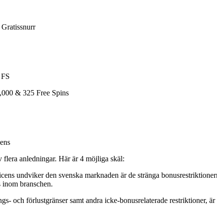
Gratissnurr
0 FS
€6,000 & 325 Free Spins
cens
v flera anledningar. Här är 4 möjliga skäl:
licens undviker den svenska marknaden är de stränga bonusrestriktionern
s inom branschen.
ings- och förlustgränser samt andra icke-bonusrelaterade restriktioner, 