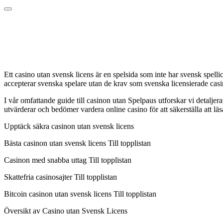
Ett casino utan svensk licens är en spelsida som inte har svensk spelli
accepterar svenska spelare utan de krav som svenska licensierade casi
I vår omfattande guide till casinon utan Spelpaus utforskar vi detaljera
utvärderar och bedömer vardera online casino för att säkerställa att lä
Upptäck säkra casinon utan svensk licens
Bästa casinon utan svensk licens Till topplistan
Casinon med snabba uttag Till topplistan
Skattefria casinosajter Till topplistan
Bitcoin casinon utan svensk licens Till topplistan
Översikt av Casino utan Svensk Licens