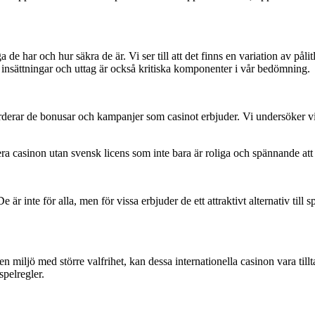
har och hur säkra de är. Vi ser till att det finns en variation av pålitli
 insättningar och uttag är också kritiska komponenter i vår bedömning.
ärderar de bonusar och kampanjer som casinot erbjuder. Vi undersöker vi
asinon utan svensk licens som inte bara är roliga och spännande att s
 är inte för alla, men för vissa erbjuder de ett attraktivt alternativ til
 miljö med större valfrihet, kan dessa internationella casinon vara till
spelregler.