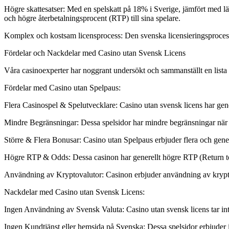
Högre skattesatser: Med en spelskatt på 18% i Sverige, jämfört med läg
och högre återbetalningsprocent (RTP) till sina spelare.
Komplex och kostsam licensprocess: Den svenska licensieringsprocesse
Fördelar och Nackdelar med Casino utan Svensk Licens
Våra casinoexperter har noggrant undersökt och sammanställt en lista
Fördelar med Casino utan Spelpaus:
Flera Casinospel & Spelutvecklare: Casino utan svensk licens har gener
Mindre Begränsningar: Dessa spelsidor har mindre begränsningar när de
Större & Flera Bonusar: Casino utan Spelpaus erbjuder flera och gener
Högre RTP & Odds: Dessa casinon har generellt högre RTP (Return to
Användning av Kryptovalutor: Casinon erbjuder användning av kryptova
Nackdelar med Casino utan Svensk Licens:
Ingen Användning av Svensk Valuta: Casino utan svensk licens tar in
Ingen Kundtjänst eller hemsida på Svenska: Dessa spelsidor erbjuder i