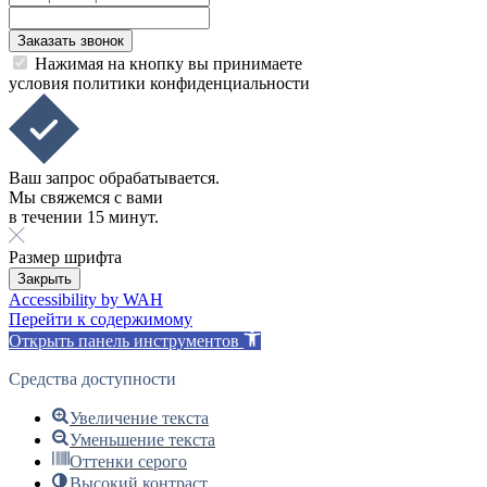
Заказать звонок
Нажимая на кнопку вы принимаете
условия политики конфиденциальности
Ваш запрос обрабатывается.
Мы свяжемся с вами
в течении 15 минут.
Размер шрифта
Закрыть
Accessibility by WAH
Перейти к содержимому
Открыть панель инструментов
Средства доступности
Увеличение текста
Уменьшение текста
Оттенки серого
Высокий контраст