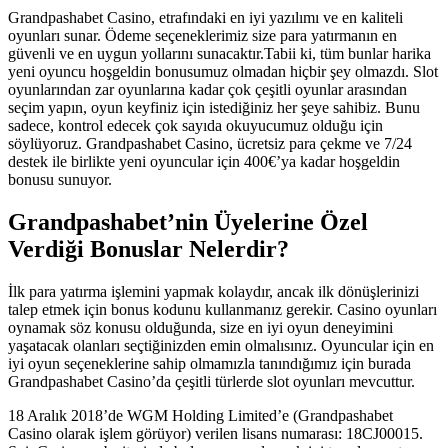
Grandpashabet Casino, etrafındaki en iyi yazılımı ve en kaliteli
oyunları sunar. Ödeme seçeneklerimiz size para yatırmanın en
güvenli ve en uygun yollarını sunacaktır.Tabii ki, tüm bunlar harika
yeni oyuncu hoşgeldin bonusumuz olmadan hiçbir şey olmazdı. Slot
oyunlarından zar oyunlarına kadar çok çeşitli oyunlar arasından
seçim yapın, oyun keyfiniz için istediğiniz her şeye sahibiz. Bunu
sadece, kontrol edecek çok sayıda okuyucumuz olduğu için
söylüyoruz. Grandpashabet Casino, ücretsiz para çekme ve 7/24
destek ile birlikte yeni oyuncular için 400€’ya kadar hoşgeldin
bonusu sunuyor.
Grandpashabet’nin Üyelerine Özel
Verdiği Bonuslar Nelerdir?
İlk para yatırma işlemini yapmak kolaydır, ancak ilk dönüşlerinizi
talep etmek için bonus kodunu kullanmanız gerekir. Casino oyunları
oynamak söz konusu olduğunda, size en iyi oyun deneyimini
yaşatacak olanları seçtiğinizden emin olmalısınız. Oyuncular için en
iyi oyun seçeneklerine sahip olmamızla tanındığımız için burada
Grandpashabet Casino’da çeşitli türlerde slot oyunları mevcuttur.
18 Aralık 2018’de WGM Holding Limited’e (Grandpashabet
Casino olarak işlem görüyor) verilen lisans numarası: 18CJ00015.