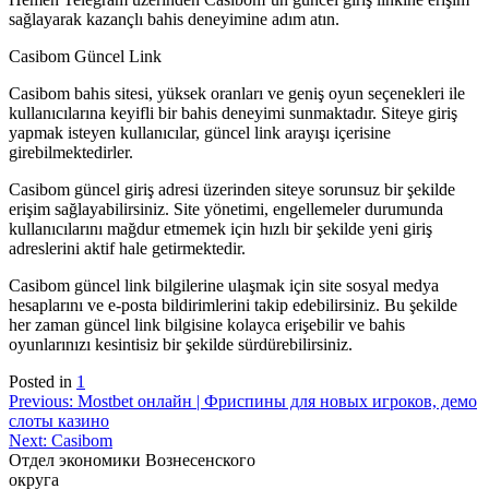
sağlayarak kazançlı bahis deneyimine adım atın.
Casibom Güncel Link
Casibom bahis sitesi, yüksek oranları ve geniş oyun seçenekleri ile
kullanıcılarına keyifli bir bahis deneyimi sunmaktadır. Siteye giriş
yapmak isteyen kullanıcılar, güncel link arayışı içerisine
girebilmektedirler.
Casibom güncel giriş adresi üzerinden siteye sorunsuz bir şekilde
erişim sağlayabilirsiniz. Site yönetimi, engellemeler durumunda
kullanıcılarını mağdur etmemek için hızlı bir şekilde yeni giriş
adreslerini aktif hale getirmektedir.
Casibom güncel link bilgilerine ulaşmak için site sosyal medya
hesaplarını ve e-posta bildirimlerini takip edebilirsiniz. Bu şekilde
her zaman güncel link bilgisine kolayca erişebilir ve bahis
oyunlarınızı kesintisiz bir şekilde sürdürebilirsiniz.
Posted in
1
Навигация
Previous:
Mostbet онлайн | Фриспины для новых игроков, демо
слоты казино
по
Next:
Casibom
записям
Отдел экономики Вознесенского
округа