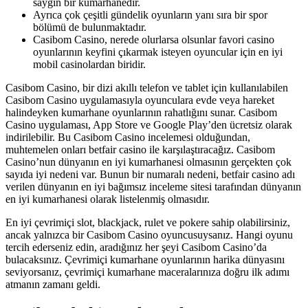
saygın bir kumarhanedir.
Ayrıca çok çeşitli gündelik oyunların yanı sıra bir spor
bölümü de bulunmaktadır.
Casibom Casino, nerede olurlarsa olsunlar favori casino
oyunlarının keyfini çıkarmak isteyen oyuncular için en iyi
mobil casinolardan biridir.
Casibom Casino, bir dizi akıllı telefon ve tablet için kullanılabilen
Casibom Casino uygulamasıyla oyunculara evde veya hareket
halindeyken kumarhane oyunlarının rahatlığını sunar. Casibom
Casino uygulaması, App Store ve Google Play’den ücretsiz olarak
indirilebilir. Bu Casibom Casino incelemesi olduğundan,
muhtemelen onları betfair casino ile karşılaştıracağız. Casibom
Casino’nun dünyanın en iyi kumarhanesi olmasının gerçekten çok
sayıda iyi nedeni var. Bunun bir numaralı nedeni, betfair casino adı
verilen dünyanın en iyi bağımsız inceleme sitesi tarafından dünyanın
en iyi kumarhanesi olarak listelenmiş olmasıdır.
En iyi çevrimiçi slot, blackjack, rulet ve pokere sahip olabilirsiniz,
ancak yalnızca bir Casibom Casino oyuncusuysanız. Hangi oyunu
tercih ederseniz edin, aradığınız her şeyi Casibom Casino’da
bulacaksınız. Çevrimiçi kumarhane oyunlarının harika dünyasını
seviyorsanız, çevrimiçi kumarhane maceralarınıza doğru ilk adımı
atmanın zamanı geldi.