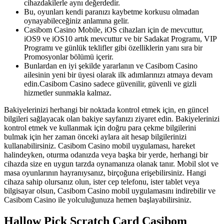
cihazdakilerle aynı değerdedir.
Bu, oyunları kendi paranızı kaybetme korkusu olmadan
oynayabileceğiniz anlamına gelir.
Casibom Casino Mobile, iOS cihazları için de mevcuttur,
iOS9 ve iOS10 artık mevcuttur ve bir Sadakat Programı, VIP
Programı ve günlük teklifler gibi özelliklerin yanı sıra bir
Promosyonlar bölümü içerir.
Bunlardan en iyi şekilde yararlanın ve Casibom Casino
ailesinin yeni bir üyesi olarak ilk adımlarınızı atmaya devam
edin.Casibom Casino sadece güvenilir, güvenli ve gizli
hizmetler sunmakla kalmaz.
Bakiyelerinizi herhangi bir noktada kontrol etmek için, en güncel
bilgileri sağlayacak olan bakiye sayfanızı ziyaret edin. Bakiyelerinizi
kontrol etmek ve kullanmak için doğru para çekme bilgilerini
bulmak için her zaman önceki aylara ait hesap bilgilerinizi
kullanabilirsiniz. Casibom Casino mobil uygulaması, hareket
halindeyken, oturma odanızda veya başka bir yerde, herhangi bir
cihazda size en uygun tarzda oynamanıza olanak tanır. Mobil slot ve
masa oyunlarının hayranıysanız, birçoğuna erişebilirsiniz. Hangi
cihaza sahip olursanız olun, ister cep telefonu, ister tablet veya
bilgisayar olsun, Casibom Casino mobil uygulamasını indirebilir ve
Casibom Casino ile yolculuğunuza hemen başlayabilirsiniz.
Hallow Pick Scratch Card Casibom