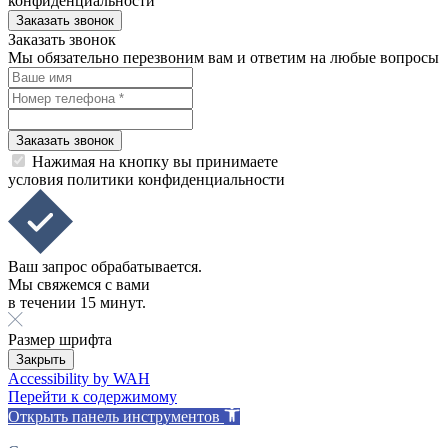
конфиденциальности
Заказать звонок
Заказать звонок
Мы обязательно перезвоним вам и ответим на любые вопросы
Заказать звонок
Нажимая на кнопку вы принимаете
условия политики конфиденциальности
Ваш запрос обрабатывается.
Мы свяжемся с вами
в течении 15 минут.
Размер шрифта
Закрыть
Accessibility by WAH
Перейти к содержимому
Открыть панель инструментов