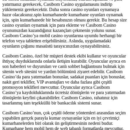
yatırmanız gerekecek, Casibom Casino uygulamasını indirip
yüklemeniz gerekecektir. Daha sonra casino oyunları oynamaya
hazır olacaksınız.spin kumarhanede kumarhane oyunları oynamak
için, spin kumarhanede bir hesabınızın olması gerekir. Bu hesap size
casino oyunları oynamak için para ekleme ve Casibom Casino
oyununuzdan kazandığınız kazançları çekmenin yolunu sunar.
Casibom Casino’ya mobil casino oyunlarına uyumlu herhangi bir
telefon veya tabletten erişebilirsiniz. Aslında, uygulamadaki
oyunların çoğunu masaüstü tarayıcınızdan oynayabilirsiniz.
Casibom Casino, özel bir müşteri destek ekibi kullanır ve oyuncular
ihtiyaç duyduklarında onlarla iletişim kurabilir. Oyuncular ayrıca en
son haberleri ve duyuruları ve canlı sohbet bağlantısını bulmak için
sitenin web sitesini ve yardım bölümünü ziyaret edebilir. Casibom
Casino’da para yatırmadan bonuslar, sadakat puanları için bonuslar,
nakit geri teklifler, VIP avantajları ve daha fazlası gibi çeşitli
promosyon teklifleri mevcuttur. Oyuncular ayrıca Casibom
Casino’ya kaydolduklarında ücretsiz dönüşlerin ve para yatırmadan
dönüşlerin keyfini çıkarabilirler. Casibom Casino, rahatınız için
tasarlanmış tam teşekküllü bir bankacılık sistemi sunar.
Casibom Casino’nun, çok çeşitli ödeme yöntemleri arasından seçim
yapabilen gerçek parayla kumar oynayanlar için en iyi çevrimiçi
kumarhanelerden biri olarak ün geliştirmesinin nedeni budur.
Kumarhane hem mobil hem de web tabanlı formatlarda mevcuttur,