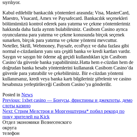
sıyrılıyor.
Kabul edilebilir bankacılık yöntemleri arasında; Visa, MasterCard,
Maestro, Visacard, Amex ve Paysafecard. Bankacılık seçenekleri
bölümümüzü kontrol ederek para yatırma ve çekme yöntemlerimiz
hakkında daha fazla ayrıntı bulabilirsiniz. Casibom Casino ayrıca
oyuncularına para yatırma ve çekme konusunda birçok seçenek
sunarken, birçok para yatırma ve çekme yöntemi mevcuttur.
Neteller, Skrill, Webmoney, Paysafe, ecoPayz ve daha fazlası gibi
normal e-cüzdanların yanı sıra çeşitli banka ve kredi kartları vardır.
Saygın ve saygın bir ödeme ağ geçidi kullandıkları için Casibom
Casino’da güvenle banka yapabilirsiniz.Hatta hem e-cüzdan hem de
doğrudan banka hesabı yöntemlerini kullanarak Casibom Casino’da
güvenle para yatırabilir ve çekebilirsiniz. Bir e-cüzdan yöntemi
kullanırsanız, kredi veya banka kartı bilgileriniz şifrelenir ve casino
hesabınıza yerleştirileceği Casibom Casino’ya gönderilir.
Posted in
News
Навигация
Previous:
1xbet casino — Бонусы, фриспины и джекпоты, демо
слоты казино
по
Next:
Стрим Мелстроя и Моргенштерна* побил рекорд по
записям
пику зрителей на Kick
Отдел экономики Вознесенского
округа
телефон