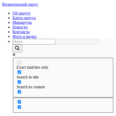
Вознесенский округ
Об округе
Карта округа
Маршруты
Новости
Контакты
Фото и видео
Exact matches only
Search in title
Search in content