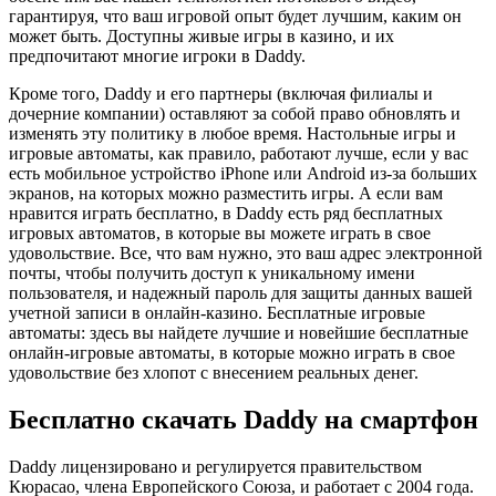
гарантируя, что ваш игровой опыт будет лучшим, каким он
может быть. Доступны живые игры в казино, и их
предпочитают многие игроки в Daddy.
Кроме того, Daddy и его партнеры (включая филиалы и
дочерние компании) оставляют за собой право обновлять и
изменять эту политику в любое время. Настольные игры и
игровые автоматы, как правило, работают лучше, если у вас
есть мобильное устройство iPhone или Android из-за больших
экранов, на которых можно разместить игры. А если вам
нравится играть бесплатно, в Daddy есть ряд бесплатных
игровых автоматов, в которые вы можете играть в свое
удовольствие. Все, что вам нужно, это ваш адрес электронной
почты, чтобы получить доступ к уникальному имени
пользователя, и надежный пароль для защиты данных вашей
учетной записи в онлайн-казино. Бесплатные игровые
автоматы: здесь вы найдете лучшие и новейшие бесплатные
онлайн-игровые автоматы, в которые можно играть в свое
удовольствие без хлопот с внесением реальных денег.
Бесплатно скачать Daddy на смартфон
Daddy лицензировано и регулируется правительством
Кюрасао, члена Европейского Союза, и работает с 2004 года.