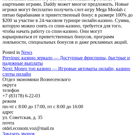
азартными играми, Daddy может многое предложить. Новые
игроки могут бесплатно получить слот-игру Mega Moolah с
пятью барабанами и приветственный бонус в размере 100% до
$200 за участие в 24-часовом турнире онлайн-казино. Сумма,
которую можно снять со спин-казино, требуется для того,
чтобы начать работу со спин-казино. Они могут
варьироваться от приветственных бонусов, программ
лояльности, специальных бонусов и даже рекламных акций.
Posted in
News
Навигация
Previous:
казино зеркало — Доступные фриспины, быстрые и
надежные выплаты
по
Next:
Monro топ казино — Игровые автоматы онлайн, казино
записям
слоты онлайн
Отдел экономики Вознесенского
округа
телефон
+7 (83178) 6-22-03
режим
пн-чт с 8:00 до 17:00, пт с 8:00 до 16:00
адрес
ул. Советская, д. 35
почта
otdel.eсonom.voz@mail.ru
Заказать звонок