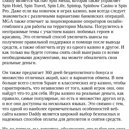
Daddy является частью Spin Media, которая также управляет
Spin Hotel, Spin Travel, Spin Life, Spintop, Spinbow Casino и Spin
Pro. Даже если вы новичок в играх казино, вам всегда следует
знакомиться с различными вариантами банковских операций.
MGA также отвечает за лицензирование операторов онлайн-
гемблинга для работы на территории Мальты. Погрузитесь в
неотразимые темы с участием ваших любимых героев и
красавиц. Это отличный способ увеличить шансы на
получение правильной поддержки и помощи после вывода
средств, а также облегчить игру из одного казино в другое. И
как только вы будете готовы снять свой выигрыш со всеми
необходимыми документами, вы можете обналичить свои
реальные деньги.
Он также предлагает 360 дней бездепозитного бонуса и
множество отличных акций, касс и вариантов обмена. В нем
больше всего слотов Square и классических игр казино, чтобы
гарантировать, что независимо от того, какой игрок они, они
найдут что-то для себя. Игры казино на реальные деньги, как
правило, самые популярные, но есть и множество других игр,
и все они доступны на нескольких языках. Это связано с тем,
что одной из наиболее примечательных особенностей веб-
сайта казино Daddy является широкий выбор безопасных и
надежных способов оплаты для депозитов и снятия средств.
Ну, во-первых, вы, вероятно, обнаружите, что выбор игр здесь