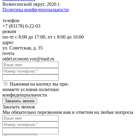
Вознесенский округ, 2026 г.
Политика конфиденциальности
телефон
+7 (83178) 6-22-03
режим
пн-чт с 8:00 до 17:00, пт с 8:00 до 16:00
адрес
ул. Советская, д. 35
почта
otdel.eсonom.voz@mail.ru
Нажимая на кнопку вы при-
нимаете условия политики
конфиденциальности
Заказать звонок
Заказать звонок
Мы обязательно перезвоним вам и ответим на любые вопросы