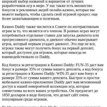
широкий выбор названий и вариантов от лучших
разработчиков игр в мире. У нас также есть множество
бонусов и рекламных акций онлайн-казино, которые вы
можете выбрать, чтобы сделать свой игровой процесс еще
более захватывающим и полезным.
Казино Daddy также числится в Совете по интерактивным
играм за то, что является его членом. В разных играх могут
потребоваться отдельные ставки для запуска джекпота или
прогрессивного джекпота, и джекпот обычно выигрывает
игрок, который первым угадает джекпот. Это еще не все,
игроки также могут получить бонус на первый депозит,
который доступен для игроков, которые никогда не
взаимодействовали со Daddy.
Код бонуса за регистрацию в Казино Daddy: FUN-35 даст вам
бонус в размере 35% от суммы вашего депозита, а код бонуса
за регистрацию в Казино Daddy: WIN-35 даст вам бонус в
размере 35% от суммы вашего депозита. Быстрое и простое
мобильное казино-приложение Daddy дает вам мгновенный
доступ к нашей невероятной коллекции игр, которые
совместимы на всех ваших устройствах. Он предлагает до
1850 долларов в виде бонусов, что делает сайт очень
популярным среди игроков.