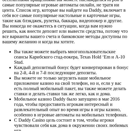
самые популярные игровые автоматы онлайн, не тратя ни
цента. Список игр, которые вы найдете на Daddy, включает в
себя все самые популярные настольные и карточные игры,
такие как блэкджек, рулетка, баккара, видеопокер и другие.
Вы никогда не окажетесь в ситуации, когда вам нужно
решить, как внести депозит или вывести средства, потому что
все варианты вашего счета и банковские методы доступны по
вашему желанию и когда вы хотите.
Вы также можете выбрать многопользовательские
сеансы Карибского стад-покера, Texas Hold ‘Em и A-10
Stud.
Каждый депозитный бонус будет конвертирован в бонус
на 2-й, 4-й и 7-й последующие депозиты.
Вы можете не только загрузить наше мобильное
приложение казино на свой телефон, но и, если у вас
есть полный мобильный пакет, вы также можете делать
ставки и делать ставки так же легко, как и дома.
Мобильное казино Daddy было запущено в мае 2016
года, чтобы предоставить игрокам интересный и
развлекательный опыт во время игры в игры казино,
особенно в игровые автоматы на мобильных телефонах.
С Daddy Casino цель состоит в том, чтобы игроки
чувствовали себя как дома в окружении своих любимых
игр.