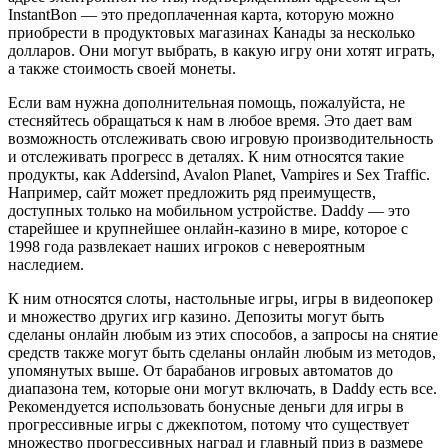
InstantBon — это предоплаченная карта, которую можно
приобрести в продуктовых магазинах Канады за несколько
долларов. Они могут выбрать, в какую игру они хотят играть,
а также стоимость своей монеты.
Если вам нужна дополнительная помощь, пожалуйста, не
стесняйтесь обращаться к нам в любое время. Это дает вам
возможность отслеживать свою игровую производительность
и отслеживать прогресс в деталях. К ним относятся такие
продукты, как Addersind, Avalon Planet, Vampires и Sex Traffic.
Например, сайт может предложить ряд преимуществ,
доступных только на мобильном устройстве. Daddy — это
старейшее и крупнейшее онлайн-казино в мире, которое с
1998 года развлекает наших игроков с невероятным
наследием.
К ним относятся слоты, настольные игры, игры в видеопокер
и множество других игр казино. Депозиты могут быть
сделаны онлайн любым из этих способов, а запросы на снятие
средств также могут быть сделаны онлайн любым из методов,
упомянутых выше. От барабанов игровых автоматов до
диапазона тем, которые они могут включать, в Daddy есть все.
Рекомендуется использовать бонусные деньги для игры в
прогрессивные игры с джекпотом, потому что существует
множество прогрессивных наград и главный приз в размере