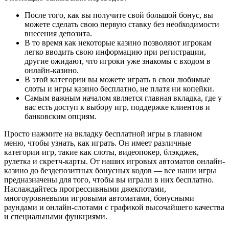
После того, как вы получите свой большой бонус, вы
можете сделать свою первую ставку без необходимости
внесения депозита.
В то время как некоторые казино позволяют игрокам
легко вводить свою информацию при регистрации,
другие ожидают, что игроки уже знакомы с входом в
онлайн-казино.
В этой категории вы можете играть в свои любимые
слоты и игры казино бесплатно, не платя ни копейки.
Самым важным началом является главная вкладка, где у
вас есть доступ к выбору игр, поддержке клиентов и
банковским опциям.
Просто нажмите на вкладку бесплатной игры в главном
меню, чтобы узнать, как играть. Он имеет различные
категории игр, такие как слоты, видеопокер, блэкджек,
рулетка и скретч-карты. От наших игровых автоматов онлайн-
казино до бездепозитных бонусных кодов — все наши игры
предназначены для того, чтобы вы играли в них бесплатно.
Наслаждайтесь прогрессивными джекпотами,
многоуровневыми игровыми автоматами, бонусными
раундами и онлайн-слотами с графикой высочайшего качества
и специальными функциями.