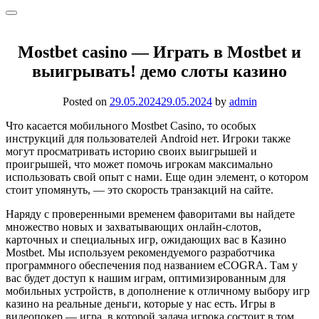
Mostbet casino — Играть в Mostbet и
выигрывать! демо слоты казино
Posted on
29.05.2024
29.05.2024
by
admin
Что касается мобильного Mostbet Casino, то особых
инструкций для пользователей Android нет. Игроки также
могут просматривать историю своих выигрышей и
проигрышей, что может помочь игрокам максимально
использовать свой опыт с нами. Еще один элемент, о котором
стоит упомянуть, — это скорость транзакций на сайте.
Наряду с проверенными временем фаворитами вы найдете
множество новых и захватывающих онлайн-слотов,
карточных и специальных игр, ожидающих вас в Казино
Mostbet. Мы используем рекомендуемого разработчика
программного обеспечения под названием eCOGRA. Там у
вас будет доступ к нашим играм, оптимизированным для
мобильных устройств, в дополнение к отличному выбору игр
казино на реальные деньги, которые у нас есть. Игры в
видеопокер — игра, в которой задача игрока состоит в том,