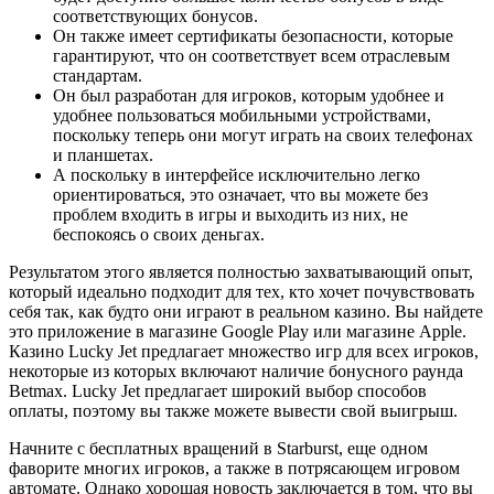
соответствующих бонусов.
Он также имеет сертификаты безопасности, которые
гарантируют, что он соответствует всем отраслевым
стандартам.
Он был разработан для игроков, которым удобнее и
удобнее пользоваться мобильными устройствами,
поскольку теперь они могут играть на своих телефонах
и планшетах.
А поскольку в интерфейсе исключительно легко
ориентироваться, это означает, что вы можете без
проблем входить в игры и выходить из них, не
беспокоясь о своих деньгах.
Результатом этого является полностью захватывающий опыт,
который идеально подходит для тех, кто хочет почувствовать
себя так, как будто они играют в реальном казино. Вы найдете
это приложение в магазине Google Play или магазине Apple.
Казино Lucky Jet предлагает множество игр для всех игроков,
некоторые из которых включают наличие бонусного раунда
Betmax. Lucky Jet предлагает широкий выбор способов
оплаты, поэтому вы также можете вывести свой выигрыш.
Начните с бесплатных вращений в Starburst, еще одном
фаворите многих игроков, а также в потрясающем игровом
автомате. Однако хорошая новость заключается в том, что вы