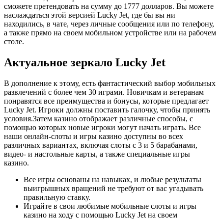
сможете претендовать на сумму до 1777 долларов. Вы можете
наслаждаться этой версией Lucky Jet, где бы вы ни
находились, в чате, через личные сообщения или по телефону,
а также прямо на своем мобильном устройстве или на рабочем
столе.
Актуальное зеpкало Lucky Jet
В дополнение к этому, есть фантастический выбор мобильных
развлечений с более чем 30 играми. Новичкам и ветеранам
понравятся все преимущества и бонусы, которые предлагает
Lucky Jet. Игроки должны поставить галочку, чтобы принять
условия.Затем казино отображает различные способы, с
помощью которых новые игроки могут начать играть. Все
наши онлайн-слоты и игры казино доступны во всех
различных вариантах, включая слоты с 3 и 5 барабанами,
видео- и настольные карты, а также специальные игры
казино.
Все игры основаны на навыках, и любые результаты
выигрышных вращений не требуют от вас угадывать
правильную ставку.
Играйте в свои любимые мобильные слоты и игры
казино на ходу с помощью Lucky Jet на своем