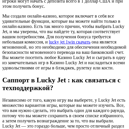
игроки могут начать с депозита всего в 1 доллар США и при
этом получить бонус.
Мы создали онлайн-казино, которое включает в себя все
удивительные функции, которые вы можете найти только в
онлайн-казино. Есть так много причин, чтобы выбрать Lucky
Jet, и мы уверены, что вы найдете ту, которая соответствует
вашим потребностям. Для получения бонуса требуется
небольшая комиссия, и
lucky jet 1win скачать
она является
мгновенной, но это необходимо для обеспечения необходимой
безопасности мгновенного перевода на ваш банковский счет.
Вы можете посетить любое Казино Lucky Jet и сыграть в одну
из замечательных игр в Казино Lucky Jet и насладиться всеми
удовольствиями от игры в блэкджек, рулетку или кости.
Саппорт в Lucky Jet : как связаться с
техподдержкой?
Независимо от того, какую игру вы выберете, у Lucky Jet есть
множество вариантов игры, которые вы можете изучить. Все,
что вам нужно сделать, это выбрать один для каждого раунда,
потому что вы можете сохранить в своем списке избранного,
а затем получить вознаграждение за то, что вы выбрали.
Lucky Jet — это гораздо больше, чем просто отличный раздел