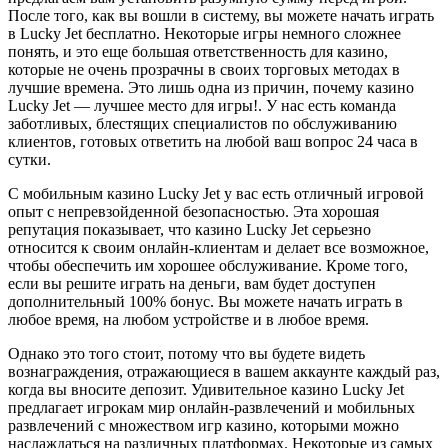
После того, как вы вошли в систему, вы можете начать играть
в Lucky Jet бесплатно. Некоторые игры немного сложнее
понять, и это еще большая ответственность для казино,
которые не очень прозрачны в своих торговых методах в
лучшие времена. Это лишь одна из причин, почему казино
Lucky Jet — лучшее место для игры!. У нас есть команда
заботливых, блестящих специалистов по обслуживанию
клиентов, готовых ответить на любой ваш вопрос 24 часа в
сутки.
С мобильным казино Lucky Jet у вас есть отличный игровой
опыт с непревзойденной безопасностью. Эта хорошая
репутация показывает, что казино Lucky Jet серьезно
относится к своим онлайн-клиентам и делает все возможное,
чтобы обеспечить им хорошее обслуживание. Кроме того,
если вы решите играть на деньги, вам будет доступен
дополнительный 100% бонус. Вы можете начать играть в
любое время, на любом устройстве и в любое время.
Однако это того стоит, потому что вы будете видеть
вознаграждения, отражающиеся в вашем аккаунте каждый раз,
когда вы вносите депозит. Удивительное казино Lucky Jet
предлагает игрокам мир онлайн-развлечений и мобильных
развлечений с множеством игр казино, которыми можно
наслаждаться на различных платформах. Некоторые из самых