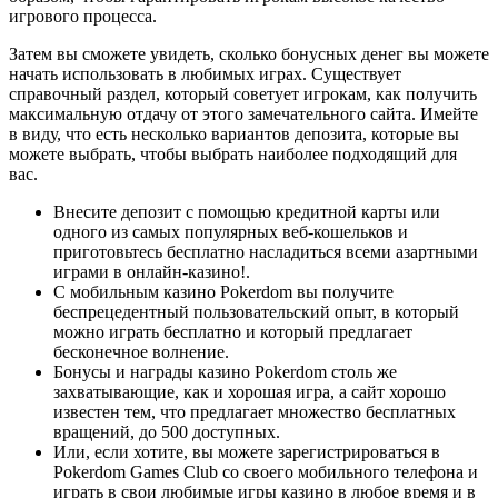
игрового процесса.
Затем вы сможете увидеть, сколько бонусных денег вы можете
начать использовать в любимых играх. Существует
справочный раздел, который советует игрокам, как получить
максимальную отдачу от этого замечательного сайта. Имейте
в виду, что есть несколько вариантов депозита, которые вы
можете выбрать, чтобы выбрать наиболее подходящий для
вас.
Внесите депозит с помощью кредитной карты или
одного из самых популярных веб-кошельков и
приготовьтесь бесплатно насладиться всеми азартными
играми в онлайн-казино!.
С мобильным казино Pokerdom вы получите
беспрецедентный пользовательский опыт, в который
можно играть бесплатно и который предлагает
бесконечное волнение.
Бонусы и награды казино Pokerdom столь же
захватывающие, как и хорошая игра, а сайт хорошо
известен тем, что предлагает множество бесплатных
вращений, до 500 доступных.
Или, если хотите, вы можете зарегистрироваться в
Pokerdom Games Club со своего мобильного телефона и
играть в свои любимые игры казино в любое время и в