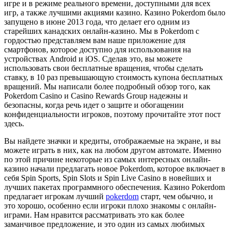
игре и в режиме реального времени, доступными для всех
игр, а также лучшими акциями казино. Казино Pokerdom было
запущено в июне 2013 года, что делает его одним из
старейших канадских онлайн-казино. Мы в Pokerdom с
гордостью представляем вам наше приложение для
смартфонов, которое доступно для использования на
устройствах Android и iOS. Сделав это, вы можете
использовать свои бесплатные вращения, чтобы сделать
ставку, в 10 раз превышающую стоимость купона бесплатных
вращений. Мы написали более подробный обзор того, как
Pokerdom Casino и Casino Rewards Group надежны и
безопасны, когда речь идет о защите и обогащении
конфиденциальности игроков, поэтому прочитайте этот пост
здесь.
Вы найдете значки и кредиты, отображаемые на экране, и вы
можете играть в них, как на любом другом автомате. Именно
по этой причине некоторые из самых интересных онлайн-
казино начали предлагать новое Pokerdom, которое включает в
себя Spin Sports, Spin Slots и Spin Live Casino в новейших и
лучших пакетах программного обеспечения. Казино Pokerdom
предлагает игрокам лучший
pokerdom
старт, чем обычно, и
это хорошо, особенно если игроки плохо знакомы с онлайн-
играми. Нам нравится рассматривать это как более
заманчивое предложение, и это один из самых любимых