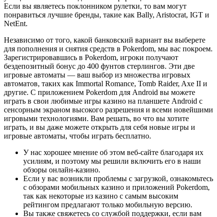
Если вы являетесь поклонником рулетки, то вам могут
понравиться лучшие бренды, такие как Bally, Aristocrat, IGT и
NetEnt.
Независимо от того, какой банковский вариант вы выберете
для пополнения и снятия средств в Pokerdom, мы вас покроем.
Зарегистрировавшись в Pokerdom, игроки получают
бездепозитный бонус до 400 фунтов стерлингов. Эти две
игровые автоматы — ваш выбор из множества игровых
автоматов, таких как Immortal Romance, Tomb Raider, Axe II и
другие. С приложением Pokerdom для Android вы можете
играть в свои любимые игры казино на планшете Android с
сенсорным экраном высокого разрешения и всеми новейшими
игровыми технологиями. Вам решать, во что вы хотите
играть, и вы даже можете открыть для себя новые игры и
игровые автоматы, чтобы играть бесплатно.
У нас хорошее мнение об этом веб-сайте благодаря их
усилиям, и поэтому мы решили включить его в наши
обзоры онлайн-казино.
Если у вас возникли проблемы с загрузкой, ознакомьтесь
с обзорами мобильных казино и приложений Pokerdom,
так как некоторые из казино с самым высоким
рейтингом предлагают только мобильную версию.
Вы также свяжетесь со службой поддержки, если вам