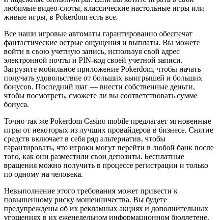
любимые видео-слоты, классические настольные игры или
живые игры, в Pokerdom есть все.
Все наши игровые автоматы гарантированно обеспечат
фантастические острые ощущения и выплаты. Вы можете
войти в свою учетную запись, используя свой адрес
электронной почты и PIN-код своей учетной записи.
Загрузите мобильное приложение Pokerdom, чтобы начать
получать удовольствие от больших выигрышей и больших
бонусов. Последний шаг — внести собственные деньги,
чтобы посмотреть, сможете ли вы соответствовать сумме
бонуса.
Точно так же Pokerdom Casino mobile предлагает мгновенные
игры от некоторых из лучших провайдеров в бизнесе. Снятие
средств включает в себя ряд альтернатив, чтобы
гарантировать, что игроки могут перейти в любой банк после
того, как они разместили свои депозиты. Бесплатные
вращения можно получить в процессе регистрации и только
по одному на человека.
Невыполнение этого требования может привести к
повышенному риску мошенничества. Вы будете
предупреждены об их рекламных акциях и дополнительных
угощениях в их еженедельном информационном бюллетене.