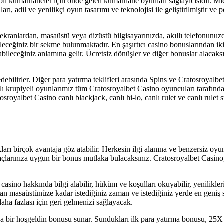
l kumarhaneler için önde gelen kumarhane oyunları sağlayıcısıdır. M
rı, adil ve yenilikçi oyun tasarımı ve teknolojisi ile geliştirilmişti
ı ekranlardan, masaüstü veya dizüstü bilgisayarınızda, akıllı telefonunu
leceğiniz bir sekme bulunmaktadır. En şaşırtıcı casino bonuslarından ikis
eceğiniz anlamına gelir. Ücretsiz dönüşler ve diğer bonuslar alacaksınız
ilirler. Diğer para yatırma teklifleri arasında Spins ve Cratosroyalbet
 krupiyeli oyunlarımız tüm Cratosroyalbet Casino oyuncuları tarafından k
tosroyalbet Casino canlı blackjack, canlı hi-lo, canlı rulet ve canlı rule
arı birçok avantaja göz atabilir. Herkesin ilgi alanına ve benzersiz oyu
yaçlarınıza uygun bir bonus mutlaka bulacaksınız. Cratosroyalbet Casino
casino hakkında bilgi alabilir, hüküm ve koşulları okuyabilir, yenilikle
an masaüstünüze kadar istediğiniz zaman ve istediğiniz yerde en geniş sl
a fazlası için geri gelmenizi sağlayacak.
 bir hoşgeldin bonusu sunar. Sundukları ilk para yatırma bonusu, 25X 