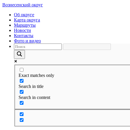
Вознесенский округ
Об округе
Карта округа
Маршруты
Новости
Контакты
Фото и видео
Exact matches only
Search in title
Search in content