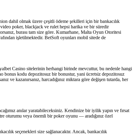
on dahil olmak üzere çeşitli ödeme şekilleri için bir bankacılık
video poker, blackjack ve rulet hepsi harika ve bir süredir
yorsanız, burası tam size göre. Kumarhane, Malta Oyun Otoritesi
afından işletilmektedir. BetSoft oyunları mobil sitede de
yalbet Casino sitelerinin herhangi birinde mevcuttur, bu nedenle hangi
sino bonus kodu depozitosuz bir bonustur, yani ücretsiz depozitosuz
nız ve kazanırsanız, harcadığınız miktara göre değişen tutarda, her
acağımız anılar yaratabileceksiniz. Kendinize bir iyilik yapın ve fırsat
ortre oturumu veya önemli bir poker oyunu — aradığınız özel
acılık seçenekleri size sağlanacaktır. Ancak, bankacılık