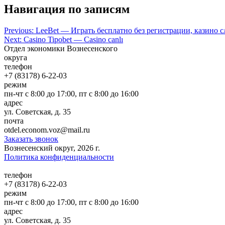
Навигация по записям
Previous:
LeeBet — Играть бесплатно без регистрации, казино 
Next:
Casino Tipobet — Casino canlı
Отдел экономики Вознесенского
округа
телефон
+7 (83178) 6-22-03
режим
пн-чт с 8:00 до 17:00, пт с 8:00 до 16:00
адрес
ул. Советская, д. 35
почта
otdel.eсonom.voz@mail.ru
Заказать звонок
Вознесенский округ, 2026 г.
Политика конфиденциальности
телефон
+7 (83178) 6-22-03
режим
пн-чт с 8:00 до 17:00, пт с 8:00 до 16:00
адрес
ул. Советская, д. 35