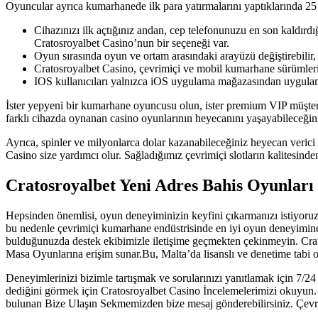
Oyuncular ayrıca kumarhanede ilk para yatırmalarını yaptıklarında 25
Cihazınızı ilk açtığınız andan, cep telefonunuzu en son kaldır
Cratosroyalbet Casino’nun bir seçeneği var.
Oyun sırasında oyun ve ortam arasındaki arayüzü değiştirebilir, 
Cratosroyalbet Casino, çevrimiçi ve mobil kumarhane sürümleriy
IOS kullanıcıları yalnızca iOS uygulama mağazasından uygulama
İster yepyeni bir kumarhane oyuncusu olun, ister premium VIP müşterisi
farklı cihazda oynanan casino oyunlarının heyecanını yaşayabileceğini
Ayrıca, spinler ve milyonlarca dolar kazanabileceğiniz heyecan verici
Casino size yardımcı olur. Sağladığımız çevrimiçi slotların kalitesind
Cratosroyalbet Yeni Adres Bahis Oyunları
Hepsinden önemlisi, oyun deneyiminizin keyfini çıkarmanızı istiyoruz
bu nedenle çevrimiçi kumarhane endüstrisinde en iyi oyun deneyimine 
bulduğunuzda destek ekibimizle iletişime geçmekten çekinmeyin. Crat
Masa Oyunlarına erişim sunar.Bu, Malta’da lisanslı ve denetime tabi o
Deneyimlerinizi bizimle tartışmak ve sorularınızı yanıtlamak için 7/24
dediğini görmek için Cratosroyalbet Casino İncelemelerimizi okuyun. B
bulunan Bize Ulaşın Sekmemizden bize mesaj gönderebilirsiniz. Çevr