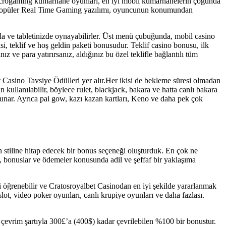
icrogaming kumarhane oyunları, en iyi mobil kumarhanelerin çoğunda
r ve popüler Real Time Gaming yazılımı, oyuncunun konumundan
zda ve tabletinizde oynayabilirler. Üst menü çubuğunda, mobil casino
i, teklif ve hoş geldin paketi bonusudur. Teklif casino bonusu, ilk
 ve para yatırırsanız, aldığınız bu özel teklifle bağlantılı tüm
 Casino Tavsiye Ödülleri yer alır.Her ikisi de bekleme süresi olmadan
ullanılabilir, böylece rulet, blackjack, bakara ve hatta canlı bakara
t sunar. Ayrıca pai gow, kazı kazan kartları, Keno ve daha pek çok
n stiline hitap edecek bir bonus seçeneği oluşturduk. En çok ne
, bonuslar ve ödemeler konusunda adil ve şeffaf bir yaklaşıma
ri öğrenebilir ve Cratosroyalbet Casinodan en iyi şekilde yararlanmak
ot, video poker oyunları, canlı krupiye oyunları ve daha fazlası.
çevrim şartıyla 300£’a (400$) kadar çevrilebilen %100 bir bonustur.