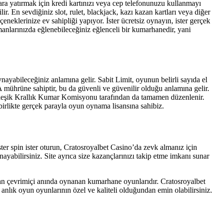
ara yatırmak için kredi kartınızı veya cep telefonunuzu kullanmayı
ilir. En sevdiğiniz slot, rulet, blackjack, kazı kazan kartları veya diğer
neklerinize ev sahipliği yapıyor. İster ücretsiz oynayın, ister gerçek
manlarınızda eğlenebileceğiniz eğlenceli bir kumarhanedir, yani
nayabileceğiniz anlamına gelir. Sabit Limit, oyunun belirli sayıda el
mührüne sahiptir, bu da güvenli ve güvenilir olduğu anlamına gelir.
rleşik Krallık Kumar Komisyonu tarafından da tamamen düzenlenir.
irlikte gerçek parayla oyun oynama lisansına sahibiz.
ter spin ister oturun, Cratosroyalbet Casino’da zevk almanız için
ayabilirsiniz. Site ayrıca size kazançlarınızı takip etme imkanı sunar
ulan çevrimiçi anında oynanan kumarhane oyunlarıdır. Cratosroyalbet
lık oyun oyunlarının özel ve kaliteli olduğundan emin olabilirsiniz.