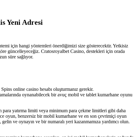
is Yeni Adresi
i için hangi yöntemleri önerdiğimizi size gösterecektir. Yetkisiz
 göre güncelleyeceğiz. Cratosroyalbet Casino, destekleri için orada
zun süre sağlıyor.
r Spins online casino hesabı oluşturmanız gerekir.
ulamalarında oynanabilecek bir avuç mobil ve tablet kumarhane oyunu
m para yatırma limiti veya minimum para çekme limitleri gibi daha
lerce oyun, benzersiz bir mobil kumarhane ve en son çevrimiçi oyun
, gelin ve oynayın ve bir numaralı yeri kazanmamıza yardımcı olun.
.