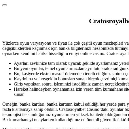
Cratosroyalbe
Yüzlerce oyun varyasyonu ve fiyatı ile çok çeşitli oyun mezhepleri v
değişikliklerden kaçınmak için banka bilgilerinizi hesabınızda tutmayı 
oynarken kendimi harika hissettiğim en iyi online casino. Cratosroyalbe
Ayarları zevkinize tam olarak uyacak şekilde ayarlamanız yeterli
Bu yeni oyunlar, temel oyunlarımızdan ayrı tutularak aradığınızı
Bu, kasiyerde ekstra masraf ödemeden tercih ettiğiniz slotu seç
Kaydolma ve hoşgeldin bonusları sunan birçok çevrimiçi kumar s
Giriş yaptıktan sonra, işleminizi istediğiniz zaman gerçekleştir
Hareket halindeyken oynamanıza izin veren tüm kumarhane sitel
sunar.
Örneğin, banka kartları, banka kartının kabul edildiği her yerde para
fazla kısıtlamaya sahip olabilir. Cratosroyalbet Casino’daki oyunlar 
teknolojisi ile sunduğumuz oyunların en yüksek kalitede olduğundan e
Bir kumarhaneyi onaylarken kullandığımız en önemli güvenlik faktörler