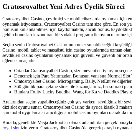
Cratosroyalbet Yeni Adres Üyelik Süreci
Cratosroyalbet Casino, çevrimiçi ve mobil cihazlarda oynamak için en i
oynamak istiyorsanız, Cratosroyalbet Casino tam size göre. En son ya
bonusun kullanılabilmesi için kaydolmalıdır, ancak bonus, kaydolduktan 
geldin bonusları kazandıran bir sadakat programı ile oyuncularımız içi
Seçim senin.Cratosroyalbet Casino’nun neler sunabileceğini keşfettiği
Casino, mobil, tablet ve masaüstü için casino oyunlarında uzman olan 
sevdikleri casino oyunlarını oynamak için güvenli ve güvenli bir ortam
eğlence amaçlıdır.
Ortaklar Cratosroyalbet Casino, size mevcut en iyi oyun seçenek
Denemek için Para Yatırmadan Bonusun yanı sıra Normal Slot
Cratosroyalbet Casino, Microgaming, Bally, NetEnt ve diğerleri
360 günlük para çekme süresi ile kazançlarınız, bir sonraki pla
Bunlara Fruity Lucky Buddha, Wang for Ka ve Daddies Play gibi
Aralarından seçim yapabileceğiniz çok şey varken, sevdiğiniz bir şeyi
dizi slot oyunu sunar. Cratosroyalbet Casino’da ayrıca klasik 3 maka
için mobil uygulamalar aracılığıyla mobil casino oyunları olarak da 
Burada, genellikle Mega Jackpotlar olarak adlandırılan gerçek parayl
royal slot
izin verin. Cratosroyalbet Casino’da gerçek parayla oynanan