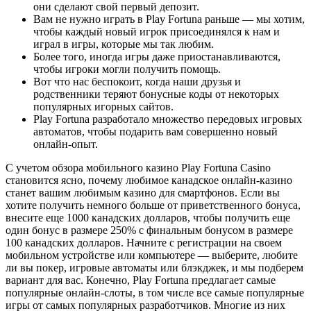
они сделают свой первый депозит.
Вам не нужно играть в Play Fortuna раньше — мы хотим,
чтобы каждый новый игрок присоединялся к нам и
играл в игры, которые мы так любим.
Более того, иногда игры даже приостанавливаются,
чтобы игроки могли получить помощь.
Вот что нас беспокоит, когда наши друзья и
родственники теряют бонусные коды от некоторых
популярных игорных сайтов.
Play Fortuna разработало множество передовых игровых
автоматов, чтобы подарить вам совершенно новый
онлайн-опыт.
С учетом обзора мобильного казино Play Fortuna Casino
становится ясно, почему любимое канадское онлайн-казино
станет вашим любимым казино для смартфонов. Если вы
хотите получить немного больше от приветственного бонуса,
внесите еще 1000 канадских долларов, чтобы получить еще
один бонус в размере 250% с финальным бонусом в размере
100 канадских долларов. Начните с регистрации на своем
мобильном устройстве или компьютере — выберите, любите
ли вы покер, игровые автоматы или блэкджек, и мы подберем
вариант для вас. Конечно, Play Fortuna предлагает самые
популярные онлайн-слоты, в том числе все самые популярные
игры от самых популярных разработчиков. Многие из них