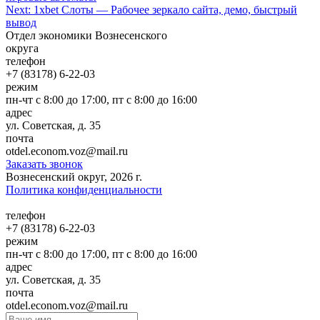
Next:
1xbet Слоты — Рабочее зеркало сайта, демо, быстрый
вывод
Отдел экономики Вознесенского
округа
телефон
+7 (83178) 6-22-03
режим
пн-чт с 8:00 до 17:00, пт с 8:00 до 16:00
адрес
ул. Советская, д. 35
почта
otdel.eсonom.voz@mail.ru
Заказать звонок
Вознесенский округ, 2026 г.
Политика конфиденциальности
телефон
+7 (83178) 6-22-03
режим
пн-чт с 8:00 до 17:00, пт с 8:00 до 16:00
адрес
ул. Советская, д. 35
почта
otdel.eсonom.voz@mail.ru