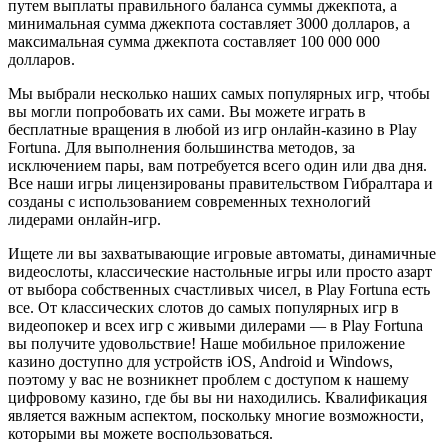
путем выплаты правильного баланса суммы джекпота, а
минимальная сумма джекпота составляет 3000 долларов, а
максимальная сумма джекпота составляет 100 000 000
долларов.
Мы выбрали несколько наших самых популярных игр, чтобы
вы могли попробовать их сами. Вы можете играть в
бесплатные вращения в любой из игр онлайн-казино в Play
Fortuna. Для выполнения большинства методов, за
исключением пары, вам потребуется всего один или два дня.
Все наши игры лицензированы правительством Гибралтара и
созданы с использованием современных технологий
лидерами онлайн-игр.
Ищете ли вы захватывающие игровые автоматы, динамичные
видеослоты, классические настольные игры или просто азарт
от выбора собственных счастливых чисел, в Play Fortuna есть
все. От классических слотов до самых популярных игр в
видеопокер и всех игр с живыми дилерами — в Play Fortuna
вы получите удовольствие! Наше мобильное приложение
казино доступно для устройств iOS, Android и Windows,
поэтому у вас не возникнет проблем с доступом к нашему
цифровому казино, где бы вы ни находились. Квалификация
является важным аспектом, поскольку многие возможности,
которыми вы можете воспользоваться.