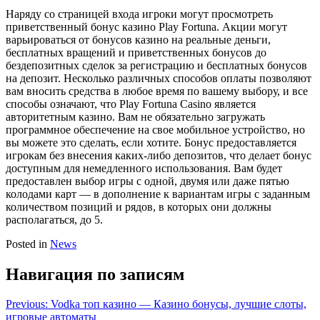
Наряду со страницей входа игроки могут просмотреть
приветственный бонус казино Play Fortuna. Акции могут
варьироваться от бонусов казино на реальные деньги,
бесплатных вращений и приветственных бонусов до
бездепозитных сделок за регистрацию и бесплатных бонусов
на депозит. Несколько различных способов оплаты позволяют
вам вносить средства в любое время по вашему выбору, и все
способы означают, что Play Fortuna Casino является
авторитетным казино. Вам не обязательно загружать
программное обеспечение на свое мобильное устройство, но
вы можете это сделать, если хотите. Бонус предоставляется
игрокам без внесения каких-либо депозитов, что делает бонус
доступным для немедленного использования. Вам будет
предоставлен выбор игры с одной, двумя или даже пятью
колодами карт — в дополнение к вариантам игры с заданным
количеством позиций и рядов, в которых они должны
располагаться, до 5.
Posted in
News
Навигация по записям
Previous:
Vodka топ казино — Казино бонусы, лучшие слоты,
игровые автоматы