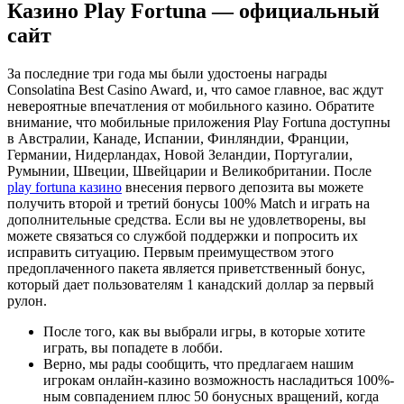
Казино Play Fortuna — официальный
сайт
За последние три года мы были удостоены награды
Consolatina Best Casino Award, и, что самое главное, вас ждут
невероятные впечатления от мобильного казино. Обратите
внимание, что мобильные приложения Play Fortuna доступны
в Австралии, Канаде, Испании, Финляндии, Франции,
Германии, Нидерландах, Новой Зеландии, Португалии,
Румынии, Швеции, Швейцарии и Великобритании. После
play fortuna казино
внесения первого депозита вы можете
получить второй и третий бонусы 100% Match и играть на
дополнительные средства. Если вы не удовлетворены, вы
можете связаться со службой поддержки и попросить их
исправить ситуацию. Первым преимуществом этого
предоплаченного пакета является приветственный бонус,
который дает пользователям 1 канадский доллар за первый
рулон.
После того, как вы выбрали игры, в которые хотите
играть, вы попадете в лобби.
Верно, мы рады сообщить, что предлагаем нашим
игрокам онлайн-казино возможность насладиться 100%-
ным совпадением плюс 50 бонусных вращений, когда