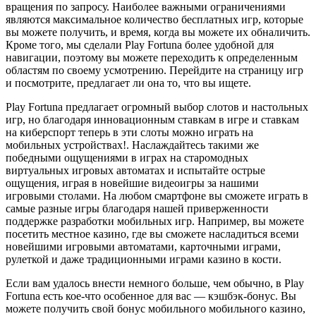
вращения по запросу. Наиболее важными ограничениями
являются максимальное количество бесплатных игр, которые
вы можете получить, и время, когда вы можете их обналичить.
Кроме того, мы сделали Play Fortuna более удобной для
навигации, поэтому вы можете переходить к определенным
областям по своему усмотрению. Перейдите на страницу игр
и посмотрите, предлагает ли она то, что вы ищете.
Play Fortuna предлагает огромный выбор слотов и настольных
игр, но благодаря инновационным ставкам в игре и ставкам
на киберспорт теперь в эти слоты можно играть на
мобильных устройствах!. Наслаждайтесь такими же
победными ощущениями в играх на старомодных
виртуальных игровых автоматах и испытайте острые
ощущения, играя в новейшие видеоигры за нашими
игровыми столами. На любом смартфоне вы сможете играть в
самые разные игры благодаря нашей приверженности
поддержке разработки мобильных игр. Например, вы можете
посетить местное казино, где вы сможете насладиться всеми
новейшими игровыми автоматами, карточными играми,
рулеткой и даже традиционными играми казино в кости.
Если вам удалось внести немного больше, чем обычно, в Play
Fortuna есть кое-что особенное для вас — кэшбэк-бонус. Вы
можете получить свой бонус мобильного мобильного казино,