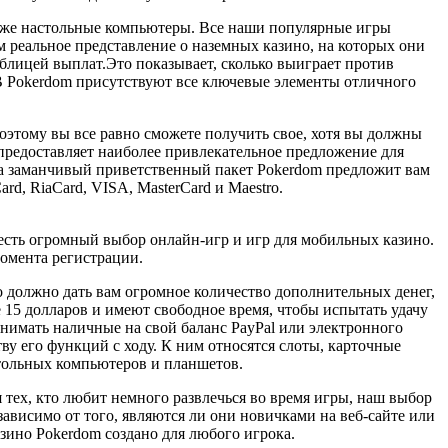
акже настольные компьютеры. Все наши популярные игры
 реальное представление о наземных казино, на которых они
блицей выплат.Это показывает, сколько выиграет против
 В Pokerdom присутствуют все ключевые элементы отличного
 поэтому вы все равно сможете получить свое, хотя вы должны
а предоставляет наиболее привлекательное предложение для
ода заманчивый приветственный пакет Pokerdom предложит вам
d, RiaCard, VISA, MasterCard и Maestro.
 есть огромный выбор онлайн-игр и игр для мобильных казино.
момента регистрации.
о должно дать вам огромное количество дополнительных денег,
 15 долларов и имеют свободное время, чтобы испытать удачу
снимать наличные на свой баланс PayPal или электронного
ву его функций с ходу. К ним относятся слоты, карточные
стольных компьютеров и планшетов.
я тех, кто любит немного развлечься во время игры, наш выбор
зависимо от того, являются ли они новичками на веб-сайте или
зино Pokerdom создано для любого игрока.