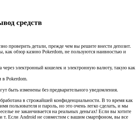
ывод средств
зно проверить детали, прежде чем вы решите внести депозит.
ы, как обзор казино Pokerdom, не пользуются наивностью и
ва через электронный кошелек и электронную валюту, такую как
и в Pokerdom.
гут быть изменены без предварительного уведомления.
обработана в строжайшей конфиденциальности. В то время как
мя пользователя и пароль, но это очень легко сделать, и мы
еселье не заканчивается на реальных деньгах! Если вы хотите
 т. Если Android не совместим с вашим смартфоном, вы все