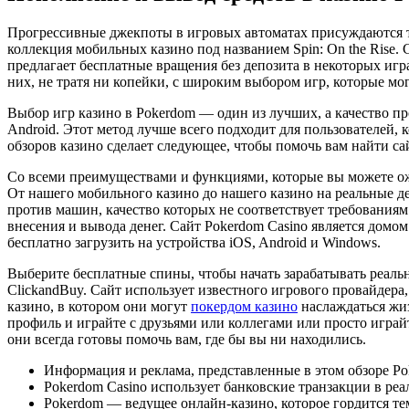
Прогрессивные джекпоты в игровых автоматах присуждаются тол
коллекция мобильных казино под названием Spin: On the Rise.
предлагает бесплатные вращения без депозита в некоторых игр
них, не тратя ни копейки, с широким выбором игр, которые мо
Выбор игр казино в Pokerdom — один из лучших, а качество п
Android. Этот метод лучше всего подходит для пользователей, 
обзоров казино сделает следующее, чтобы помочь вам найти са
Со всеми преимуществами и функциями, которые вы можете ож
От нашего мобильного казино до нашего казино на реальные ден
против машин, качество которых не соответствует требованиям
внесения и вывода денег. Сайт Pokerdom Casino является домо
бесплатно загрузить на устройства iOS, Android и Windows.
Выберите бесплатные спины, чтобы начать зарабатывать реальны
ClickandBuy. Сайт использует известного игрового провайдера,
казино, в котором они могут
покердом казино
наслаждаться жиз
профиль и играйте с друзьями или коллегами или просто играйт
они всегда готовы помочь вам, где бы вы ни находились.
Информация и реклама, представленные в этом обзоре Poke
Pokerdom Casino использует банковские транзакции в р
Pokerdom — ведущее онлайн-казино, которое гордится тем