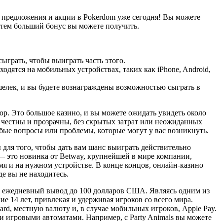
е предложения и акции в Pokerdom уже сегодня! Вы можете
 тем больший бонус вы можете получить.
сыграть, чтобы выиграть часть этого.
одятся на мобильных устройствах, таких как iPhone, Android,
елек, и вы будете вознаграждены возможностью сыграть в
ор. Это большое казино, и вы можете ожидать увидеть около
 честны и прозрачны, без скрытых затрат или неожиданных
юбые вопросы или проблемы, которые могут у вас возникнуть.
для того, чтобы дать вам шанс выиграть действительно
— это новинка от Betway, крупнейшей в мире компании,
я и на нужном устройстве. В конце концов, онлайн-казино
де вы не находитесь.
и ежедневный вывод до 100 долларов США. Являясь одним из
 14 лет, привлекая и удерживая игроков со всего мира.
ecard, местную валюту и, в случае мобильных игроков, Apple Pay.
и игровыми автоматами. Например, с Party Animals вы можете