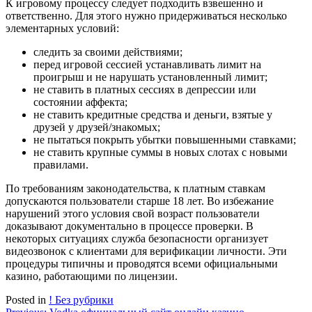
К игровому процессу следует подходить взвешенно и
ответственно. Для этого нужно придерживаться несколько
элементарных условий:
следить за своими действиями;
перед игровой сессией устанавливать лимит на
проигрыш и не нарушать установленный лимит;
не ставить в платных сессиях в депрессии или
состоянии аффекта;
не ставить кредитные средства и деньги, взятые у
друзей у друзей/знакомых;
не пытаться покрыть убытки повышенными ставками;
не ставить крупные суммы в новых слотах с новыми
правилами.
По требованиям законодательства, к платным ставкам
допускаются пользователи старше 18 лет. Во избежание
нарушений этого условия свой возраст пользователи
доказывают документально в процессе проверки. В
некоторых ситуациях служба безопасности организует
видеозвонок с клиентами для верификации личности. Эти
процедуры типичны и проводятся всеми официальными
казино, работающими по лицензии.
Posted in
! Без рубрики