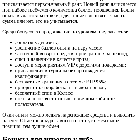
присваивается первоначальный ранг. Новый ранг начисляется
при наборе требуемого количества баллов поощрения. Баллы
опыта выдаются за ставки, сделанные с депозита. Сыграла
сумма или нет, это не учитывается.
Среди бонусов за продвижение по уровням предлагаются:
доплаты к депозиту;
увеличение баллов опыта на пару часов;
частичный возврат средств, проигранных за период;
очки и наличные в качестве приза;
доступ к мероприятиям VIP с дорогими подарками;
приглашения в турниры без прохождения
квалификации;
бесплатные вращения в слотах с RTP 95%;
приоритетная обработка на вывод призов;
бесплатный спин в Колесе;
полная игровая статистика в личном кабинете
пользователя.
Очки опыта можно менять на денежные средства и выводить
на счет. Обменный курс зависит от статуса. Чем выше
позиция, тем лучше обмен.
Бонусы для игроков клуба