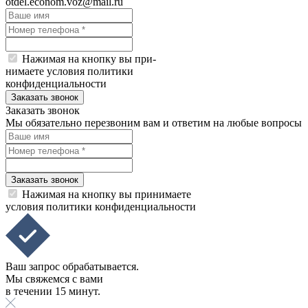
otdel.eсonom.voz@mail.ru
Нажимая на кнопку вы при-
нимаете условия политики
конфиденциальности
Заказать звонок
Заказать звонок
Мы обязательно перезвоним вам и ответим на любые вопросы
Заказать звонок
Нажимая на кнопку вы принимаете
условия политики конфиденциальности
Ваш запрос обрабатывается.
Мы свяжемся с вами
в течении 15 минут.