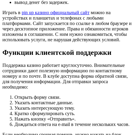
вывод денег без задержек.
Играть в
pin up казино официальный сайт
можно на
устройствах и планшетах и телефонах с любыми
платформами. Сайт запускается по ссылке в любом браузере и
через десктопное приложение. Права и обязанности игроков
изложены в соглашении. С ним нужно ознакомиться, чтобы
использовать услуги, не нарушая действующих условий.
Функции клиентской поддержки
Поддержка казино работает круглосуточно. Внимательные
сотрудники дают полезную информацию по контактному
номеру и по почте. В клубе доступна форма обратной связи,
для получения информации. Для отправки запроса
необходимо:
Открыть форму связи.
Указать контактные данные.
Указать интересующую тему.
Кратко сформулировать суть.
Нажать кнопку «Отправить».
Дождаться ответа на e-mail в течение нескольких часов.
Если необходима срочная помощь, нужно нажать на блок