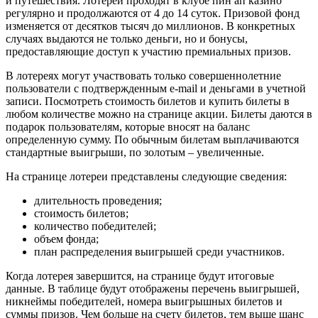
и путешествия. Лотереи проходят в клубе пин ап казино
регулярно и продолжаются от 4 до 14 суток. Призовой фонд
изменяется от десятков тысяч до миллионов. В конкретных
случаях выдаются не только деньги, но и бонусы,
предоставляющие доступ к участию премиальных призов.
В лотереях могут участвовать только совершеннолетние
пользователи с подтвержденным e-mail и деньгами в учетной
записи. Посмотреть стоимость билетов и купить билеты в
любом количестве можно на странице акции. Билеты даются в
подарок пользователям, которые вносят на баланс
определенную сумму. По обычным билетам выплачиваются
стандартные выигрыши, по золотым – увеличенные.
На странице лотереи представлены следующие сведения:
длительность проведения;
стоимость билетов;
количество победителей;
объем фонда;
план распределения выигрышей среди участников.
Когда лотерея завершится, на странице будут итоговые
данные. В таблице будут отображены перечень выигрышей,
никнеймы победителей, номера выигрышных билетов и
суммы призов. Чем больше на счету билетов, тем выше шанс