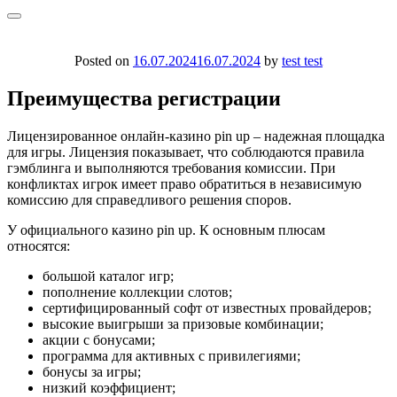
Posted on
16.07.2024
16.07.2024
by
test test
Преимущества регистрации
Лицензированное онлайн-казино pin up – надежная площадка
для игры. Лицензия показывает, что соблюдаются правила
гэмблинга и выполняются требования комиссии. При
конфликтах игрок имеет право обратиться в независимую
комиссию для справедливого решения споров.
У официального казино pin up. К основным плюсам
относятся:
большой каталог игр;
пополнение коллекции слотов;
сертифицированный софт от известных провайдеров;
высокие выигрыши за призовые комбинации;
акции с бонусами;
программа для активных с привилегиями;
бонусы за игры;
низкий коэффициент;