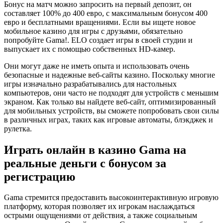
Бонус на матч можно запросить на первый депозит, он
составляет 100% до 400 евро, с максимальным бонусом 400
евро и бесплатными вращениями. Если вы ищете новое
мобильное казино для игры с друзьями, обязательно
попробуйте Gama!. ELO создает игры в своей студии и
выпускает их с помощью собственных HD-камер.
Они могут даже не иметь опыта и использовать очень
безопасные и надежные веб-сайты казино. Поскольку многие
игры изначально разрабатывались для настольных
компьютеров, они часто не подходят для устройств с меньшим
экраном. Как только вы найдете веб-сайт, оптимизированный
для мобильных устройств, вы сможете попробовать свои силы
в различных играх, таких как игровые автоматы, блэкджек и
рулетка.
Играть онлайн в казино Gama на
реальные деньги с бонусом за
регистрацию
Gama стремится предоставить высокоинтерактивную игровую
платформу, которая позволяет их игрокам наслаждаться
острыми ощущениями от действия, а также социальным