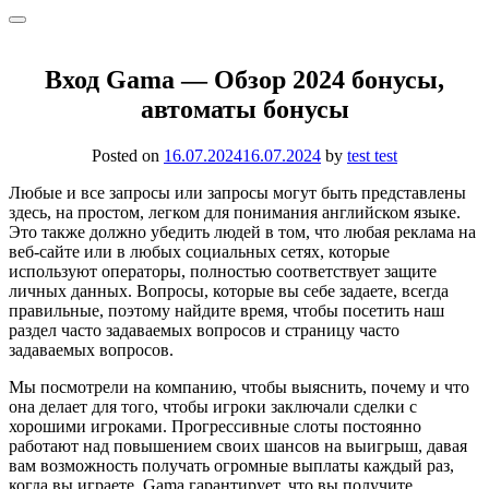
Вход Gama — Обзор 2024 бонусы,
автоматы бонусы
Posted on
16.07.2024
16.07.2024
by
test test
Любые и все запросы или запросы могут быть представлены
здесь, на простом, легком для понимания английском языке.
Это также должно убедить людей в том, что любая реклама на
веб-сайте или в любых социальных сетях, которые
используют операторы, полностью соответствует защите
личных данных. Вопросы, которые вы себе задаете, всегда
правильные, поэтому найдите время, чтобы посетить наш
раздел часто задаваемых вопросов и страницу часто
задаваемых вопросов.
Мы посмотрели на компанию, чтобы выяснить, почему и что
она делает для того, чтобы игроки заключали сделки с
хорошими игроками. Прогрессивные слоты постоянно
работают над повышением своих шансов на выигрыш, давая
вам возможность получать огромные выплаты каждый раз,
когда вы играете. Gama гарантирует, что вы получите