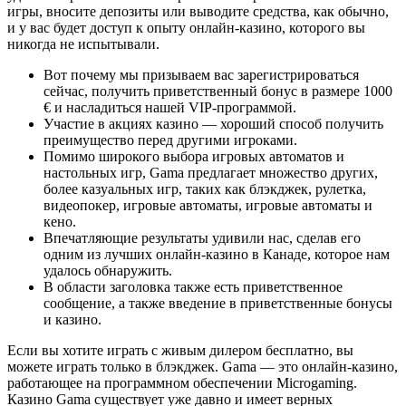
игры, вносите депозиты или выводите средства, как обычно,
и у вас будет доступ к опыту онлайн-казино, которого вы
никогда не испытывали.
Вот почему мы призываем вас зарегистрироваться
сейчас, получить приветственный бонус в размере 1000
€ и насладиться нашей VIP-программой.
Участие в акциях казино — хороший способ получить
преимущество перед другими игроками.
Помимо широкого выбора игровых автоматов и
настольных игр, Gama предлагает множество других,
более казуальных игр, таких как блэкджек, рулетка,
видеопокер, игровые автоматы, игровые автоматы и
кено.
Впечатляющие результаты удивили нас, сделав его
одним из лучших онлайн-казино в Канаде, которое нам
удалось обнаружить.
В области заголовка также есть приветственное
сообщение, а также введение в приветственные бонусы
и казино.
Если вы хотите играть с живым дилером бесплатно, вы
можете играть только в блэкджек. Gama — это онлайн-казино,
работающее на программном обеспечении Microgaming.
Казино Gama существует уже давно и имеет верных