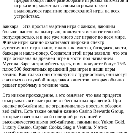
предлагающая такое разнообразие игровых автоматов и
игр казино, может дать своим игрокам такую
выдающуюся гарантию превосходной игры на всех
устройствах.
Баккара – Эта простая азартная игра с банком, дающим
больше шансов на выигрыш, пользуется исключительной
популярностью, и в нее уже много лет играют во всем мире.
Живые игры казино охватывают широкий спектр
аутентичных игр казино, таких как рулетка, блэкджек, кости,
баккара и наклз-покер. Создатели этой игры заявили, что эта
игра основана на древней игре в кости под названием
Мугила. Зарегистрируйтесь здесь, и вы получите бонус 15%
плюс 500 бесплатных вращений для игры в наши игры
казино. Как только они столкнутся с трудностями, они могут
связаться со службой поддержки клиентов, которая обычно
решает проблему в течение часа.
Это низкое прохождение, а это означает, что вам придется
отыгрывать все выигрыши от бесплатных вращений. При
оценке веб-сайта мы не ограничивались простым обзором
веб-сайта. Есть также онлайн-казино Casino Rewards Group,
которые известны своей солидной репутацией и
высококачественными веб-сайтами, такими как Yukon Gold,
Luxury Casino, Captain Cooks, Stag и Ventura. У этих
разработчиков есть отличное знание и понимание поведения