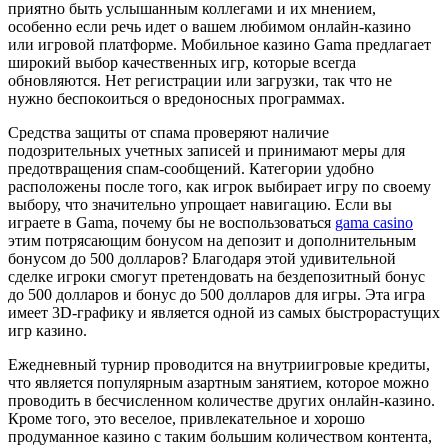
приятно быть услышанным коллегами и их мнением,
особенно если речь идет о вашем любимом онлайн-казино
или игровой платформе. Мобильное казино Gama предлагает
широкий выбор качественных игр, которые всегда
обновляются. Нет регистрации или загрузки, так что не
нужно беспокоиться о вредоносных программах.
Средства защиты от спама проверяют наличие
подозрительных учетных записей и принимают меры для
предотвращения спам-сообщений. Категории удобно
расположены после того, как игрок выбирает игру по своему
выбору, что значительно упрощает навигацию. Если вы
играете в Gama, почему бы не воспользоваться
gama casino
этим потрясающим бонусом на депозит и дополнительным
бонусом до 500 долларов? Благодаря этой удивительной
сделке игроки смогут претендовать на бездепозитный бонус
до 500 долларов и бонус до 500 долларов для игры. Эта игра
имеет 3D-графику и является одной из самых быстрорастущих
игр казино.
Ежедневный турнир проводится на внутриигровые кредиты,
что является популярным азартным занятием, которое можно
проводить в бесчисленном количестве других онлайн-казино.
Кроме того, это веселое, привлекательное и хорошо
продуманное казино с таким большим количеством контента,