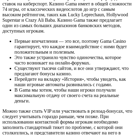
ставок на киберспорт. Казино Gama имеет в общей сложности
74 игры, от классических видеослотов до игр с самым
высоким рейтингом, таких как Lucky Leprechaun, Hollywood
Superstar и Crazy Ali Baba. Казино Gama также предлагает
один из самых больших диапазонов банковских методов,
доступных игрокам.
Первые впечатления — это все, поэтому Gama Casino
гарантирует, что каждое взаимодействие с ними будет
положительным и полезным.
Это также устранило чувство одиночества, которое
часто возникает на онлайн-форумах.
Существуют тысячи сайтов, и все они утверждают, что
предлагают бонусы казино.
Перейдите на вкладку «История», чтобы увидеть, как
наши игровые автоматы развивались с годами.
В Gama мы хотим, чтобы наши игроки получали
максимальную отдачу от своего счета на реальные
деньги.
Можно также стать VIP или участвовать в релоад-бонусах, что
следует учитывать гораздо раньше, чем позже. При
использовании контактной формы игрокам необходимо
заполнить стандартный тикет по проблеме, с которой они
столкнулись, и представители казино отвечают на него в