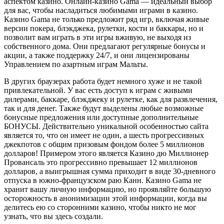
аспектом казино. Онлайн-казино Gama — идеальный выбор
для вас, чтобы насладиться любимыми играми в казино.
Казино Gama не только предложит ряд игр, включая живые
версии покера, блэкджека, рулетки, кости и баккары, но и
позволит вам играть в эти игры вживую, не выходя из
собственного дома. Они предлагают регулярные бонусы и
акции, а также поддержку 24/7, и они лицензированы
Управлением по азартным играм Мальты.
В других браузерах работа будет немного хуже и не такой
привлекательной. У вас есть доступ к играм с живыми
дилерами, баккаре, блэкджеку и рулетке, как для развлечения,
так и для денег. Также будут выделены любые возможные
бонусные предложения или доступные дополнительные
БОНУСЫ. Действительно уникальной особенностью сайта
является то, что он имеет не один, а шесть прогрессивных
джекпотов с общим призовым фондом более 5 миллионов
долларов! Примером этого является Казино дю Миллионер
Провансаль это прогрессивно превышает 12 миллионов
долларов, а выигрышная сумма приходит в виде 30-дневного
отпуска в южно-французском раю Канн. Казино Gama не
хранит вашу личную информацию, но проявляйте большую
осторожность в анонимизации этой информации, когда вы
делитесь ею со сторонними казино, чтобы никто не мог
узнать, что вы здесь создали.