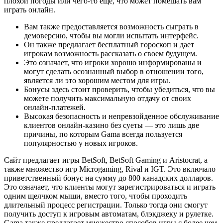
плохой погоды или чего-то еще, что может помешать вам
играть онлайн.
Вам также предоставляется возможность сыграть в
демоверсию, чтобы вы могли испытать интерфейс.
Он также предлагает бесплатный гороскоп и дает
игрокам возможность рассказать о своем будущем.
Это означает, что игроки хорошо информированы и
могут сделать осознанный выбор в отношении того,
является ли это хорошим местом для игры.
Бонусы здесь стоит проверить, чтобы убедиться, что вы
можете получить максимальную отдачу от своих
онлайн-платежей.
Высокая безопасность и непревзойденное обслуживание
клиентов онлайн-казино без суеты — это лишь две
причины, по которым Gama всегда пользуется
популярностью у новых игроков.
Сайт предлагает игры BetSoft, BetSoft Gaming и Aristocrat, а
также множество игр Microgaming, Rival и IGT. Это включало
приветственный бонус на сумму до 800 канадских долларов.
Это означает, что клиенты могут зарегистрироваться и играть
одним щелчком мыши, вместо того, чтобы проходить
длительный процесс регистрации. Только тогда они смогут
получить доступ к игровым автоматам, блэкджеку и рулетке.
Gama также предлагает множество способов игры с более чем