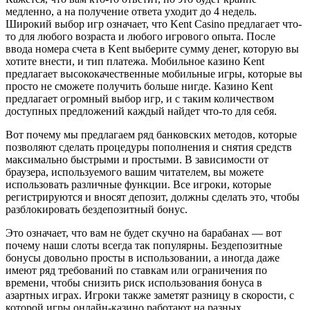
медленно, а на получение ответа уходит до 4 недель.
Широкий выбор игр означает, что Kent Casino предлагает что-
то для любого возраста и любого игрового опыта. После
ввода номера счета в Kent выберите сумму денег, которую вы
хотите внести, и тип платежа. Мобильное казино Kent
предлагает высококачественные мобильные игры, которые вы
просто не сможете получить больше нигде. Казино Kent
предлагает огромный выбор игр, и с таким количеством
доступных предложений каждый найдет что-то для себя.
Вот почему мы предлагаем ряд банковских методов, которые
позволяют сделать процедуры пополнения и снятия средств
максимально быстрыми и простыми. В зависимости от
браузера, используемого вашим читателем, вы можете
использовать различные функции. Все игроки, которые
регистрируются и вносят депозит, должны сделать это, чтобы
разблокировать бездепозитный бонус.
Это означает, что вам не будет скучно на барабанах — вот
почему наши слоты всегда так популярны. Бездепозитные
бонусы довольно просты в использовании, а иногда даже
имеют ряд требований по ставкам или ограничения по
времени, чтобы снизить риск использования бонуса в
азартных играх. Игроки также заметят разницу в скорости, с
которой игры онлайн-казино работают на разных