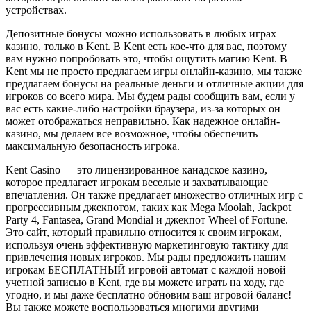
устройствах.
Депозитные бонусы можно использовать в любых играх
казино, только в Kent. В Kent есть кое-что для вас, поэтому
вам нужно попробовать это, чтобы ощутить магию Kent. В
Kent мы не просто предлагаем игры онлайн-казино, мы также
предлагаем бонусы на реальные деньги и отличные акции для
игроков со всего мира. Мы будем рады сообщить вам, если у
вас есть какие-либо настройки браузера, из-за которых он
может отображаться неправильно. Как надежное онлайн-
казино, мы делаем все возможное, чтобы обеспечить
максимальную безопасность игрока.
Kent Casino — это лицензированное канадское казино,
которое предлагает игрокам веселые и захватывающие
впечатления. Он также предлагает множество отличных игр с
прогрессивным джекпотом, таких как Mega Moolah, Jackpot
Party 4, Fantasea, Grand Mondial и джекпот Wheel of Fortune.
Это сайт, который правильно относится к своим игрокам,
используя очень эффективную маркетинговую тактику для
привлечения новых игроков. Мы рады предложить нашим
игрокам БЕСПЛАТНЫЙ игровой автомат с каждой новой
учетной записью в Kent, где вы можете играть на ходу, где
угодно, и мы даже бесплатно обновим ваш игровой баланс!
Вы также можете воспользоваться многими другими