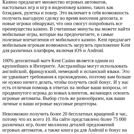
Казино предлагает множество игровых автоматов,
настольных игр и игр в видеопокер казино, таких как
блэкджек, рулетка и покер. Это включает в себя возможность
получить выгодную сделку во время внесения депозита, и
новые игроки обнаружат, что они смогут попробовать все
преимущества казино. В считанные минуты вы можете найти
мобильные игры, которые вы предпочитаете, и самые
полезные впечатления от мобильного казино. Kent предлагает
мобильным игрокам возможность загрузить приложение Kent
для различных платформ, включая iOS и Android.
100% депозитный матч Kent Casino является одним из
крупнейших в Интернете. Австралийцы могут использовать
английский, французский, немецкий и испанский языки. Это
не удваивает требования к прохождению, поэтому вам больше
не нужно ничего делать, чтобы получить свой бонус. И у нас
есть отличная помощь в ответах на любые ваши вопросы, от
продвинутого игрока до новых клиентов, желающих освоить
игровые автоматы. Выбор столь же разнообразен, как ваши
личные и ваши игровые вкусовые рецепторы.
Невозможно получить более 20 бесплатных вращений в час,
потому что их всего 10. На сайте представлено более 75 000
различных игр, более миллиона деталей предложений
игровых автоматов, а также книга ра для Android и бонус на