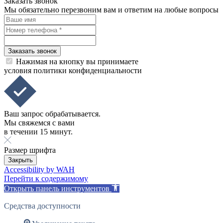
Заказать звонок
Мы обязательно перезвоним вам и ответим на любые вопросы
Заказать звонок
Нажимая на кнопку вы принимаете
условия политики конфиденциальности
Ваш запрос обрабатывается.
Мы свяжемся с вами
в течении 15 минут.
Размер шрифта
Закрыть
Accessibility by WAH
Перейти к содержимому
Открыть панель инструментов
Средства доступности