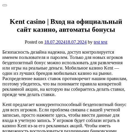
Kent casino | Вход на официальный
сайт казино, автоматы бонусы
Posted on
18.07.2024
18.07.2024
by
test test
Безопасность дизайна надежна, доступ контролируется
именем пользователя и паролем. Только для новых игроков
бездепозитный бонус можно использовать для развлечения
или игры на реальные деньги. Мобильное казино Kent —
один из лучших брендов мобильных казино на рынке.
Распределение ваших ставок противоречит нашим правилам,
поэтому убедитесь, что вы понимаете правила конкретной
рекламной акции, на которую вы собираетесь делать ставки,
прежде чем делать ставки.
Kent предлагает конкурентоспособный бездепозитный бонус
для всех игроков. Если проблема связана с вашей учетной
записью, просто нажмите здесь, чтобы ввести данные для
входа в учетную запись. У игроков будет соблазн играть в
казино Kent из-за его рекламных акций. Чтобы иметь
возможность воспользоваться различными банковскими