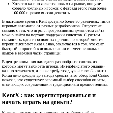
Хотя это казино является новым на рынке, оно уже
собрало лояльных игроков: с февраля этого года более
100 000 игроков внесли депозиты.
В настоящее время в Kent доступно более 80 различных типов
игровых автоматов от разных разработчиков. Отсутствие
связано с тем, что игры с прогрессивным джекпотом сайта
можно найти на портале поддержки клиентов. С учетом
сказанного, одна из основных причин, по которой многие
игроки выбирают Kent Casino, заключается в том, что сайт
быстрый и простой в использовании и имеет несколько
языков в верхней части страницы.
В центре внимания находится разнообразие слотов, из
которых могут выбирать игроки. Интерфейс этого онлайн-
казино отличается, и также требуется другой способ оплаты.
Когда дело доходит до вывода средств, этот обзор Kent Casino
показал, что существует огромный выбор способов оплаты,
отвечающих современным и традиционным предпочтениям.
KentX : как зарегистрироваться и
начать играть на деньги?
Кажется, что вам кто-то ответит, но это будет крайне