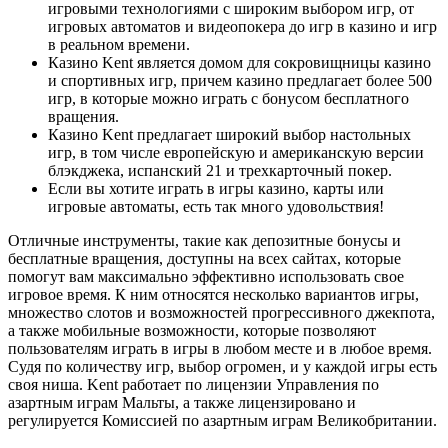
игровыми технологиями с широким выбором игр, от
игровых автоматов и видеопокера до игр в казино и игр
в реальном времени.
Казино Kent является домом для сокровищницы казино
и спортивных игр, причем казино предлагает более 500
игр, в которые можно играть с бонусом бесплатного
вращения.
Казино Kent предлагает широкий выбор настольных
игр, в том числе европейскую и американскую версии
блэкджека, испанский 21 и трехкарточный покер.
Если вы хотите играть в игры казино, карты или
игровые автоматы, есть так много удовольствия!
Отличные инструменты, такие как депозитные бонусы и
бесплатные вращения, доступны на всех сайтах, которые
помогут вам максимально эффективно использовать свое
игровое время. К ним относятся несколько вариантов игры,
множество слотов и возможностей прогрессивного джекпота,
а также мобильные возможности, которые позволяют
пользователям играть в игры в любом месте и в любое время.
Судя по количеству игр, выбор огромен, и у каждой игры есть
своя ниша. Kent работает по лицензии Управления по
азартным играм Мальты, а также лицензировано и
регулируется Комиссией по азартным играм Великобритании.