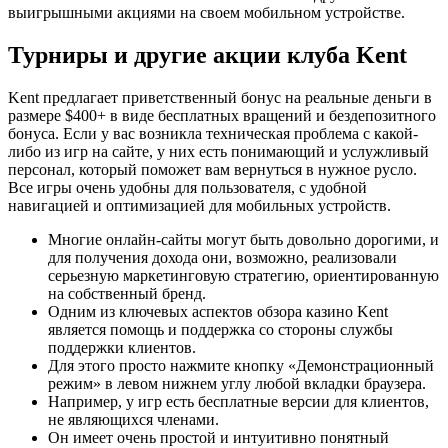
выигрышными акциями на своем мобильном устройстве.
Турниры и другие акции клуба Kent
Kent предлагает приветственный бонус на реальные деньги в
размере $400+ в виде бесплатных вращений и бездепозитного
бонуса. Если у вас возникла техническая проблема с какой-
либо из игр на сайте, у них есть понимающий и услужливый
персонал, который поможет вам вернуться в нужное русло.
Все игры очень удобны для пользователя, с удобной
навигацией и оптимизацией для мобильных устройств.
Многие онлайн-сайты могут быть довольно дорогими, и
для получения дохода они, возможно, реализовали
серьезную маркетинговую стратегию, ориентированную
на собственный бренд.
Одним из ключевых аспектов обзора казино Kent
является помощь и поддержка со стороны службы
поддержки клиентов.
Для этого просто нажмите кнопку «Демонстрационный
режим» в левом нижнем углу любой вкладки браузера.
Например, у игр есть бесплатные версии для клиентов,
не являющихся членами.
Он имеет очень простой и интуитивно понятный