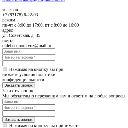
телефон
+7 (83178) 6-22-03
режим
пн-чт с 8:00 до 17:00, пт с 8:00 до 16:00
адрес
ул. Советская, д. 35
почта
otdel.eсonom.voz@mail.ru
Нажимая на кнопку вы при-
нимаете условия политики
конфиденциальности
Заказать звонок
Заказать звонок
Мы обязательно перезвоним вам и ответим на любые вопросы
Заказать звонок
Нажимая на кнопку вы принимаете