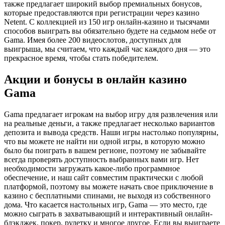
также предлагает широкий выбор премиальных бонусов,
которые предоставляются при регистрации через казино
Netent. С коллекцией из 150 игр онлайн-казино и тысячами
способов выиграть вы обязательно будете на седьмом небе от
Gama. Имея более 200 видеослотов, доступных для
выигрыша, мы считаем, что каждый час каждого дня — это
прекрасное время, чтобы стать победителем.
Акции и бонусы в онлайн казино
Gama
Gama предлагает игрокам на выбор игру для развлечения или
на реальные деньги, а также предлагает несколько вариантов
депозита и вывода средств. Наши игры настолько популярны,
что вы можете не найти ни одной игры, в которую можно
было бы поиграть в вашем регионе, поэтому не забывайте
всегда проверять доступность выбранных вами игр. Нет
необходимости загружать какое-либо программное
обеспечение, и наш сайт совместим практически с любой
платформой, поэтому вы можете начать свое приключение в
казино с бесплатными спинами, не выходя из собственного
дома. Что касается настольных игр, Gama — это место, где
можно сыграть в захватывающий и интерактивный онлайн-
блэкджек, покер, рулетку и многое другое. Если вы выиграете