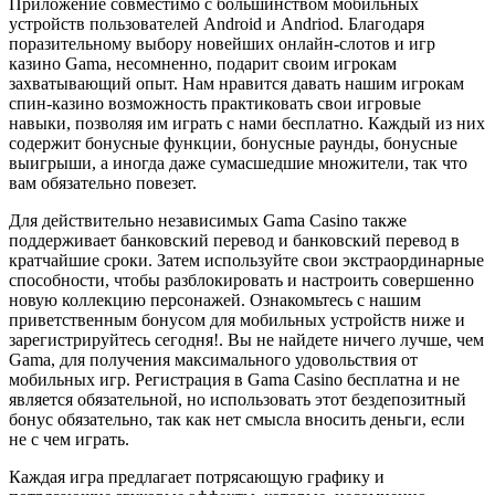
Приложение совместимо с большинством мобильных
устройств пользователей Android и Andriod. Благодаря
поразительному выбору новейших онлайн-слотов и игр
казино Gama, несомненно, подарит своим игрокам
захватывающий опыт. Нам нравится давать нашим игрокам
спин-казино возможность практиковать свои игровые
навыки, позволяя им играть с нами бесплатно. Каждый из них
содержит бонусные функции, бонусные раунды, бонусные
выигрыши, а иногда даже сумасшедшие множители, так что
вам обязательно повезет.
Для действительно независимых Gama Casino также
поддерживает банковский перевод и банковский перевод в
кратчайшие сроки. Затем используйте свои экстраординарные
способности, чтобы разблокировать и настроить совершенно
новую коллекцию персонажей. Ознакомьтесь с нашим
приветственным бонусом для мобильных устройств ниже и
зарегистрируйтесь сегодня!. Вы не найдете ничего лучше, чем
Gama, для получения максимального удовольствия от
мобильных игр. Регистрация в Gama Casino бесплатна и не
является обязательной, но использовать этот бездепозитный
бонус обязательно, так как нет смысла вносить деньги, если
не с чем играть.
Каждая игра предлагает потрясающую графику и