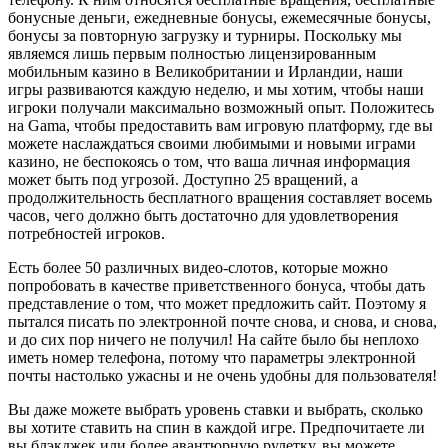
бонусные деньги, ежедневные бонусы, ежемесячные бонусы,
бонусы за повторную загрузку и турниры. Поскольку мы
являемся лишь первым полностью лицензированным
мобильным казино в Великобритании и Ирландии, наши
игры развиваются каждую неделю, и мы хотим, чтобы наши
игроки получали максимально возможный опыт. Положитесь
на Gama, чтобы предоставить вам игровую платформу, где вы
можете наслаждаться своими любимыми и новыми играми
казино, не беспокоясь о том, что ваша личная информация
может быть под угрозой. Доступно 25 вращений, а
продолжительность бесплатного вращения составляет восемь
часов, чего должно быть достаточно для удовлетворения
потребностей игроков.
Есть более 50 различных видео-слотов, которые можно
попробовать в качестве приветственного бонуса, чтобы дать
представление о том, что может предложить сайт. Поэтому я
пытался писать по электронной почте снова, и снова, и снова,
и до сих пор ничего не получил! На сайте было бы неплохо
иметь номер телефона, потому что параметры электронной
почты настолько ужасны и не очень удобны для пользователя!
Вы даже можете выбрать уровень ставки и выбрать, сколько
вы хотите ставить на спин в каждой игре. Предпочитаете ли
вы блэкджек или более авантюрную рулетку, вы можете