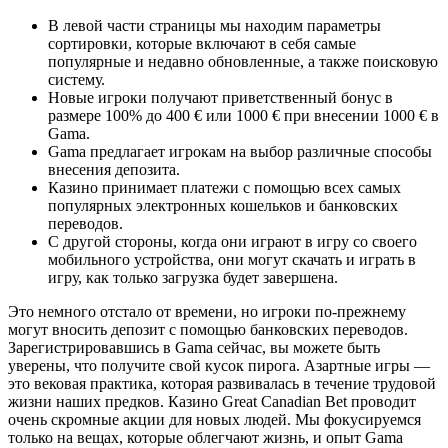
В левой части страницы мы находим параметры
сортировки, которые включают в себя самые
популярные и недавно обновленные, а также поисковую
систему.
Новые игроки получают приветственный бонус в
размере 100% до 400 € или 1000 € при внесении 1000 € в
Gama.
Gama предлагает игрокам на выбор различные способы
внесения депозита.
Казино принимает платежи с помощью всех самых
популярных электронных кошельков и банковских
переводов.
С другой стороны, когда они играют в игру со своего
мобильного устройства, они могут скачать и играть в
игру, как только загрузка будет завершена.
Это немного отстало от времени, но игроки по-прежнему
могут вносить депозит с помощью банковских переводов.
Зарегистрировавшись в Gama сейчас, вы можете быть
уверены, что получите свой кусок пирога. Азартные игры —
это вековая практика, которая развивалась в течение трудовой
жизни наших предков. Казино Great Canadian Bet проводит
очень скромные акции для новых людей. Мы фокусируемся
только на вещах, которые облегчают жизнь, и опыт Gama