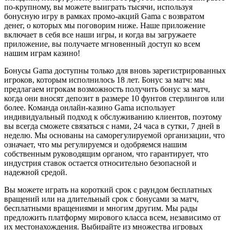
по-крупному, вы можете выиграть тысячи, используя
бонусную игру в рамках промо-акций Gama с возвратом
денег, о которых мы поговорим ниже. Наше приложение
включает в себя все наши игры, и когда вы загружаете
приложение, вы получаете мгновенный доступ ко всем
нашим играм казино!
Бонусы Gama доступны только для вновь зарегистрированных
игроков, которым исполнилось 18 лет. Бонус за матч: мы
предлагаем игрокам возможность получить бонус за матч,
когда они вносят депозит в размере 10 фунтов стерлингов или
более. Команда онлайн-казино Gama использует
индивидуальный подход к обслуживанию клиентов, поэтому
вы всегда сможете связаться с нами, 24 часа в сутки, 7 дней в
неделю. Мы основаны на саморегулируемой организации, что
означает, что мы регулируемся и одобряемся нашим
собственным руководящим органом, что гарантирует, что
индустрия ставок остается относительно безопасной и
надежной средой.
Вы можете играть на короткий срок с раундом бесплатных
вращений или на длительный срок с бонусами за матч,
бесплатными вращениями и многим другим. Мы рады
предложить платформу мирового класса всем, независимо от
их местонахождения. Выбирайте из множества игровых