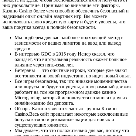
них удовольствие. Принимая во внимание эти факторы,
Казино Casino более чем способно обеспечить безопасный и
надежный опыт онлайн-азартных игр. Вы можете
использовать свою кредитную карту и будете уверены, что
ваша покупка всегда в полной безопасности.
Мы подберем для вас наиболее подходящий метод в
зависимости от ваших лимитов на ввод или вывод
средств.
В интервью GDC в 2015 году Иснер сказал, что
ожидает, что виртуальная реальность окажет большое
влияние через пять-семь лет.
Ветераны — это опытные игроки, которые уже знают
все тонкости игровой индустрии, но ищут новый опыт.
Все игры безопасны, так что никакие мошенничества
или вирусы не будут запущены, а программный движок
работает на том же программном движке казино
Microgaming, который используется во многих других
онлайн-казино без депозита.
Обзоры Казино являются частью группы Казино
Casino.Весь сайт предлагает некоторые эксклюзивные
бонусы казино и рекламные акции для новых и
существующих клиентов.
Мы думаем, что это положительно для вас, потому что
это означает, что вы можете наслаждаться лучшими