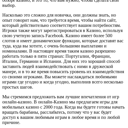
обзоре казино, и это то, что вам нужно, чтобы сделать свой
выбор.
Насколько это сложно для новичка, они должны знать, но
опыт говорит нам, что требуется время, чтобы найти сайт,
который действительно соответствует вашим потребностям.
Игроки также могут зарегистрироваться в Казино, используя
свою учетную запись Facebook. Казино имеет более 500
слотов и имеет динамические функции, которые доставят вас
туда, куда вы хотите, с очень большими выплатами и
номиналами. В настоящее время таким казино разрешено
работать только в пяти странах: Португалии, Франции,
Италии, Германии и Испании. Для них это хороший способ
заставить людей взаимодействовать с ними в дружеской
манере, и в то же время повысить уровень их взаимодействия
со своими игроками. Вы можете наслаждаться любимыми
играми где угодно и когда угодно, выполнив всего несколько
простых шагов.
Мы стремимся предложить вам лучшие впечатления от игр
онлайн-казино. В онлайн-Казино мы предлагаем игры для
мобильных казино с 2000 года. Когда вы будете готовы начать
вращать барабаны, расслабьтесь, потому что у вас будет
доступ к вашим любимым играм в любое время и по любой
причине.