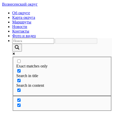
Вознесенский округ
Об округе
Карта округа
Маршруты
Новости
Контакты
Фото и видео
Exact matches only
Search in title
Search in content