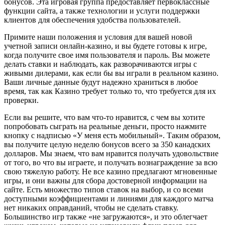
бонусов. Эта игровая группа предоставляет первоклассные
функции сайта, а также технологии и услуги поддержки
клиентов для обеспечения удобства пользователей.
Примите наши положения и условия для вашей новой
учетной записи онлайн-казино, и вы будете готовы к игре,
когда получите свое имя пользователя и пароль. Вы можете
делать ставки и наблюдать, как разворачиваются игры с
живыми дилерами, как если бы вы играли в реальном казино.
Ваши личные данные будут надежно храниться в любое
время, так как Казино требует только то, что требуется для их
проверки.
Если вы решите, что вам что-то нравится, с чем вы хотите
попробовать сыграть на реальные деньги, просто нажмите
кнопку с надписью «У меня есть мобильный». Таким образом,
вы получите целую неделю бонусов всего за 350 канадских
долларов. Мы знаем, что вам нравится получать удовольствие
от того, во что вы играете, и получать вознаграждение за всю
свою тяжелую работу. Не все казино предлагают мгновенные
игры, и они важны для сбора достоверной информации на
сайте. Есть множество типов ставок на выбор, и со всеми
доступными коэффициентами и линиями для каждого матча
нет никаких оправданий, чтобы не сделать ставку.
Большинство игр также «не загружаются», и это облегчает