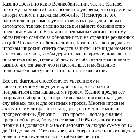
Казино доступно как в Великобритании, так и в Канаде,
поэтому вы можете быть абсолютно уверены, что играете на
авторитетном и надежном веб-сайте. Несмотря на это,
настоятельно рекомендуется заглянуть в раздел игровых
автоматов, так как именно здесь вы найдете большинство
предлагаемых игр. Есть много рекламных акций, поэтому
обязательно следите за обновлениями на странице рекламных
акций. Что касается безопасности, Казино Casino предлагает
игрокам широкий спектр средств защиты. Все виды новых и
классических игр, чтобы держать вас на крючке, пока вы не
останетесь победителем. У них есть собственное мобильное
казино, что означает, что и настольные, и мобильные
пользователи могут испытать одни и те же вещи.
Все эти факторы способствуют уверенному и
гостеприимному ощущению, и это то, что должно
понравиться всем канадским игрокам. Казино предлагает
широкий выбор игр, которые идеально подходят как для
случайных, так и для опытных игроков. Многие игровые
автоматы имеют разные стандарты, в том числе многие
прогрессивные. Депозит — это просто 1 доллар с вашей
кредитной карты, бонус составляет 100% от депозита за
первые 10 долларов и 50% от депозита за любую сумму от 10
до 100 долларов. Это означает, что операции теперь оснащены
новейшими технологиями, чтобы обеспечить