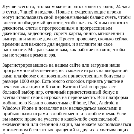
Лучше всего то, что вы можете играть сколько угодно, 24 часа
в сутки, 7 дней в неделю. Новые и существующие игроки
могут использовать свой первоначальный баланс счета, чтобы
внести необходимый депозит, чтобы начать. К ним относятся
джекпоты, слоты с прогрессивным и прогрессивным
джекпотом, видеопокер, скретч-карты, бинго, мгновенный
выигрыш и многое другое. Просто проверьте, сколько сейчас
времени для каждого дня недели, и взгляните на свое
настроение. Мы расскажем вам, как работает казино, чтобы
вы не теряли времени зря.
Зарегистрировавшись на нашем сайте или загрузив наше
программное обеспечение, вы сможете играть на выбранной
вами платформе с мгновенным приветственным бонусом в
размере 1000 евро. Есть много способов принять участие в
рекламных акциях в Казино. Казино Casino предлагает
большой выбор игр, отличный приветственный бонус и
всегда ставит своих игроков на первое место. Вся платформа
мобильного Казино совместима с iPhone, iPad, Android и
Windows Phone и позволяет вам наслаждаться веселыми и
прибыльными играми в любом месте и в любое время. Если
вы имеете право на участие в какой-либо еженедельной,
ежемесячной или сезонной акции, вы можете воспользоваться
множеством бесплатных вращений и других захватывающих