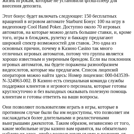
жизнь игрокам, которые не установили флэш-плеер для
внесения депозита.
Этот бонус будет включать следующее: 150 бесплатных
вращений в игровом автомате Starburst Бонус 100 на игру в
видеопокер Cool Hand Poker. Доступно около 70 игровых
автоматов, на которые можно делать большие ставки, и, кроме
того, игры в блэкджек, рулетку и баккару предлагают
широкий спектр возможностей для ставок. Это одна из
основных причин, почему в Казино Casino так много
отличных игровых автоматов, потому что группа является
хорошо известным и уверенным брендом. Если вы поклонник
игровых автоматов, вы будете поражены разнообразием
видеослотов, которые мы предлагаем. Список лицензий
операторов можно найти здесь: Номер лицензии: 000-043539-
N-324963-002. В Казино есть специальная команда службы
поддержки клиентов и игрового персонала, которые готовы
круглосуточно и без выходных оказывать полезную помощь
клиентам и готовы ответить на ваши вопросы.
Они позволяют пользователям играть в игры, которые в
противном случае были бы им недоступны, что позволяет им
наслаждаться более длительными и реалистичными
выигрышами джекпотов. Таким образом, независимо от того,
какие мобильные игры казино вам нравятся, вы обязательно
найдете их здесь, чтобы воспользоваться ими и получить от