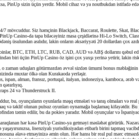
nızsa, PinUp sizin üçün yerdir. Mobil cihaz və ya noutbukdan istifadə 
24/7 mövcuddur. Siz həmçinin Blackjack, Baccarat, Roulette, Skat, B
niz. PinUp Casino-da tapa biləcəyiniz masa çeşidlərinə Hi-Lo Switch, 
niş üsulundan asılıdır, lakin onların əksəriyyəti 20 dollardan çox azdır.
oinlər, BTC, ETH, LTC, RUB, CAD, AUD və ABŞ dollarını qəbul edir. Pu
ndən biri üçün PinUp Casino öz işini çox yaxşı yerinə yetirir, lakin risk
sa, o zaman uduşları götürməzdən əvvəl sizdən ümumi bonus məbləğinin
nizində muxtar ölkə olan Kurakaoda yerləşir.
us, ispan, alman, fransız, portuqal, italyan, indoneziya, kamboca, ərəb 
 qərarlıyıq.
Craps 24 və Thunderstruck II.
ur, bu, oyunçuların oyunlarla məşq etmələri və tanış olmaları və real
aq və təklif olunan pulsuz oyunları oynamağa başlamaq kifayətdir. Bu y
tərəfindən təmin edilir, bu da pokies yaradır. Mobil oyunçular və İspaniy
maraqlanan hər kəsə PinUp Casino-ya getməyi məsləhət görürük. Nəzərə a
 yaşayırsınızsa, lisenziyalı yurisdiksiyadan etibarlı birini tapmaq vac
nosuna əlavə etməyinizə əmin olun. Hər hansı bir real pul mərc etməzd