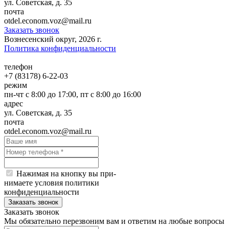
ул. Советская, д. 35
почта
otdel.eсonom.voz@mail.ru
Заказать звонок
Вознесенский округ, 2026 г.
Политика конфиденциальности
телефон
+7 (83178) 6-22-03
режим
пн-чт с 8:00 до 17:00, пт с 8:00 до 16:00
адрес
ул. Советская, д. 35
почта
otdel.eсonom.voz@mail.ru
Нажимая на кнопку вы при-
нимаете условия политики
конфиденциальности
Заказать звонок
Заказать звонок
Мы обязательно перезвоним вам и ответим на любые вопросы