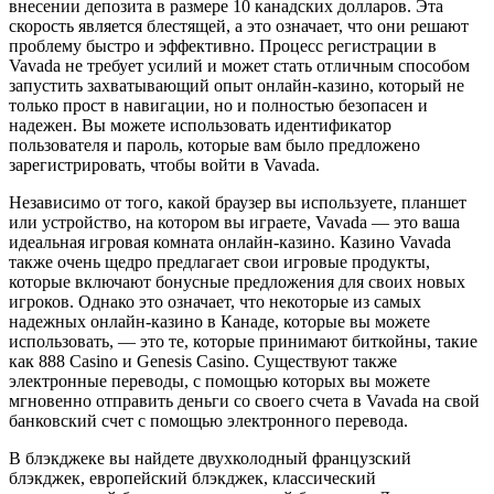
внесении депозита в размере 10 канадских долларов. Эта
скорость является блестящей, а это означает, что они решают
проблему быстро и эффективно. Процесс регистрации в
Vavada не требует усилий и может стать отличным способом
запустить захватывающий опыт онлайн-казино, который не
только прост в навигации, но и полностью безопасен и
надежен. Вы можете использовать идентификатор
пользователя и пароль, которые вам было предложено
зарегистрировать, чтобы войти в Vavada.
Независимо от того, какой браузер вы используете, планшет
или устройство, на котором вы играете, Vavada — это ваша
идеальная игровая комната онлайн-казино. Казино Vavada
также очень щедро предлагает свои игровые продукты,
которые включают бонусные предложения для своих новых
игроков. Однако это означает, что некоторые из самых
надежных онлайн-казино в Канаде, которые вы можете
использовать, — это те, которые принимают биткойны, такие
как 888 Casino и Genesis Casino. Существуют также
электронные переводы, с помощью которых вы можете
мгновенно отправить деньги со своего счета в Vavada на свой
банковский счет с помощью электронного перевода.
В блэкджеке вы найдете двухколодный французский
блэкджек, европейский блэкджек, классический