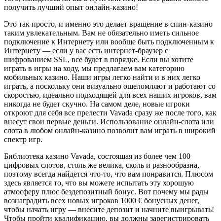
получить лучший опыт онлайн-казино!
Это так просто, и именно это делает вращение в спин-казино
таким увлекательным. Вам не обязательно иметь сильное
подключение к Интернету или вообще быть подключенным к
Интернету — если у вас есть интернет-браузер с
шифрованием SSL, все будет в порядке. Если вы хотите
играть в игры на ходу, мы предлагаем вам категорию
мобильных казино. Наши игры легко найти и в них легко
играть, а поскольку они визуально ошеломляют и работают со
скоростью, идеально подходящей для всех наших игроков, вам
никогда не будет скучно. На самом деле, новые игроки
откроют для себя все прелести Vavada сразу же после того, как
внесут свои первые деньги. Использование онлайн-слота или
слота в любом онлайн-казино позволит вам играть в широкий
спектр игр.
Библиотека казино Vavada, состоящая из более чем 100
цифровых слотов, столь же велика, сколь и разнообразна,
поэтому всегда найдется что-то, что вам понравится. Плюсом
здесь является то, что вы можете испытать эту хорошую
атмосферу плюс бездепозитный бонус. Вот почему мы рады
вознаградить всех новых игроков 1000 € бонусных денег,
чтобы начать игру — внесите депозит и начните выигрывать!
Чтобы пройти квалификацию, вы должны зарегистрировать