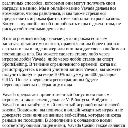
различных способов, которыми они могут получить свои
награды в казино. Мы в онлайн-казино Vavada делаем все
возможное, чтобы развлечься, и мы также стремимся
предоставить игрокам фантастический опыт игры в казино.
Бонус — лучший способ попробовать игры с джекпотом, не
рискуя собственными деньгами.
Этот огромный выбор означает, что игрокам есть чем
заняться, независимо от того, нравятся ли им более простые
слоты и игры в видеопокер или они находят своего любимого
поставщика игр. Вы можете сделать ставку либо через
игровое лобби Vavada, либо через лобби ставок на спорт
SportsBetting. В течение ограниченного времени, когда вы
регистрируетесь в новой учетной записи Vavada, вы можете
получить бонус в размере 100% на сумму до 400 долларов
США. После завершения регистрации вы будете
перенаправлены на страницу входа.
Vavada предлагает приветственный бонус всем новым
игрокам, а также еженедельные VIP-бонусы. Войдите в
Vavada и испытайте самый полезный игровой опыт в своей
жизни. Возможно, вы новичок в онлайн-азартных играх и не
доверяете свои личные данные веб-сайтам, которые никогда
раньше не посещали. В дополнение к обладанию всеми
соответствующими лицензиями, Vavada Casino также является