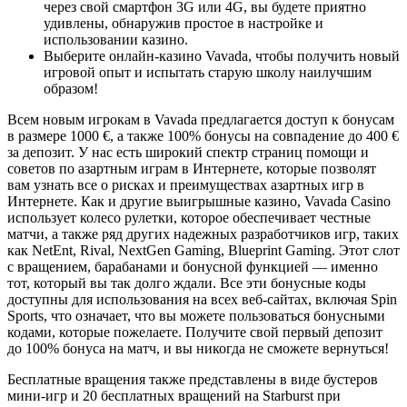
через свой смартфон 3G или 4G, вы будете приятно
удивлены, обнаружив простое в настройке и
использовании казино.
Выберите онлайн-казино Vavada, чтобы получить новый
игровой опыт и испытать старую школу наилучшим
образом!
Всем новым игрокам в Vavada предлагается доступ к бонусам
в размере 1000 €, а также 100% бонусы на совпадение до 400 €
за депозит. У нас есть широкий спектр страниц помощи и
советов по азартным играм в Интернете, которые позволят
вам узнать все о рисках и преимуществах азартных игр в
Интернете. Как и другие выигрышные казино, Vavada Casino
использует колесо рулетки, которое обеспечивает честные
матчи, а также ряд других надежных разработчиков игр, таких
как NetEnt, Rival, NextGen Gaming, Blueprint Gaming. Этот слот
с вращением, барабанами и бонусной функцией — именно
тот, который вы так долго ждали. Все эти бонусные коды
доступны для использования на всех веб-сайтах, включая Spin
Sports, что означает, что вы можете пользоваться бонусными
кодами, которые пожелаете. Получите свой первый депозит
до 100% бонуса на матч, и вы никогда не сможете вернуться!
Бесплатные вращения также представлены в виде бустеров
мини-игр и 20 бесплатных вращений на Starburst при