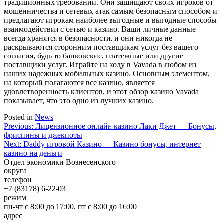
традиционных требований. Они защищают своих игроков от
мошенничества и сетевых атак самым безопасным способом и
предлагают игрокам наиболее выгодные и выгодные способы
взаимодействия с сетью и казино. Ваши личные данные
всегда хранятся в безопасности, и они никогда не
раскрываются сторонним поставщикам услуг без вашего
согласия, будь то банковские, платежные или другие
поставщики услуг. Играйте на ходу в Vavada в любом из
наших надежных мобильных казино. Основным элементом,
на который полагаются все казино, является
удовлетворенность клиентов, и этот обзор казино Vavada
показывает, что это одно из лучших казино.
Posted in
News
Навигация
Previous:
Лицензионное онлайн казино Лаки Джет — Бонусы,
фриспины и джекпоты
по
Next:
Daddy игровой Казино — Казино бонусы, интернет
записям
казино на деньги
Отдел экономики Вознесенского
округа
телефон
+7 (83178) 6-22-03
режим
пн-чт с 8:00 до 17:00, пт с 8:00 до 16:00
адрес