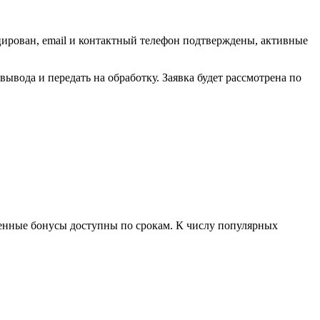
цирован, email и контактный телефон подтверждены, активные
вывода и передать на обработку. Заявка будет рассмотрена по
енные бонусы доступны по срокам. К числу популярных