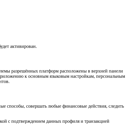
будет активирован.
мблемы разрешённых платформ расположены в верхней панели
п приложению к основным языковым настройкам, персональным
нтов.
ные способы, совершать любые финансовые действия, следить
кой с подтверждением данных профиля и транзакцией