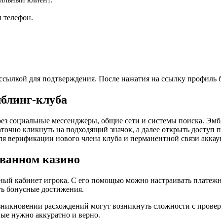
 телефон.
 ссылкой для подтверждения. После нажатия на ссылку профиль 
мблинг-клуба
ерез социальные мессенджеры, общие сети и системы поиска. Э
аточно кликнуть на подходящий значок, а далее открыть досту
ля верификации нового члена клуба и перманентной связи аккау
ванном казино
бный кабинет игрока. С его помощью можно настраивать платеж
ть бонусные достижения.
никновении расхождений могут возникнуть сложности с провер
ые нужно аккуратно и верно.