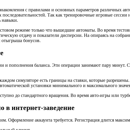
акомления с правилами и основных параметров различных авто
оследовательностей. Так как тренировочные игровые сессии не
ь навыки.
тестовом режиме только что вышедшие автоматы. Во время тесто
ическую отдачу и показатели дисперсии. На опираясь на собр
я отыгрыша бонусов.
е
ии и пополнения баланса. Эти операции занимают пару минут. С
 каждом симуляторе есть границы на ставки, которые разрешены
автоматической установки минимального и максимального значе
оступно до стандартного вращения. Во время авто-игры или турб
о в интернет-заведение
им. Оформление аккаунта требуется. Регистрация длится максим
бильный клиент.