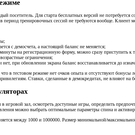
режиме
ый посетитель. Для старта бесплатных версий не потребуется с
 в период тренировочных сессий не требуются вообще. Клиент м
ны;
ается с демосчета, а настоящий баланс не меняется;
минуты на регистрационную форму, можно сразу приступить к т
 возрастные ограничения;
нет, при обновлении экрана баланс восстанавливается до изнач
что в тестовом режиме нет очков опыта и отсутствуют бонусы 
ивилегиям. Ставки, сделанные в демокредитах, не влияют на б
уляторах
 в игровой зал, осмотреть доступные игры, определить предпочт
правления можно выбрать оптимальные параметры спина и актив
няется между 1000 и 1000000. Размер минимальной/максимальной