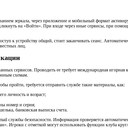
анием зеркала, через приложение и мобильный формат активируе
ликнуть на «Войти». При входе через иные сервисы, при помощи 
ступ к устройству общий, стоит заканчивать сеанс. Автоматиче
звестных лиц.
икации
анных сервисов. Проводить ее требует международная игорная к
конным схемам.
бы пройти, требуется отправить службе такие материалы, как:
го личность и возраст;
ны номер и серия;
елька, банковская выписка счета.
mail службы безопасности. Информация проверяется автоматическ
ан». Игроки с отметкой могут использовать функции клуба круг