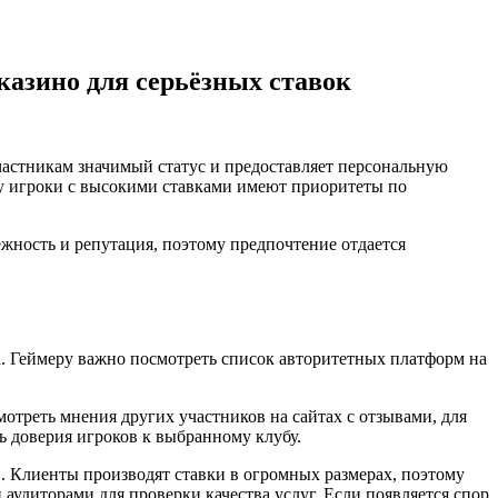
казино для серьёзных ставок
частникам значимый статус и предоставляет персональную
му игроки с высокими ставками имеют приоритеты по
жность и репутация, поэтому предпочтение отдается
а. Геймеру важно посмотреть список авторитетных платформ на
треть мнения других участников на сайтах с отзывами, для
ь доверия игроков к выбранному клубу.
 Клиенты производят ставки в огромных размерах, поэтому
удиторами для проверки качества услуг. Если появляется спор