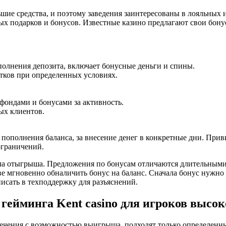
шие средства, и поэтому заведения заинтересованы в лояльных
ых подарков и бонусов. Известные казино предлагают свои бону
полнения депозита, включает бонусные деньги и спины.
тков при определенных условиях.
фондами и бонусами за активность.
ых клиентов.
 пополнения баланса, за внесение денег в конкретные дни. Пр
ограничений.
а отыгрыша. Предложения по бонусам отличаются длительными 
ве мгновенно обналичить бонус на баланс. Сначала бонус нужно 
писать в техподдержку для разъяснений.
ейминга Kent casino для игроков высок
чения с возможностью выигрыша, подходят только определенные