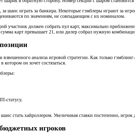
ает шарик в обратную сторону. Номер секции с шаром становится
, за шанс играть за банкира. Некоторые гэмблеры играют за игр
цениваются по значениям, не совпадающим с их номиналом.
орой участник должен собрать пул карт, максимально приближен
и сумма карт превышает 21, или дилер собрал нужную комбинаци
 позиции
и взвешенного анализа игровой стратегии. Как только гэмблинг
в котором он хочет состязаться.
мблеры:
П-статусу.
шанс стать хайроллером. Увеличивая ставки постепенно, игрок д
обюджетных игроков