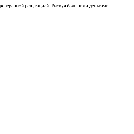
проверенной репутацией. Рискуя большими деньгами,