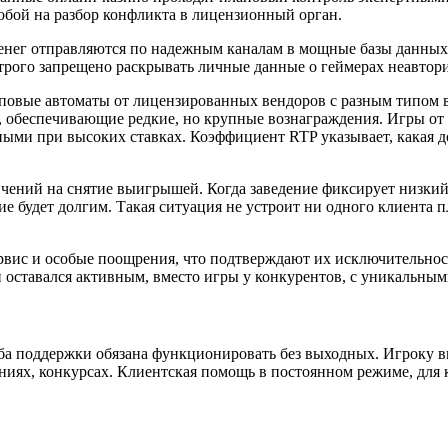
обой на разбор конфликта в лицензионный орган.
енег отправляются по надежным каналам в мощные базы данных
строго запрещено раскрывать личные данные о геймерах неавто
повые автоматы от лицензированных вендоров с разным типом в
 обеспечивающие редкие, но крупные вознаграждения. Игры от 
ми при высоких ставках. Коэффициент RTP указывает, какая дол
ичений на снятие выигрышей. Когда заведение фиксирует низкий
ие будет долгим. Такая ситуация не устроит ни одного клиента 
ис и особые поощрения, что подтверждают их исключительность
он оставался активным, вместо игры у конкурентов, с уникальны
жба поддержки обязана функционировать без выходных. Игроку 
иях, конкурсах. Клиентская помощь в постоянном режиме, для 