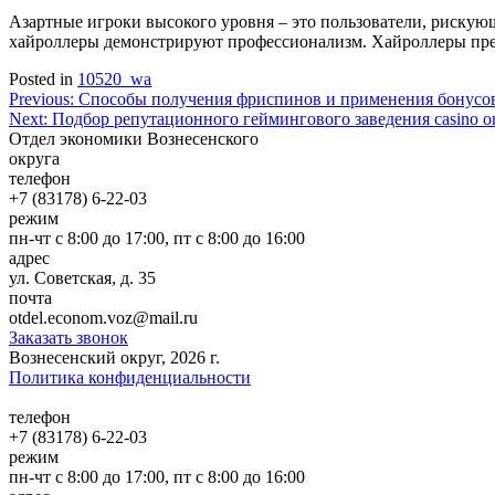
Азартные игроки высокого уровня – это пользователи, риску
хайроллеры демонстрируют профессионализм. Хайроллеры пр
Posted in
10520_wa
Навигация
Previous:
Способы получения фриспинов и применения бонусо
Next:
Подбор репутационного геймингового заведения casino on
по
Отдел экономики Вознесенского
записям
округа
телефон
+7 (83178) 6-22-03
режим
пн-чт с 8:00 до 17:00, пт с 8:00 до 16:00
адрес
ул. Советская, д. 35
почта
otdel.eсonom.voz@mail.ru
Заказать звонок
Вознесенский округ, 2026 г.
Политика конфиденциальности
телефон
+7 (83178) 6-22-03
режим
пн-чт с 8:00 до 17:00, пт с 8:00 до 16:00