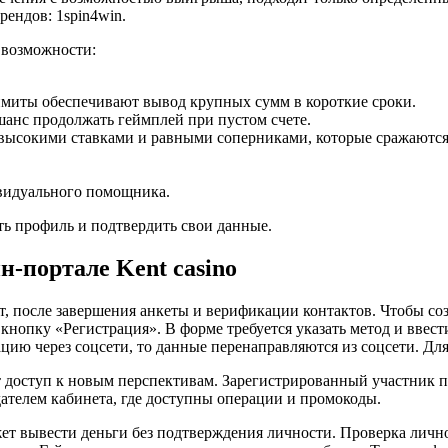
рендов: 1spin4win.
 возможности:
имиты обеспечивают вывод крупных сумм в короткие сроки.
шанс продолжать геймплей при пустом счете.
высокими ставками и равными соперниками, которые сражаются
ивидуального помощника.
ь профиль и подтвердить свои данные.
-портале Kent casino
т, после завершения анкеты и верификации контактов. Чтобы соз
кнопку «Регистрация». В форме требуется указать метод и ввест
ацию через соцсети, то данные перенаправляются из соцсети. Д
ет доступ к новым перспективам. Зарегистрированный участник 
дателем кабинета, где доступны операции и промокоды.
жет вывести деньги без подтверждения личности. Проверка лич