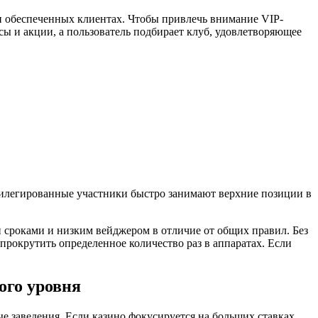
 и обеспеченных клиентах. Чтобы привлечь внимание VIP-
сы и акции, а пользователь подбирает клуб, удовлетворяющее
ивилегированные участники быстро занимают верхние позиции в
сроками и низким вейджером в отличие от общих правил. Без
прокрутить определенное количество раз в аппаратах. Если
ого уровня
 заведения. Если казино фокусируется на больших ставках,