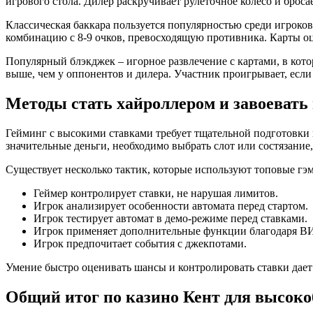
игрового стола. Дилер раскручивает рулеточное колесо и брос
Классическая баккара пользуется популярностью среди игроков
комбинацию с 8-9 очков, превосходящую противника. Карты о
Популярный блэкджек – игорное развлечение с картами, в кот
выше, чем у оппонентов и дилера. Участник проигрывает, есл
Методы стать хайроллером и завоевать
Гейминг с высокими ставками требует тщательной подготовки 
значительные деньги, необходимо выбрать слот или состязание, 
Существует несколько тактик, которые используют топовые гэ
Геймер контролирует ставки, не нарушая лимитов.
Игрок анализирует особенности автомата перед стартом.
Игрок тестирует автомат в демо-режиме перед ставками.
Игрок применяет дополнительные функции благодаря ВИ
Игрок предпочитает события с джекпотами.
Умение быстро оценивать шансы и контролировать ставки дает 
Общий итог по казино Кент для высок