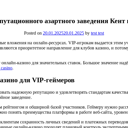
утационного азартного заведения Кент 
Posted on
20.01.2025
20.01.2025
by
test test
ые вложения на онлайн-ресурсах. VIP-игрокам выдается этим у
являются приоритетное направление для клубов казино, и пото
онлайн-казино для значительных ставок. Большое значение надё
 casino
.
азино для VIP-геймеров
вовать надежную репутацию и удовлетворять стандартам качеств
йное заведение.
 рейтингом и обширной базой участников. Геймеру нужно рассмо
жно понять преимущества платформы в работе веб-сайта, уровен
клиентам сохранность личных сведений и платежных переводов.
ванные онлайн-казино проходят плановый контроль экспертными а