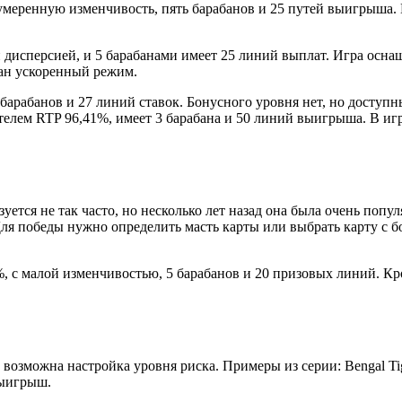
, умеренную изменчивость, пять барабанов и 25 путей выигрыша
кой дисперсией, и 5 барабанами имеет 25 линий выплат. Игра ос
ван ускоренный режим.
 барабанов и 27 линий ставок. Бонусного уровня нет, но доступн
зателем RTP 96,41%, имеет 3 барабана и 50 линий выигрыша. В и
уется не так часто, но несколько лет назад она была очень поп
ля победы нужно определить масть карты или выбрать карту с б
%, с малой изменчивостью, 5 барабанов и 20 призовых линий. К
возможна настройка уровня риска. Примеры из серии: Bengal Tige
выигрыш.