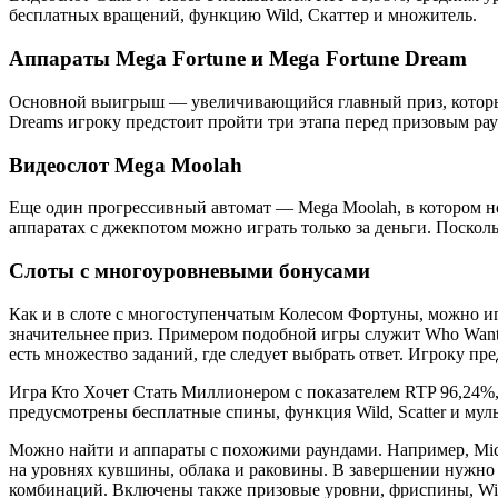
бесплатных вращений, функцию Wild, Скаттер и множитель.
Аппараты Mega Fortune и Mega Fortune Dream
Основной выигрыш — увеличивающийся главный приз, который 
Dreams игроку предстоит пройти три этапа перед призовым раун
Видеослот Mega Moolah
Еще один прогрессивный автомат — Mega Moolah, в котором не
аппаратах с джекпотом можно играть только за деньги. Посколь
Слоты с многоуровневыми бонусами
Как и в слоте с многоступенчатым Колесом Фортуны, можно игр
значительнее приз. Примером подобной игры служит Who Wants 
есть множество заданий, где следует выбрать ответ. Игроку пр
Игра Кто Хочет Стать Миллионером с показателем RTP 96,24%
предусмотрены бесплатные спины, функция Wild, Scatter и мул
Можно найти и аппараты с похожими раундами. Например, Micr
на уровнях кувшины, облака и раковины. В завершении нужно
комбинаций. Включены также призовые уровни, фриспины, Wild