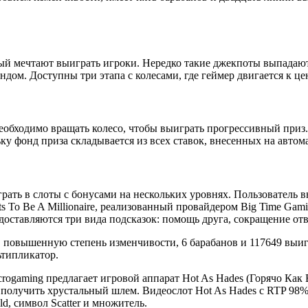
мечтают выиграть игроки. Нередко такие джекпоты выпадают н
дом. Доступны три этапа с колесами, где геймер двигается к це
обходимо вращать колесо, чтобы выиграть прогрессивный приз. 
ку фонд приза складывается из всех ставок, внесенных на автома
ать в слоты с бонусами на нескольких уровнях. Пользователь вы
To Be A Millionaire, реализованный провайдером Big Time Gami
едоставляются три вида подсказок: помощь друга, сокращение отв
, повышенную степень изменчивости, 6 барабанов и 117649 выи
ьтипликатор.
ogaming предлагает игровой аппарат Hot As Hades (Горячо Как 
 получить хрустальный шлем. Видеослот Hot As Hades с RTP 98
, символ Scatter и множитель.