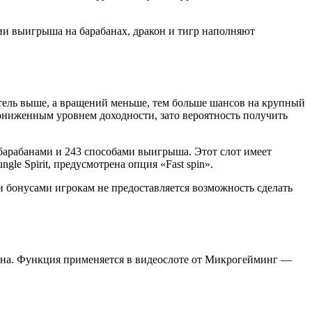
ии выигрыша на барабанах, дракон и тигр наполняют
тель выше, а вращений меньше, тем больше шансов на крупный
ониженным уровнем доходности, зато вероятность получить
ю барабанами и 243 способами выигрыша. Этот слот имеет
le Spirit, предусмотрена опция «Fast spin».
и бонусами игрокам не предоставляется возможность сделать
ана. Функция применяется в видеослоте от Микрогейминг —