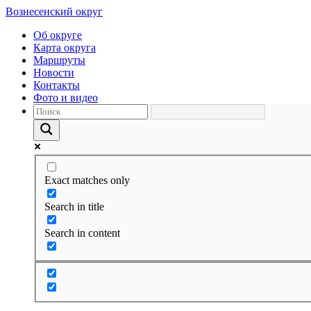
Вознесенский округ
Об округе
Карта округа
Маршруты
Новости
Контакты
Фото и видео
Exact matches only
Search in title
Search in content