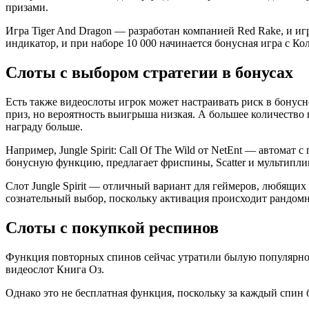
призами.
Игра Tiger And Dragon — разработан компанией Red Rake, и и
индикатор, и при наборе 10 000 начинается бонусная игра с Ко
Слоты с выбором стратегии в бонусах
Есть также видеослоты игрок может настраивать риск в бонус
приз, но вероятность выигрыша низкая. А большее количество
награду больше.
Например, Jungle Spirit: Call Of The Wild от NetEnt — автома
бонусную функцию, предлагает фриспины, Scatter и мультипликат
Слот Jungle Spirit — отличный вариант для геймеров, любящих
сознательный выбор, поскольку активация происходит рандомн
Слоты с покупкой респинов
Функция повторных спинов сейчас утратили былую популярнос
видеослот Книга Оз.
Однако это не бесплатная функция, поскольку за каждый спин бе