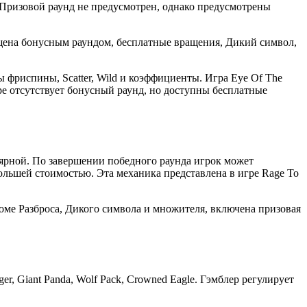
. Призовой раунд не предусмотрен, однако предусмотрены
нащена бонусным раундом, бесплатные вращения, Дикий символ,
ы фриспины, Scatter, Wild и коэффициенты. Игра Eye Of The
гре отсутствует бонусный раунд, но доступны бесплатные
улярной. По завершении победного раунда игрок может
ольшей стоимостью. Эта механика представлена в игре Rage To
роме Разброса, Дикого символа и множителя, включена призовая
r, Giant Panda, Wolf Pack, Crowned Eagle. Гэмблер регулирует