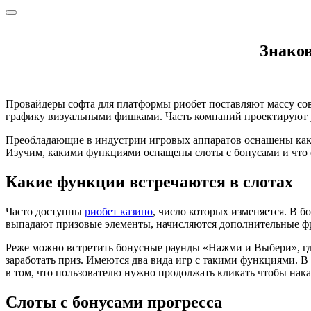
Знако
Провайдеры софта для платформы риобет поставляют массу со
графику визуальными фишками. Часть компаний проектируют 
Преобладающие в индустрии игровых аппаратов оснащены как м
Изучим, какими функциями оснащены слоты с бонусами и что е
Какие функции встречаются в слотах
Часто доступны
риобет казино
, число которых изменяется. В б
выпадают призовые элементы, начисляются дополнительные фр
Реже можно встретить бонусные раунды «Нажми и Выбери», где
заработать приз. Имеются два вида игр с такими функциями. В
в том, что пользователю нужно продолжать кликать чтобы нака
Слоты с бонусами прогресса