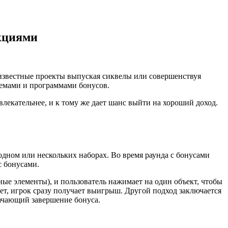
кциями
известные проекты выпуская сиквелы или совершенствуя
емами и программами бонусов.
екательнее, и к тому же дает шанс выйти на хороший доход.
 одном или нескольких наборах. Во время раунда с бонусами
с бонусами.
ые элементы), и пользователь нажимает на один объект, чтобы
зет, игрок сразу получает выигрыш. Другой подход заключается
начающий завершение бонуса.