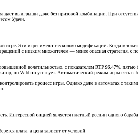
гра дает выигрыши даже без призовой комбинации. При отсутств
лесом Удачи.
ной игре. Эти игры имеют несколько модификаций. Когда множи
 вращений с низким множителем — менее опасная стратегия, с п
т с повышенной волатильностью, с показателем RTP 96,47%, пять
ор, но Wild отсутствует. Автоматический режим игры есть в Jung
 контролировать процесс игры. Однако даже в автоматах с таким
о.
ть. Интересной опцией является платный респин одного бараб
рется плата, а цена зависит от условий.