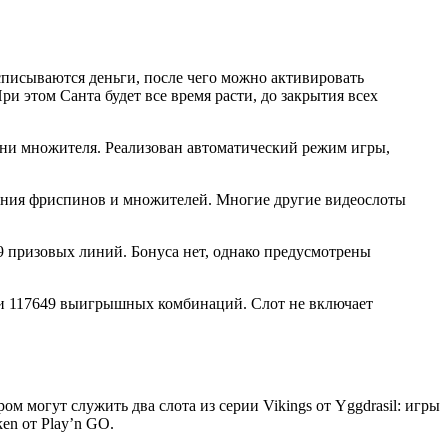
 списываются деньги, после чего можно активировать
ри этом Санта будет все время расти, до закрытия всех
а, ни множителя. Реализован автоматический режим игры,
ичения фриспинов и множителей. Многие другие видеослоты
49 призовых линий. Бонуса нет, однако предусмотрены
ек и 117649 выигрышных комбинаций. Слот не включает
 могут служить два слота из серии Vikings от Yggdrasil: игры
en от Play’n GO.