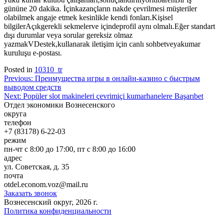
gününe 20 dakika. İçinkazançların nakde çevrilmesi müşteriler
olabilmek angaje etmek kesinlikle kendi fonları.Kişisel
bilgilerAçıkgerekli sekmelerve içindeprofil aynı olmalı.Eğer standart
dışı durumlar veya sorular gereksiz olmaz
yazmakVDestek,kullanarak iletişim için canlı sohbetveyakumar
kuruluşu e-postası.
Posted in
10310_tr
Навигация
Previous:
Преимущества игры в онлайн-казино с быстрым
выводом средств
по
Next:
Popüler slot makineleri çevrimiçi kumarhanelere Başarıbet
записям
Отдел экономики Вознесенского
округа
телефон
+7 (83178) 6-22-03
режим
пн-чт с 8:00 до 17:00, пт с 8:00 до 16:00
адрес
ул. Советская, д. 35
почта
otdel.eсonom.voz@mail.ru
Заказать звонок
Вознесенский округ, 2026 г.
Политика конфиденциальности