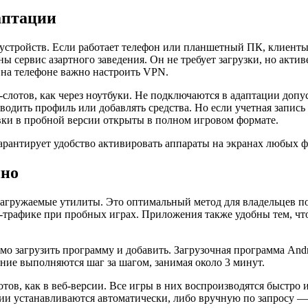
аптации
устройств. Если работает телефон или планшетный ПК, клиенты 
 сервис азартного заведения. Он не требует загрузки, но акти
 на телефоне важно настроить VPN.
слотов, как через ноутбуки. Не подключаются в адаптации допус
дить профиль или добавлять средства. Но если учетная запись 
авки в пробной версии открыты в полном игровом формате.
гарантирует удобство активировать аппараты на экранах любых 
ино
загружаемые утилиты. Это оптимальный метод для владельцев п
-трафике при пробных играх. Приложения также удобны тем, что
мо загрузить программу и добавить. Загрузочная программа Andr
ение выполняются шаг за шагом, занимая около 3 минут.
в, как в веб-версии. Все игры в них воспроизводятся быстро и
сии устанавливаются автоматически, либо вручную по запросу —