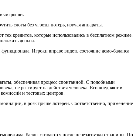
е выигрыши.
тить слоты без угрозы потерь, изучая аппараты.
т тех кредитов, которые использовались в бесплатном режиме.
положить деньги.
я функционала. Игроки вправе видеть состояние демо-баланса
ьтаты, обеспечивая процесс спонтанной. С подобными
ека, не реагирует на действия человека. Его внедряют в
комиссий и тестовых центров.
омбинации, в розыгрыше лотереи. Соответственно, применение
еморежима, баллы стираются после перезагрузки страницы. По