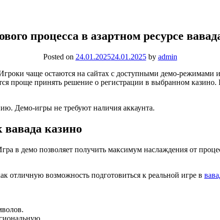
вого процесса в азартном ресурсе вавада
Posted on
24.01.2025
24.01.2025
by
admin
гроки чаще остаются на сайтах с доступными демо-режимами иг
ся проще принять решение о регистрации в выбранном казино. 
ию. Демо-игры не требуют наличия аккаунта.
 вавада казино
ра в демо позволяет получить максимум наслаждения от процесса
ак отличную возможность подготовиться к реальной игре в
вава
мволов.
ссиональную.