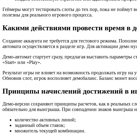
Геймеры могут тестировать слоты до тех пор, пока не поймут
полезны для реального игрового процесса.
Какими действиями провести время в 
Создание аккаунта не требуется для тестового режима. Попол
автомата осуществляется в разделе игр. Для активации демо н
Демо-автомат стартует сразу, предлагая выставить параметры
«Start» или «Play».
Результат игры не влияет на возможность продолжать игру на
Обновив слот, игрок восполняет демобаланс. Баланс монет вос
Принципы начислений достижений в иг
Демо-версии сохраняют принципы расчетов, как в реальных сло
обязательно для выигрыша. При совпадении знаков выигрыш на
количество активных линий;
заданный объем ставок;
множитель текущей комбинации.