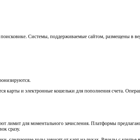
ли поисковике. Системы, поддерживаемые сайтом, размещены в в
хронизируются.
ются карты и электронные кошельки для пополнения счета. Опера
уют лимит для моментального зачисления. Платформы предлагаю
ок сразу.
ки, следующие ходы зависят от карт на руках. Раунды с крупье 