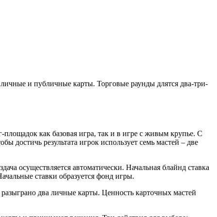
личные и публичные карты. Торговые раунды длятся два-три-
площадок как базовая игра, так и в игре с живым крупье. С
бы достичь результата игрок использует семь мастей – две
аздача осуществляется автоматически. Начальная блайнд ставка
Начальные ставки образуется фонд игры.
м разыграно два личные карты. Ценность карточных мастей