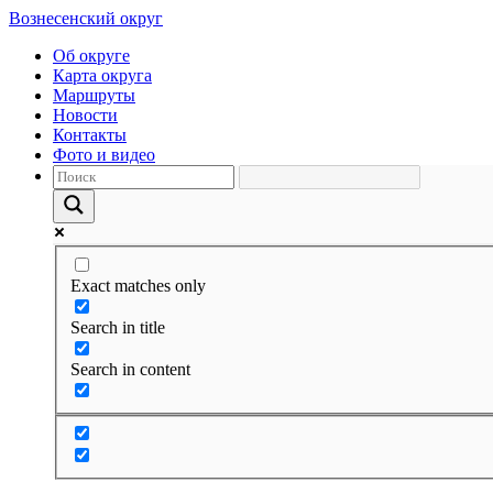
Вознесенский округ
Об округе
Карта округа
Маршруты
Новости
Контакты
Фото и видео
Exact matches only
Search in title
Search in content