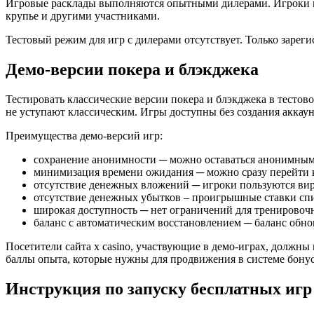
Игровые расклады выполняются опытными дилерами. Игроки мо
крупье и другими участниками.
Тестовый режим для игр с дилерами отсутствует. Только заре
Демо-версии покера и блэкджека
Тестировать классические версии покера и блэкджека в тесто
не уступают классическим. Игры доступны без создания аккаун
Преимущества демо-версий игр:
сохранение анонимности ─ можно оставаться анонимным б
минимизация времени ожидания ─ можно сразу перейти к
отсутствие денежных вложений ─ игроки пользуются ви
отсутствие денежных убытков – проигрышные ставки спи
широкая доступность ─ нет ограничений для тренировоч
баланс с автоматическим восстановлением ─ баланс обно
Посетители сайта x casino, участвующие в демо-играх, должн
баллы опыта, которые нужны для продвижения в системе бонус
Инструкция по запуску бесплатных игр в