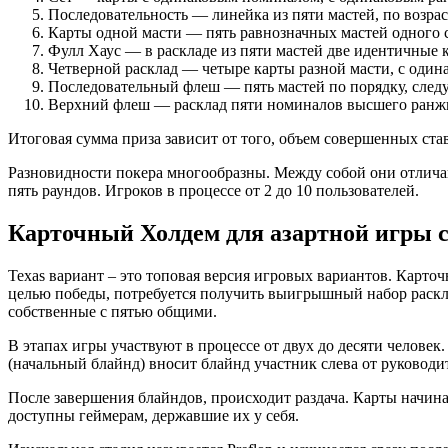
Последовательность — линейка из пяти мастей, по возр
Карты одной масти — пять равнозначных мастей одного с
Фулл Хаус — в раскладе из пяти мастей две идентичные к
Четверной расклад — четыре карты разной масти, с один
Последовательный флеш — пять мастей по порядку, сле
Верхний флеш — расклад пяти номиналов высшего ранжир
Итоговая сумма приза зависит от того, объем совершенных став
Разновидности покера многообразны. Между собой они отличаю
пять раундов. Игроков в процессе от 2 до 10 пользователей.
Карточный Холдем для азартной игры c
Texas вариант – это топовая версия игровых вариантов. Карто
целью победы, потребуется получить выигрышный набор расклад
собственные с пятью общими.
В этапах игры участвуют в процессе от двух до десяти человек.
(начальный блайнд) вносит блайнд участник слева от руководи
После завершения блайндов, происходит раздача. Карты начина
доступны геймерам, державшие их у себя.