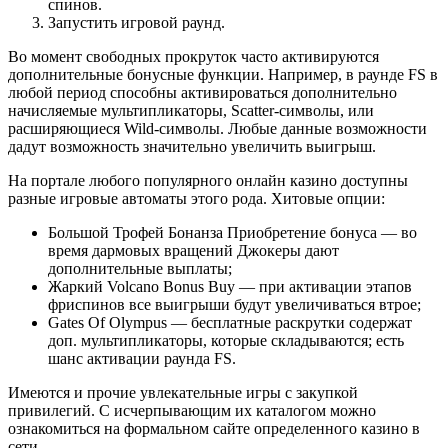
спинов.
Запустить игровой раунд.
Во момент свободных прокруток часто активируются
дополнительные бонусные функции. Например, в раунде FS в
любой период способны активироваться дополнительно
начисляемые мультипликаторы, Scatter-символы, или
расширяющиеся Wild-символы. Любые данные возможности
дадут возможность значительно увеличить выигрыш.
На портале любого популярного онлайн казино доступны
разные игровые автоматы этого рода. Хитовые опции:
Большой Трофей Бонанза Приобретение бонуса — во
время дармовых вращений Джокеры дают
дополнительные выплаты;
Жаркий Volcano Bonus Buy — при активации этапов
фриспинов все выигрыши будут увеличиваться втрое;
Gates Of Olympus — бесплатные раскрутки содержат
доп. мультипликаторы, которые складываются; есть
шанс активации раунда FS.
Имеются и прочие увлекательные игры с закупкой
привилегий. С исчерпывающим их каталогом можно
ознакомиться на формальном сайте определенного казино в
сети.