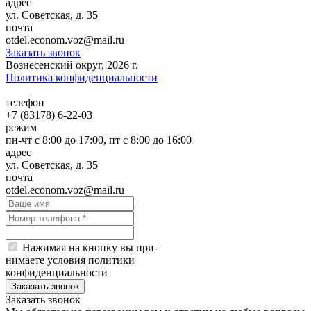
адрес
ул. Советская, д. 35
почта
otdel.eсonom.voz@mail.ru
Заказать звонок
Вознесенский округ, 2026 г.
Политика конфиденциальности
телефон
+7 (83178) 6-22-03
режим
пн-чт с 8:00 до 17:00, пт с 8:00 до 16:00
адрес
ул. Советская, д. 35
почта
otdel.eсonom.voz@mail.ru
Нажимая на кнопку вы при-
нимаете условия политики
конфиденциальности
Заказать звонок
Заказать звонок