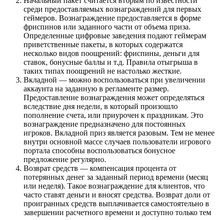
Начальный пакет считается вторым по известности
среди предоставляемых вознаграждений для первых
геймеров. Вознаграждение предоставляется в форме
фриспинов или заданного части от объема приза.
Определенные цифровые заведения подают геймерам
приветственные пакеты, в которых содержатся
несколько видов поощрений: фриспины, деньги для
ставок, бонусные баллы и т.д. Правила отыгрыша в
таких типах поощрений не настолько жесткие.
Вкладной — можно воспользоваться при увеличении
аккаунта на заданную в регламенте размер.
Предоставление вознаграждения может определяться
вследствие дня недели, в который произошло
пополнение счета, или приурочен к праздникам. Это
вознаграждение предназначено для постоянных
игроков. Вкладной приз является разовым. Тем не менее
внутри основной массе случаев пользователи игрового
портала способны воспользоваться бонусное
предложение регулярно.
Возврат средств — компенсация процента от
потерянных денег за заданный период времени (месяц
или неделя). Такое вознаграждение для клиентов, что
часто ставят деньги и вносят средства. Возврат доли от
проигранных средств выплачивается самостоятельно в
завершении расчетного времени и доступно только тем