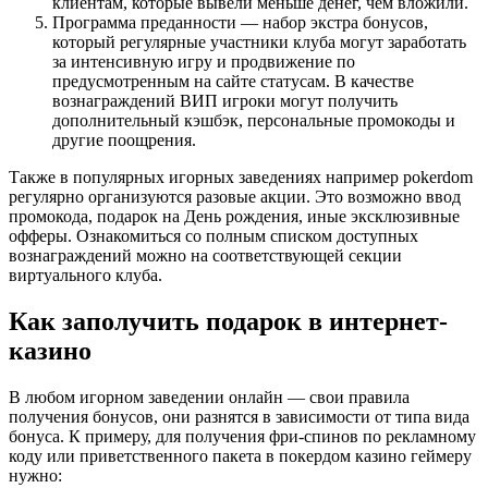
клиентам, которые вывели меньше денег, чем вложили.
Программа преданности — набор экстра бонусов,
который регулярные участники клуба могут заработать
за интенсивную игру и продвижение по
предусмотренным на сайте статусам. В качестве
вознаграждений ВИП игроки могут получить
дополнительный кэшбэк, персональные промокоды и
другие поощрения.
Также в популярных игорных заведениях например pokerdom
регулярно организуются разовые акции. Это возможно ввод
промокода, подарок на День рождения, иные эксклюзивные
офферы. Ознакомиться со полным списком доступных
вознаграждений можно на соответствующей секции
виртуального клуба.
Как заполучить подарок в интернет-
казино
В любом игорном заведении онлайн — свои правила
получения бонусов, они разнятся в зависимости от типа вида
бонуса. К примеру, для получения фри-спинов по рекламному
коду или приветственного пакета в покердом казино геймеру
нужно: