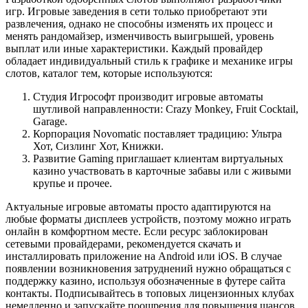
игр. Игровые заведения в сети только приобретают эти
развлечения, однако не способны изменять их процесс и
менять рандомайзер, изменчивость выигрышей, уровень
выплат или иные характеристики. Каждый провайдер
обладает индивидуальный стиль к графике и механике игры
слотов, каталог тем, которые используются:
Студия Игрософт производит игровые автоматы
шутливой направленности: Crazy Monkey, Fruit Cocktail,
Garage.
Корпорация Novomatic поставляет традицию: Ультра
Хот, Сизлинг Хот, Книжки.
Развитие Gaming приглашает клиентам виртуальных
казино участвовать в карточные забавы или с живыми
крупье и прочее.
Актуальные игровые автоматы просто адаптируются на
любые форматы дисплеев устройств, поэтому можно играть
онлайн в комфортном месте. Если ресурс заблокирован
сетевыми провайдерами, рекомендуется скачать и
инсталлировать приложение на Android или iOS. В случае
появлении возникновения затруднений нужно обращаться с
поддержку казино, используя обозначенные в футере сайта
контакты. Подписывайтесь в топовых лицензионных клубах
немедленно и запускайте поощрения для повышения шансов