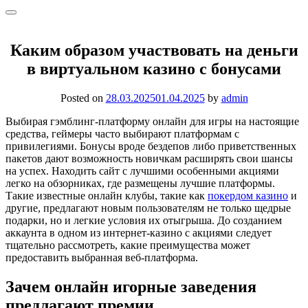
Каким образом участвовать на деньги
в виртуальном казино с бонусами
Posted on
28.03.2025
01.04.2025
by
admin
Выбирая гэмблинг-платформу онлайн для игры на настоящие
средства, геймеры часто выбирают платформам с
привилегиями. Бонусы вроде бездепов либо приветственных
пакетов дают возможность новичкам расширять свои шансы
на успех. Находить сайт с лучшими особенными акциями
легко на обзорниках, где размещены лучшие платформы.
Такие известные онлайн клубы, такие как
покердом казино
и
другие, предлагают новым пользователям не только щедрые
подарки, но и легкие условия их отыгрыша. До созданием
аккаунта в одном из интернет-казино с акциями следует
тщательно рассмотреть, какие преимущества может
предоставить выбранная веб-платформа.
Зачем онлайн игорные заведения
предлагают премии