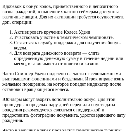
Вдобавок к бонус-кодов, приветственного и депозитного
вознаграждений, в нынешних казино геймерам доступны
различные акции. Для их активации требуется осуществлять
доп. операции:
Активировать кручение Колеса Удачи.
Участвовать участие в тематическом чемпионате.
Связаться к службу поддержки для получения бонус-
кодом.
Для возврата денежного возврата — слить
определенную денежную сумму в течение недели или
месяц, в зависимости от политики казино.
Часто Спиннер Удачи поделено на части с всевозможными
выигрышами: фриспинами и бездепами. Игрок вправе взять
желаемое поощрение, на которое попадет индикатор после
остановки вращающегося колеса.
Юбиляры могут забрать дополнительно бонус. Для этой
процедуры в пределах пару дней перед или спустя даты
рождения рекомендуется связаться с поддержкой и
предоставить фотографию документа, удостоверяющего дату
рождения.
Часто в ведущих клубах проводятся тематические турниры.