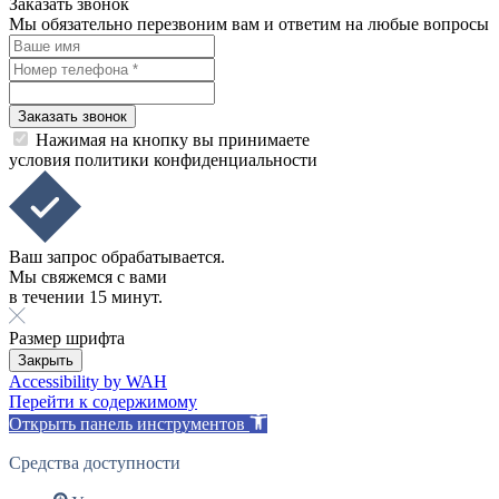
Заказать звонок
Мы обязательно перезвоним вам и ответим на любые вопросы
Заказать звонок
Нажимая на кнопку вы принимаете
условия политики конфиденциальности
Ваш запрос обрабатывается.
Мы свяжемся с вами
в течении 15 минут.
Размер шрифта
Закрыть
Accessibility by WAH
Перейти к содержимому
Открыть панель инструментов
Средства доступности