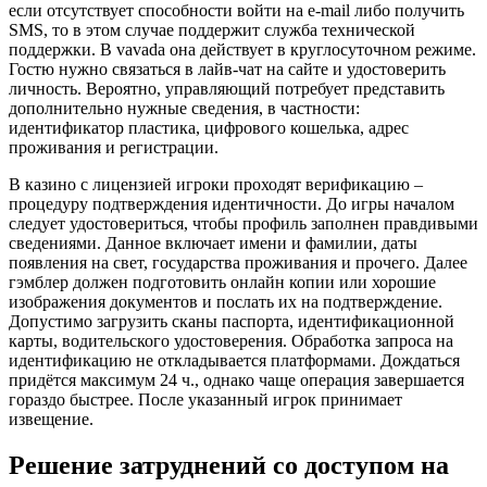
если отсутствует способности войти на e-mail либо получить
SMS, то в этом случае поддержит служба технической
поддержки. В vavada она действует в круглосуточном режиме.
Гостю нужно связаться в лайв-чат на сайте и удостоверить
личность. Вероятно, управляющий потребует представить
дополнительно нужные сведения, в частности:
идентификатор пластика, цифрового кошелька, адрес
проживания и регистрации.
В казино с лицензией игроки проходят верификацию –
процедуру подтверждения идентичности. До игры началом
следует удостовериться, чтобы профиль заполнен правдивыми
сведениями. Данное включает имени и фамилии, даты
появления на свет, государства проживания и прочего. Далее
гэмблер должен подготовить онлайн копии или хорошие
изображения документов и послать их на подтверждение.
Допустимо загрузить сканы паспорта, идентификационной
карты, водительского удостоверения. Обработка запроса на
идентификацию не откладывается платформами. Дождаться
придётся максимум 24 ч., однако чаще операция завершается
гораздо быстрее. После указанный игрок принимает
извещение.
Решение затруднений со доступом на