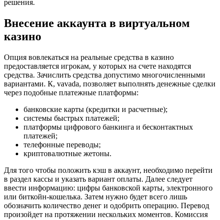
решения.
Внесение аккаунта в виртуальном
казино
Опция вовлекаться на реальные средства в казино
предоставляется игрокам, у которых на счете находятся
средства. Зачислить средства допустимо многочисленными
вариантами. К, vavada, позволяет выполнять денежные сделки
через подобные платежные платформы:
банковские карты (кредитки и расчетные);
системы быстрых платежей;
платформы цифрового банкинга и бесконтактных
платежей;
телефонные переводы;
криптовалютные жетоны.
Для того чтобы положить кэш в аккаунт, необходимо перейти
в раздел кассы и указать вариант оплаты. Далее следует
ввести информацию: цифры банковской карты, электронного
или биткойн-кошелька. Затем нужно будет всего лишь
обозначить количество денег и одобрить операцию. Перевод
произойдет на протяжении нескольких моментов. Комиссия