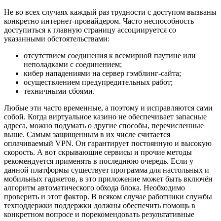
Не во всех случаях каждый раз трудности с доступом вызваны
конкретно интернет-провайдером. Часто неспособность
доступиться к главную страницу ассоциируется со
указанными обстоятельствами:
отсутствием соединения к всемирной паутине или
неполадками с соединением;
кибер нападениями на сервер гэмблинг-сайта;
осуществлением предупредительных работ;
техничными сбоями.
Любые эти часто временные, а поэтому и исправляются сами
собой. Когда виртуальное казино не обеспечивает запасные
адреса, можно подумать о другие способы, перечисленные
выше. Самым защищенным в их числе считается
оплачиваемый VPN. Он гарантирует постоянную и высокую
скорость. А вот скрывающие сервисы и прочие методы
рекомендуется применять в последнюю очередь. Если у
данной платформы существует программа для настольных и
мобильных гаджетов, в это приложение может быть включён
алгоритм автоматического обхода блока. Необходимо
проверить и этот фактор. В всяком случае работники службы
техподдержки поддержки должны обеспечить помощь в
конкретном вопросе и порекомендовать результативные