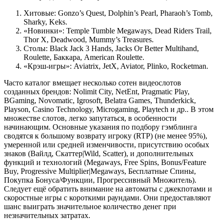
Хитовые: Gonzo’s Quest, Dolphin’s Pearl, Pharaoh’s Tomb,
Sharky, Keks.
«Новинки»: Temple Tumble Megaways, Dead Riders Trail,
Thor X, Deadwood, Mummy’s Treasures.
Столы: Black Jack 3 Hands, Jacks Or Better Multihand,
Roulette, Баккара, American Roulette.
«Крэш-игры»: Aviatrix, JetX, Aviator, Plinko, Rocketman.
Часто каталог вмещает несколько сотен видеослотов
созданных брендов: Nolimit City, NetEnt, Pragmatic Play,
BGaming, Novomatic, Igrosoft, Belatra Games, Thunderkick,
Playson, Casino Technology, Microgaming, Playtech и др.. В этом
множестве слотов, легко запутаться, в особенности
начинающим. Основные указания по подбору гэмблинга
сводятся к большому возврату игроку (RTP) (не менее 95%),
умеренной или средней изменчивости, присутствию особых
знаков (Вайлд, Скаттер|Wild, Scatter), и дополнительных
функций и технологий (Megaways, Free Spins, Bonus/Feature
Buy, Progressive Multiplier|Megaways, Бесплатные Спины,
Покупка Бонуса/Функции, Прогрессивный Множитель).
Следует ещё обратить внимание на автоматы с джекпотами и
скоростные игры с короткими раундами. Они предоставляют
шанс выиграть значительное количество денег при
незначительных затратах.