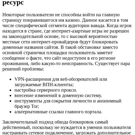
ресурс
Некоторые пользователи не способны войти на главную
страницу понравившегося им казино. Данное касается в том
числе специфической сегмента аудитории вавада. Когда игрок
находится в стране, где интернет-азартные игры не разрешен
на законодательной основе, то с высокой вероятностью
местные сети интернет-провайдеров будут блокировать
доменные названия сайтов. В такой обстановке заместо
основной странички площадки пользователь заметит
сообщение о факте, что сайт недоступен в его регионе
проживания, либо какую-то неисправность. Существует пара
решений проблемы:
VPN-расширения для веб-обозревателей или
загружаемые ВПН-клиенты;
настройка серверного прокси.
внесение изменений в доменную систему.
инструменты для сокрытия личности и анонимный
браузер Tor;
альтернативные ссылки главного портала.
Заключительный подход обхода блокировок самый
действенный, поскольку не нуждается в умении пользователя
настраивать сетевое подключение, загружать дополнительное