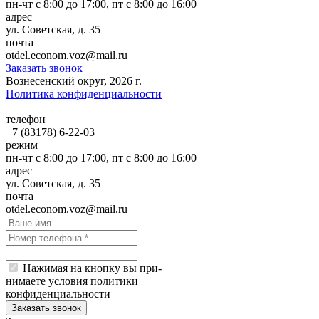
пн-чт с 8:00 до 17:00, пт с 8:00 до 16:00
адрес
ул. Советская, д. 35
почта
otdel.eсonom.voz@mail.ru
Заказать звонок
Вознесенский округ, 2026 г.
Политика конфиденциальности
телефон
+7 (83178) 6-22-03
режим
пн-чт с 8:00 до 17:00, пт с 8:00 до 16:00
адрес
ул. Советская, д. 35
почта
otdel.eсonom.voz@mail.ru
Нажимая на кнопку вы при-
нимаете условия политики
конфиденциальности
Заказать звонок