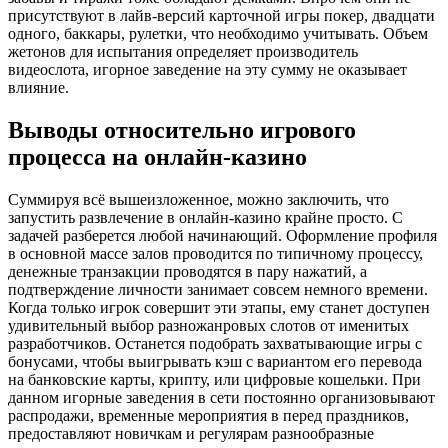
присутствуют в лайв-версий карточной игры покер, двадцати
одного, баккары, рулетки, что необходимо учитывать. Объем
жетонов для испытания определяет производитель
видеослота, игорное заведение на эту сумму не оказывает
влияние.
Выводы относительно игрового
процесса на онлайн-казино
Суммируя всё вышеизложенное, можно заключить, что
запустить развлечение в онлайн-казино крайне просто. С
задачей разберется любой начинающий. Оформление профиля
в основной массе залов проводится по типичному процессу,
денежные транзакции проводятся в пару нажатий, а
подтверждение личности занимает совсем немного времени.
Когда только игрок совершит эти этапы, ему станет доступен
удивительный выбор разножанровых слотов от именитых
разработчиков. Останется подобрать захватывающие игры с
бонусами, чтобы выигрывать кэш с вариантом его перевода
на банковские карты, крипту, или цифровые кошельки. При
данном игорные заведения в сети постоянно организовывают
распродажи, временные мероприятия в перед праздников,
предоставляют новичкам и регулярам разнообразные