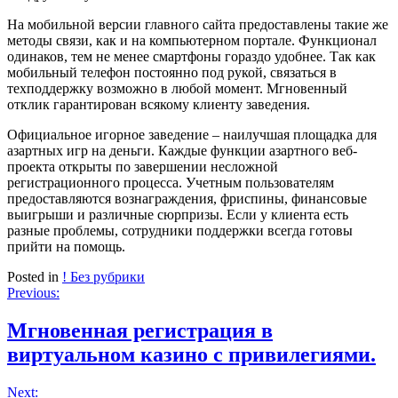
На мобильной версии главного сайта предоставлены такие же
методы связи, как и на компьютерном портале. Функционал
одинаков, тем не менее смартфоны гораздо удобнее. Так как
мобильный телефон постоянно под рукой, связаться в
техподдержку возможно в любой момент. Мгновенный
отклик гарантирован всякому клиенту заведения.
Официальное игорное заведение – наилучшая площадка для
азартных игр на деньги. Каждые функции азартного веб-
проекта открыты по завершении несложной
регистрационного процесса. Учетным пользователям
предоставляются вознаграждения, фриспины, финансовые
выигрыши и различные сюрпризы. Если у клиента есть
разные проблемы, сотрудники поддержки всегда готовы
прийти на помощь.
Posted in
! Без рубрики
Навигация
Previous:
по
Мгновенная регистрация в
записям
виртуальном казино с привилегиями.
Next: