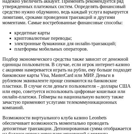
надежно увеличить аккаунт. Применять рекомендуется ряд
утвержденных платежных систем. Определять финансовый
средство нужно обдуманно, ведь каждый услуга варьируется
лимитами, сроками проведения транзакций и другими
моментами. Самые востребованные финансовые способы:
кредитные карты
криптовалютные переводы;
электронные бумажники для онлайн-транзакций;
платформы мобильных операторов.
Подбор экономического средства также зависит от денежной
единицы пользователя. В случае, если игрок интернет-казино
с акциями намеревается играть на рубли, ему больше подходят
банковские карты Visa, MasterCard или МИР. Деньги в
рублевом эквиваленте проще снимаются на банковские
пластики. В случае если деньги пользователя – доллары США
или евро, советуется использовать цифровые кошельки или
онлайн-платежи. Геймеры на национальную валюту также
зачастую применяют услугами телекоммуникационных
компаний.
Возможности виртуального клуба казино Leonbets
обеспечивает возможность моментально проводить
депозитные транзакции. Депонированная сумма отображается
на балансе игрока через пару мгновений с момента