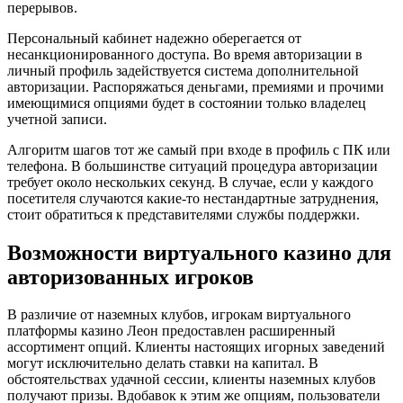
перерывов.
Персональный кабинет надежно оберегается от
несанкционированного доступа. Во время авторизации в
личный профиль задействуется система дополнительной
авторизации. Распоряжаться деньгами, премиями и прочими
имеющимися опциями будет в состоянии только владелец
учетной записи.
Алгоритм шагов тот же самый при входе в профиль с ПК или
телефона. В большинстве ситуаций процедура авторизации
требует около нескольких секунд. В случае, если у каждого
посетителя случаются какие-то нестандартные затруднения,
стоит обратиться к представителями службы поддержки.
Возможности виртуального казино для
авторизованных игроков
В различие от наземных клубов, игрокам виртуального
платформы казино Леон предоставлен расширенный
ассортимент опций. Клиенты настоящих игорных заведений
могут исключительно делать ставки на капитал. В
обстоятельствах удачной сессии, клиенты наземных клубов
получают призы. Вдобавок к этим же опциям, пользователи