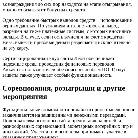
вознаграждения до сих пор находятся на этапе отыгрывания,
можно отказаться от бонусных средств.
Одно требование быстрых выводов средств – использование
верных данных. По условиям интернет-проекта вывод
разрешен на те же платежные системы, с которых вносились
вклады. В случае, если гость зачислил на счет с кредитки
Виза, вывести призовые деньги разрешается исключительно
на эту карту.
Сертифицированный клуб слоты Леон обеспечивает
надежные среды проведения финансовых переводов.
Аккаунты пользователей обезопасены особым ПО. Градус
защиты также улучшает особый функциональность.
Соревнования, розыгрыши и другие
мероприятия
Функциональные возможности онлайн игорного заведения не
заканчиваются на защищёнными денежными переводами.
Пользователям основного сайта предоставлена линейка
разнообразных соревнований, монетарных лотерейных игр и
иных акций. Участники в основном принимают участие в
указанных предложениях: