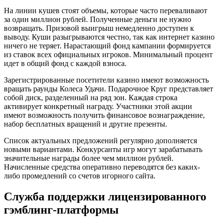
На линии кушев стоят объемы, которые часто переваливают
за один миллион рублей. Полученные деньги не нужно
возвращать. Призовой выигрыш немедленно доступен к
выводу. Куши разыгрываются честно, так как интернет казино
ничего не теряет. Нарастающий фонд кампании формируется
из ставок всех официальных игроков. Минимальный процент
идет в общий фонд с каждой взноса.
Зарегистрированные посетители казино имеют возможность
вращать раунды Колеса Удачи. Подарочное Круг представляет
собой диск, разделенный на ряд зон. Каждая строка
активирует конкретный награду. Участники этой акции
имеют возможность получить финансовое вознаграждение,
набор бесплатных вращений и другие презенты.
Список актуальных предложений регулярно дополняется
новыми вариантами. Конкурсанты игр могут зарабатывать
значительные награды более чем миллион рублей.
Начисленные средства оперативно переводятся без каких-
либо промедлений со счетов игорного сайта.
Служба поддержки лицензированного
гэмблинг-платформы