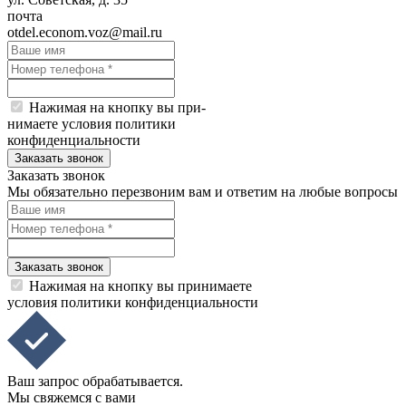
почта
otdel.eсonom.voz@mail.ru
Нажимая на кнопку вы при-
нимаете условия политики
конфиденциальности
Заказать звонок
Заказать звонок
Мы обязательно перезвоним вам и ответим на любые вопросы
Заказать звонок
Нажимая на кнопку вы принимаете
условия политики конфиденциальности
Ваш запрос обрабатывается.
Мы свяжемся с вами