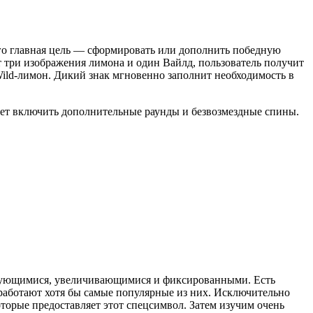
Его главная цель — сформировать или дополнить победную
три изображения лимона и один Вайлд, пользователь получит
ld-лимон. Дикий знак мгновенно заполнит необходимость в
вует включить дополнительные раунды и безвозмездные спины.
мирующимися, увеличивающимися и фиксированными. Есть
к работают хотя бы самые популярные из них. Исключительно
орые предоставляет этот спецсимвол. Затем изучим очень