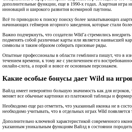
дополнительные функции, еще в 1990-х годах. Азартная игра 
инноваций и широкого развития всемирной паутины.
Всё то приводило к поиску поиску более захватывающих азар
начинающих геймеров игорного заведения, которые стали боле
Важно подчеркнуть, что создатели Wild’а стремились внедрить
подменять собой различные карты или является наивысшей карт
символы и таким образом собирать призовые ряды.
Опытные профессионалы в области гемблинга пишут, что в изн
течением времени, к тому же с увеличением его востребованн
онлайн-слота, а порой и вовсе ее основным персонажем.
Какие особые бонусы дает Wild на игр
Вайлд имеет невероятно большую значимость как для игроков, 
меняет все обычные картинки из платежной таблицы и формир
Необходимо еще раз отметить, что указанный иконка не в сост
необходимо учитывать, что в отдельных играх Wild появляется
Дополнительно ключевой характеристикой современного иконки
указанным уникальным функциям Вайлд в состоянии породить 