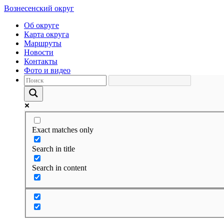
Вознесенский округ
Об округе
Карта округа
Маршруты
Новости
Контакты
Фото и видео
Exact matches only
Search in title
Search in content