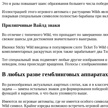
Это в разы повышает шанс образования большего числа побед
Иллюстрацией этого игрового автомата с растущими Wilds явл
покрывая специальным символом полностью барабаны при вк
Прилипчивые Вайлд знаки
Во отличие с типичного Wild, что пропадает по завершении лю
свежие шансы для достижения значительного выигрыша.
Иконки Sticky Wild введены в популярном слоте Ticket To Wil
комплиментарных раскрутках игрок также зарабатывает два Ти
Тот специальный знак подменяет любые другие изображения и о
невидим, пока происходят вращения. Полосы с изображениями 
В любых разве гемблинговых аппаратах
Во разнообразных актуальных азартных слотах, как и в класси
задача — замена остальных знаков для формирования победной
функций и вариантов, о что было упомянуто выше.
Имеются ли игровые автоматы, где не имеется особого символа
Wild символ. Крайне изредка возможно встретить игровой авто