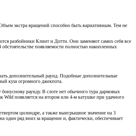
 Объем экстра вращений способно быть вариативным. Тем не
яются разбойники Клинт и Дотти. Они заменяют самих себя все
В обстоятельстве появляемости полностью накопленных
ровать дополнительный раунд. Подобные дополнительные
ьный куш огромного джекпота.
у бонусному раунду. В слоте нет обычного тура дармовых
ак Wild появляется на втором или 4-м катушке при удачного
четвертом цилиндре, а также выигрышное значение на 3
а один ряд вниз за вращение и, фактически, обеспечивает