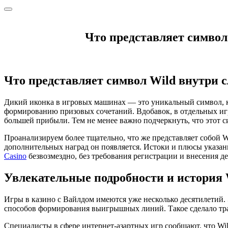
Что представляет символ
Что представляет символ Wild внутри 
Дикий иконка в игровых машинах — это уникальный символ, к
формированию призовых сочетаний. Вдобавок, в отдельных игр
большей прибыли. Тем не менее важно подчеркнуть, что этот си
Проанализируем более тщательно, что же представляет собой W
дополнительных наград он появляется. Истоки и плюсы указан
Casino
безвозмездно, без требования регистрации и внесения де
Увлекательные подробности и история 
Игры в казино с Вайлдом имеются уже несколько десятилетий.
способов формирования выигрышных линий. Такое сделало тра
Специалисты в сфере интернет-азартных игр сообщают, что Wi