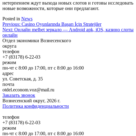
нетерпением ждут выхода новых слотов и готовы исследовать
новые возможности, которые они предлагают.
Posted in
News
Навигация
Previous:
Casino Oyunlarında Başarı İçin Stratejiler
Next:
Онлайн melbet зеркало — Android apk, iOS, казино слоты
по
онлайн
записям
Отдел экономики Вознесенского
округа
телефон
+7 (83178) 6-22-03
режим
пн-чт с 8:00 до 17:00, пт с 8:00 до 16:00
адрес
ул. Советская, д. 35
почта
otdel.eсonom.voz@mail.ru
Заказать звонок
Вознесенский округ, 2026 г.
Политика конфиденциальности
телефон
+7 (83178) 6-22-03
режим
пн-чт с 8:00 до 17:00, пт с 8:00 до 16:00