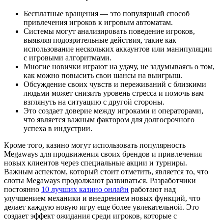
Бесплатные вращения — это популярный способ
привлечения игроков к игровым автоматам.
Системы могут анализировать поведение игроков,
выявляя подозрительные действия, такие как
использование нескольких аккаунтов или манипуляции
с игровыми алгоритмами.
Многие новички играют на удачу, не задумываясь о том,
как можно повысить свои шансы на выигрыш.
Обсуждение своих чувств и переживаний с близкими
людьми может снизить уровень стресса и помочь вам
взглянуть на ситуацию с другой стороны.
Это создает доверие между игроками и операторами,
что является важным фактором для долгосрочного
успеха в индустрии.
Кроме того, казино могут использовать популярность
Megaways для продвижения своих брендов и привлечения
новых клиентов через специальные акции и турниры.
Важным аспектом, который стоит отметить, является то, что
слоты Megaways продолжают развиваться. Разработчики
постоянно
10 лучших казино онлайн
работают над
улучшением механики и внедрением новых функций, что
делает каждую новую игру еще более увлекательной. Это
создает эффект ожидания среди игроков, которые с