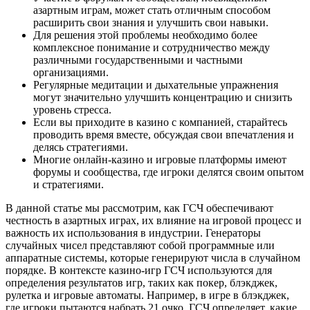
азартным играм, может стать отличным способом
расширить свои знания и улучшить свои навыки.
Для решения этой проблемы необходимо более
комплексное понимание и сотрудничество между
различными государственными и частными
организациями.
Регулярные медитации и дыхательные упражнения
могут значительно улучшить концентрацию и снизить
уровень стресса.
Если вы приходите в казино с компанией, старайтесь
проводить время вместе, обсуждая свои впечатления и
делясь стратегиями.
Многие онлайн-казино и игровые платформы имеют
форумы и сообщества, где игроки делятся своим опытом
и стратегиями.
В данной статье мы рассмотрим, как ГСЧ обеспечивают
честность в азартных играх, их влияние на игровой процесс и
важность их использования в индустрии. Генераторы
случайных чисел представляют собой программные или
аппаратные системы, которые генерируют числа в случайном
порядке. В контексте казино-игр ГСЧ используются для
определения результатов игр, таких как покер, блэкджек,
рулетка и игровые автоматы. Например, в игре в блэкджек,
где игроки пытаются набрать 21 очко, ГСЧ определяет, какие