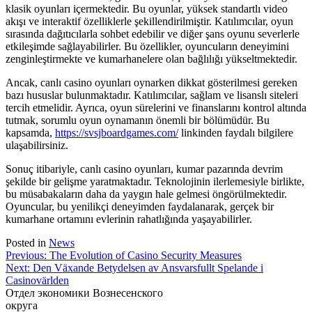
klasik oyunları içermektedir. Bu oyunlar, yüksek standartlı video
akışı ve interaktif özelliklerle şekillendirilmiştir. Katılımcılar, oyun
sırasında dağıtıcılarla sohbet edebilir ve diğer şans oyunu severlerle
etkileşimde sağlayabilirler. Bu özellikler, oyuncuların deneyimini
zenginleştirmekte ve kumarhanelere olan bağlılığı yükseltmektedir.
Ancak, canlı casino oyunları oynarken dikkat gösterilmesi gereken
bazı hususlar bulunmaktadır. Katılımcılar, sağlam ve lisanslı siteleri
tercih etmelidir. Ayrıca, oyun sürelerini ve finanslarını kontrol altında
tutmak, sorumlu oyun oynamanın önemli bir bölümüdür. Bu
kapsamda,
https://svsjboardgames.com/
linkinden faydalı bilgilere
ulaşabilirsiniz.
Sonuç itibariyle, canlı casino oyunları, kumar pazarında devrim
şekilde bir gelişme yaratmaktadır. Teknolojinin ilerlemesiyle birlikte,
bu müsabakaların daha da yaygın hale gelmesi öngörülmektedir.
Oyuncular, bu yenilikçi deneyimden faydalanarak, gerçek bir
kumarhane ortamını evlerinin rahatlığında yaşayabilirler.
Posted in
News
Навигация
Previous:
The Evolution of Casino Security Measures
Next:
Den Växande Betydelsen av Ansvarsfullt Spelande i
по
Casinovärlden
записям
Отдел экономики Вознесенского
округа