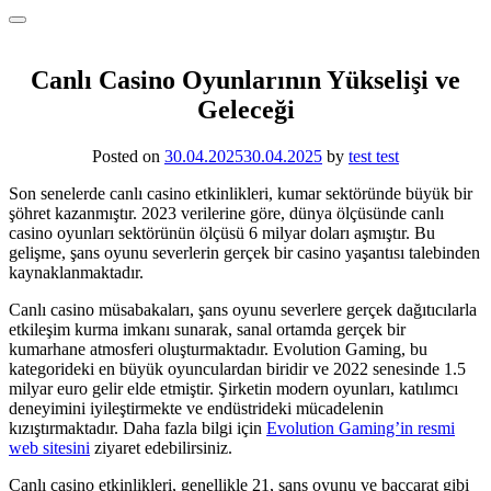
Canlı Casino Oyunlarının Yükselişi ve
Geleceği
Posted on
30.04.2025
30.04.2025
by
test test
Son senelerde canlı casino etkinlikleri, kumar sektöründe büyük bir
şöhret kazanmıştır. 2023 verilerine göre, dünya ölçüsünde canlı
casino oyunları sektörünün ölçüsü 6 milyar doları aşmıştır. Bu
gelişme, şans oyunu severlerin gerçek bir casino yaşantısı talebinden
kaynaklanmaktadır.
Canlı casino müsabakaları, şans oyunu severlere gerçek dağıtıcılarla
etkileşim kurma imkanı sunarak, sanal ortamda gerçek bir
kumarhane atmosferi oluşturmaktadır. Evolution Gaming, bu
kategorideki en büyük oyunculardan biridir ve 2022 senesinde 1.5
milyar euro gelir elde etmiştir. Şirketin modern oyunları, katılımcı
deneyimini iyileştirmekte ve endüstrideki mücadelenin
kızıştırmaktadır. Daha fazla bilgi için
Evolution Gaming’in resmi
web sitesini
ziyaret edebilirsiniz.
Canlı casino etkinlikleri, genellikle 21, şans oyunu ve baccarat gibi