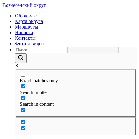
Вознесенский округ
Об округе
Карта округа
Маршруты
Новости
Контакты
Фото и видео
Exact matches only
Search in title
Search in content