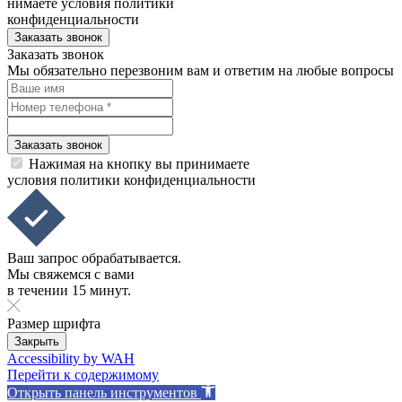
нимаете условия политики
конфиденциальности
Заказать звонок
Заказать звонок
Мы обязательно перезвоним вам и ответим на любые вопросы
Заказать звонок
Нажимая на кнопку вы принимаете
условия политики конфиденциальности
Ваш запрос обрабатывается.
Мы свяжемся с вами
в течении 15 минут.
Размер шрифта
Закрыть
Accessibility by WAH
Перейти к содержимому
Открыть панель инструментов