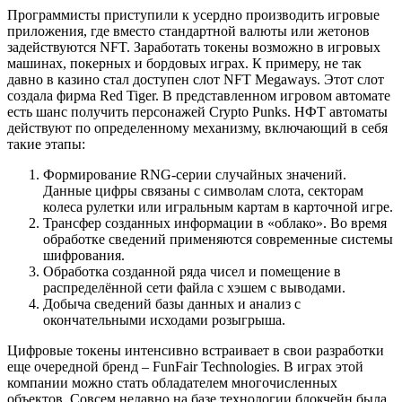
Программисты приступили к усердно производить игровые
приложения, где вместо стандартной валюты или жетонов
задействуются NFT. Заработать токены возможно в игровых
машинах, покерных и бордовых играх. К примеру, не так
давно в казино стал доступен слот NFT Megaways. Этот слот
создала фирма Red Tiger. В представленном игровом автомате
есть шанс получить персонажей Crypto Punks. НФТ автоматы
действуют по определенному механизму, включающий в себя
такие этапы:
Формирование RNG-серии случайных значений.
Данные цифры связаны с символам слота, секторaм
колеса рулетки или игральным картам в карточной игре.
Трансфер созданных информации в «облако». Во время
обработке сведений применяются современные системы
шифрования.
Обработка созданной ряда чисел и помещение в
распределённой сети файла с хэшем с выводами.
Добыча сведений базы данных и анализ с
окончательными исходами розыгрыша.
Цифровые токены интенсивно встраивает в свои разработки
еще очередной бренд – FunFair Technologies. В играх этой
компании можно стать обладателем многочисленных
объектов. Совсем недавно на базе технологии блокчейн была