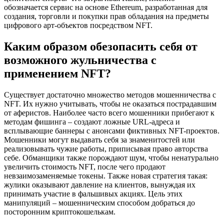
обозначается сервис на основе Ethereum, разработанная для
создания, торговли и покупки прав обладания на предметы
цифрового арт-объектов посредством NFT.
Каким образом обезопасить себя от
возможного жульничества с
применением NFT?
Существует достаточно множество методов мошенничества с
NFT. Их нужно учитывать, чтобы не оказаться пострадавшим
от аферистов. Наиболее часто всего мошенники прибегают к
методам фишинга – создают ложные URL-адреса и
всплывающие баннеры с анонсами фиктивных NFT-проектов.
Мошенники могут выдавать себя за знаменитостей или
реализовывать чужие работы, приписывая право авторства
себе. Обманщики также порождают шум, чтобы ненатурально
увеличить стоимость NFT, после чего продают
невзаимозаменяемые токены. Также новая стратегия такая:
жулики оказывают давление на клиентов, вынуждая их
принимать участие в фальшивых акциях. Цель этих
манипуляций – мошенническим способом добраться до
посторонним криптокошелькам.