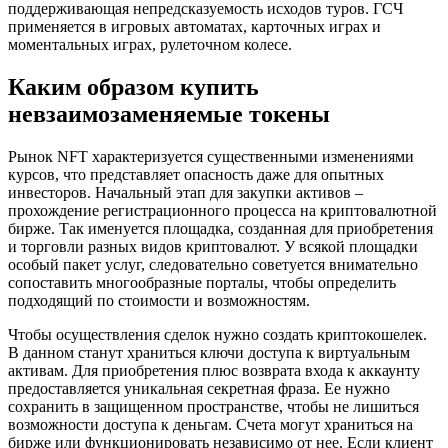
поддерживающая непредсказуемость исходов туров. ГСЧ
применяется в игровых автоматах, карточных играх и
моментальных играх, рулеточном колесе.
Каким образом купить
невзаимозаменяемые токены
Рынок NFT характеризуется существенными изменениями
курсов, что представляет опасность даже для опытных
инвесторов. Начальный этап для закупки активов –
прохождение регистрационного процесса на криптовалютной
бирже. Так именуется площадка, созданная для приобретения
и торговли разных видов криптовалют. У всякой площадки
особый пакет услуг, следовательно советуется внимательно
сопоставить многообразные порталы, чтобы определить
подходящий по стоимости и возможностям.
Чтобы осуществления сделок нужно создать криптокошелек.
В данном станут храниться ключи доступа к виртуальным
активам. Для приобретения плюс возврата входа к аккаунту
предоставляется уникальная секретная фраза. Ее нужно
сохранить в защищенном пространстве, чтобы не лишиться
возможности доступа к деньгам. Счета могут храниться на
бирже или функционировать независимо от нее. Если клиент