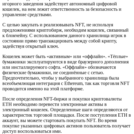
игорного заведения задействует автономный цифровой
кошелек, на нем лежит ответственность за безопасность и
управление средствами.
С целью закупать и реализовывать NFT, не используя
предложениями криптобирж, необходим кошелек, связанный
к блокчейну. С использованием данного хранилища игрок в
состоянии прямо транзакцировать между собой крипту,
задействуя открытый ключ.
Кошелек может быть «активным» или «оффлайн». «Тёплые»
бумажники эксплуатируются в виде браузерного дополнения
или инсталлируемого софта. «Оффлайн» обозначаются
физические бумажники, не соединённые с сетью.
Предпочтительно, чтобы у выбранного хранилища была
всеобъемлющая интеграция с Ethereum, так как торговля NFT
проводится именно на этой платформе.
После определения NFT-биржи и покупки криптовалюты
ETH необходимо перевести электронные активы в
электронный кошелек. Определенные шаги определяются от
характеристик торговой площадки. После поступления ETH в
аккаунт, вы можете стартовать покупать NFT. Во время
покупке указанных цифровых активов пользователь получает
доступ воспользоваться ими.