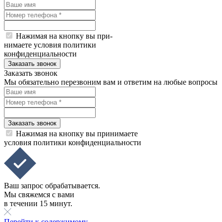
Нажимая на кнопку вы при-
нимаете условия политики
конфиденциальности
Заказать звонок
Заказать звонок
Мы обязательно перезвоним вам и ответим на любые вопросы
Заказать звонок
Нажимая на кнопку вы принимаете
условия политики конфиденциальности
Ваш запрос обрабатывается.
Мы свяжемся с вами
в течении 15 минут.
Перейти к содержимому