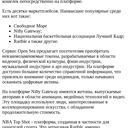
кошелек непосредственно на платформе.
Есть десятки маркетплейсов. Наивысшие популярные среди
них вот такие:
Свободное Море
Nifty Gateway;
Национальная баскетбольная ассоциация Лучший Кадр;
Rarible а также другие.
Сервис Open Sea предлагает посетителям приобретать
невзаимозаменяемые токены, разрабатываемые в области
видеоигр, физической культуры, фэшн-индустрии,
музыкальной индустрии и арт-индустрии. На платформе
доступно большое количество справочной информации, что
привлекло внимание среди индивидов, только начавших
осваивать цифровые активы.
На платформе Nifty Gateway имеются жетоны, выпускаемые
авторами в области анимации, медийных технологий и видео.
Эту площадку используют люди, заинтересованные в
коллекционировании искусства, с обладанием
продолжительную стоимость.
NBA Top Shot – платформа, созданная в частности для
ценителей спорта. Что затрагивая Rarible, именно