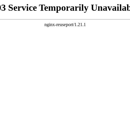
03 Service Temporarily Unavailab
nginx-reuseport/1.21.1