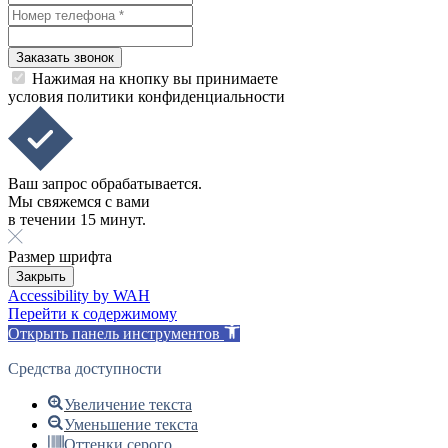
Заказать звонок
Нажимая на кнопку вы принимаете
условия политики конфиденциальности
Ваш запрос обрабатывается.
Мы свяжемся с вами
в течении 15 минут.
Размер шрифта
Закрыть
Accessibility by WAH
Перейти к содержимому
Открыть панель инструментов
Средства доступности
Увеличение текста
Уменьшение текста
Оттенки серого