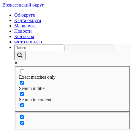
Вознесенский округ
Об округе
Карта округа
Маршруты
Новости
Контакты
Фото и видео
Exact matches only
Search in title
Search in content