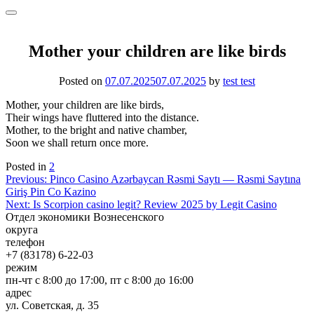
Mother your children are like birds
Posted on
07.07.2025
07.07.2025
by
test test
Mother, your children are like birds,
Their wings have fluttered into the distance.
Mother, to the bright and native chamber,
Soon we shall return once more.
Posted in
2
Навигация
Previous:
Pinco Casino Azərbaycan Rəsmi Saytı — Rəsmi Saytına
Giriş Pin Co Kazino
по
Next:
Is Scorpion casino legit? Review 2025 by Legit Casino
записям
Отдел экономики Вознесенского
округа
телефон
+7 (83178) 6-22-03
режим
пн-чт с 8:00 до 17:00, пт с 8:00 до 16:00
адрес
ул. Советская, д. 35