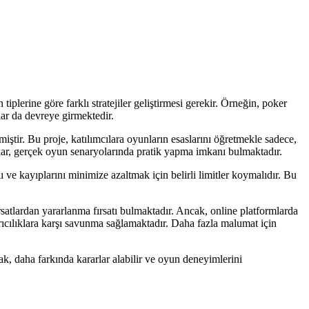
plerine göre farklı stratejiler geliştirmesi gerekir. Örneğin, poker
lar da devreye girmektedir.
iştir. Bu proje, katılımcılara oyunların esaslarını öğretmekle sadece,
ılar, gerçek oyun senaryolarında pratik yapma imkanı bulmaktadır.
 ve kayıplarını minimize azaltmak için belirli limitler koymalıdır. Bu
satlardan yararlanma fırsatı bulmaktadır. Ancak, online platformlarda
rıcılıklara karşı savunma sağlamaktadır. Daha fazla malumat için
ak, daha farkında kararlar alabilir ve oyun deneyimlerini