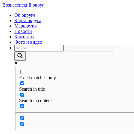
Вознесенский округ
Об округе
Карта округа
Маршруты
Новости
Контакты
Фото и видео
Exact matches only
Search in title
Search in content