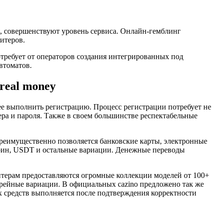
 совершенствуют уровень сервиса. Онлайн-гемблинг
итеров.
отребует от операторов создания интегрированных под
втоматов.
real money
лее выполнить регистрацию. Процесс регистрации потребует не
ра и пароля. Также в своем большинстве респектабельные
 преимущественно позволяется банковские карты, электронные
коин, USDT и остальные вариации. Денежные переводы
терам предоставляются огромные коллекции моделей от 100+
отерейные вариации. В официальных cazino предложено так же
х средств выполняется после подтверждения корректности