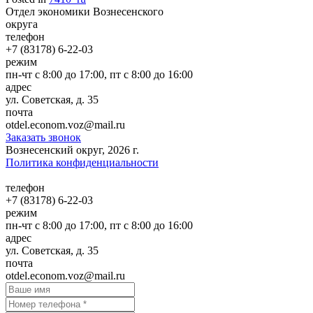
Отдел экономики Вознесенского
округа
телефон
+7 (83178) 6-22-03
режим
пн-чт с 8:00 до 17:00, пт с 8:00 до 16:00
адрес
ул. Советская, д. 35
почта
otdel.eсonom.voz@mail.ru
Заказать звонок
Вознесенский округ, 2026 г.
Политика конфиденциальности
телефон
+7 (83178) 6-22-03
режим
пн-чт с 8:00 до 17:00, пт с 8:00 до 16:00
адрес
ул. Советская, д. 35
почта
otdel.eсonom.voz@mail.ru