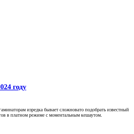
024 году
гаминаторам изредка бывает сложновато подобрать известный
тов в платном режиме с моментальным кешаутом.