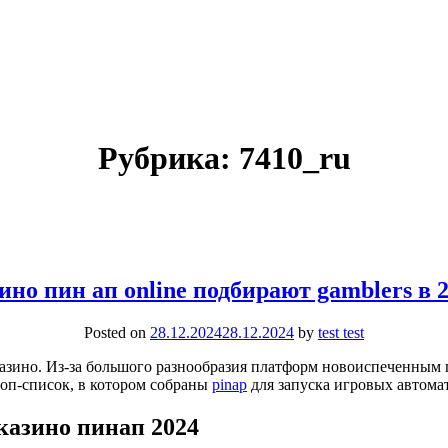
Рубрика:
7410_ru
ино пин ап online подбирают gamblers в 2
Posted on
28.12.2024
28.12.2024
by
test test
азино. Из-за большого разнообразия платформ новоиспеченным 
топ-список, в котором собраны
pinap
для запуска игровых автома
азино пинап 2024