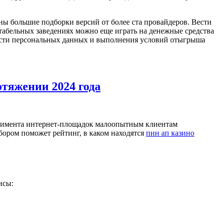
ны большие подборки версий от более ста провайдеров. Вести
пектабельных заведениях можно еще играть на денежные средства
ности персональных данных и выполнения условий отыгрыша
отяжении 2024 года
ортимента интернет-площадок малоопытным клиентам
бором поможет рейтинг, в каком находятся
пин ап казино
нсы: